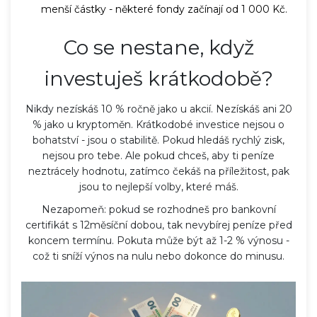
menší částky - některé fondy začínají od 1 000 Kč.
Co se nestane, když
investuješ krátkodobě?
Nikdy nezískáš 10 % ročně jako u akcií. Nezískáš ani 20
% jako u kryptoměn. Krátkodobé investice nejsou o
bohatství - jsou o stabilitě. Pokud hledáš rychlý zisk,
nejsou pro tebe. Ale pokud chceš, aby ti peníze
neztrácely hodnotu, zatímco čekáš na příležitost, pak
jsou to nejlepší volby, které máš.
Nezapomeň: pokud se rozhodneš pro bankovní
certifikát s 12měsíční dobou, tak nevybírej peníze před
koncem termínu. Pokuta může být až 1-2 % výnosu -
což ti sníží výnos na nulu nebo dokonce do minusu.