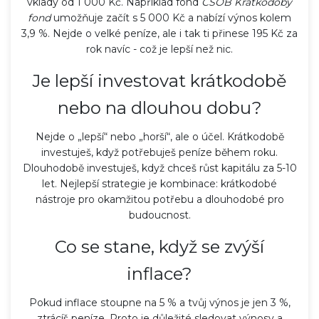
vklady od 1 000 Kč. Například fond
ČSOB Krátkodobý
fond
umožňuje začít s 5 000 Kč a nabízí výnos kolem
3,9 %. Nejde o velké peníze, ale i tak ti přinese 195 Kč za
rok navíc - což je lepší než nic.
Je lepší investovat krátkodobě
nebo na dlouhou dobu?
Nejde o „lepší“ nebo „horší“, ale o účel. Krátkodobě
investuješ, když potřebuješ peníze během roku.
Dlouhodobě investuješ, když chceš růst kapitálu za 5-10
let. Nejlepší strategie je kombinace: krátkodobé
nástroje pro okamžitou potřebu a dlouhodobé pro
budoucnost.
Co se stane, když se zvýší
inflace?
Pokud inflace stoupne na 5 % a tvůj výnos je jen 3 %,
ztrácíš peníze. Proto je důležité sledovat výnosy a