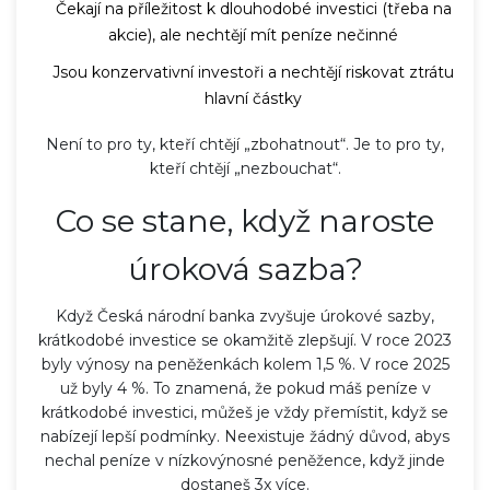
Čekají na příležitost k dlouhodobé investici (třeba na
akcie), ale nechtějí mít peníze nečinné
Jsou konzervativní investoři a nechtějí riskovat ztrátu
hlavní částky
Není to pro ty, kteří chtějí „zbohatnout“. Je to pro ty,
kteří chtějí „nezbouchat“.
Co se stane, když naroste
úroková sazba?
Když Česká národní banka zvyšuje úrokové sazby,
krátkodobé investice se okamžitě zlepšují. V roce 2023
byly výnosy na peněženkách kolem 1,5 %. V roce 2025
už byly 4 %. To znamená, že pokud máš peníze v
krátkodobé investici, můžeš je vždy přemístit, když se
nabízejí lepší podmínky. Neexistuje žádný důvod, abys
nechal peníze v nízkovýnosné peněžence, když jinde
dostaneš 3x více.