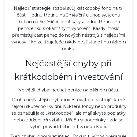
Nejlepší strategie: rozděl svůj krátkodobý fond na tři
části - jednu třetinu na 3měsíční dluhopisy, jednu
třetinu na 6měsíční certifikáty a jednu třetinu na
peněženku s okamžitým výběrem. Každý měsíc
přemisťuj část peněz do nových nástrojů s nejlepšími
výnosy. Tím zajišťuješ, že nikdy nezůstaneš na nízkém
úroku.
Nejčastější chyby při
krátkodobém investování
Největší chyba: nechat peníze na běžném účtu.
Druhá nejčastější chyba: investovat do nástrojů, které
nejsou skutečně likvidní. Některé fondy nebo produkty
se označují jako „krátkodobé“, ale mají skryté poplatky
nebo zdržení při výběru. Přečti si podmínky - zda se
výběr provádí během 1, 3 nebo 5 dní.
Třetí chyba: ignorovat inflaci. Pokud ti výnos přesahuje