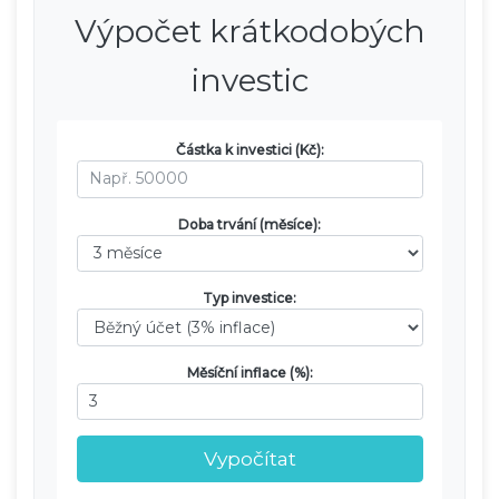
Výpočet krátkodobých
investic
Částka k investici (Kč):
Doba trvání (měsíce):
Typ investice:
Měsíční inflace (%):
Vypočítat