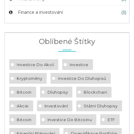
Finance a investování
(3)
Oblíbené Štítky
Investice Do Akcií
Investice
Kryptoměny
Investice Do Dluhopisů
Bitcoin
Dluhopisy
Blockchain
Akcie
Investování
Státní Dluhopisy
Bitcoin
Investice Do Bitcoinu
ETF
Finanční Plánování
Diverzifikace Portfolia