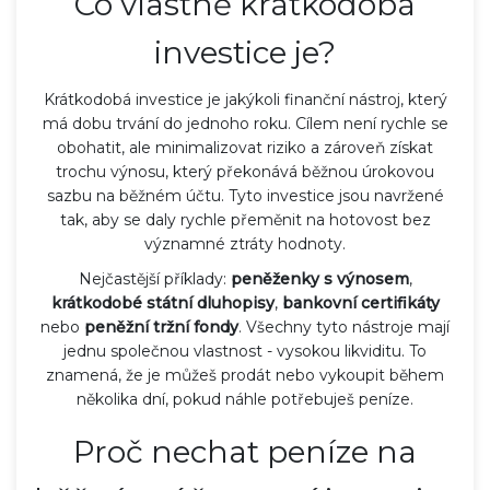
Co vlastně krátkodobá
investice je?
Krátkodobá investice je jakýkoli finanční nástroj, který
má dobu trvání do jednoho roku. Cílem není rychle se
obohatit, ale minimalizovat riziko a zároveň získat
trochu výnosu, který překonává běžnou úrokovou
sazbu na běžném účtu. Tyto investice jsou navržené
tak, aby se daly rychle přeměnit na hotovost bez
významné ztráty hodnoty.
Nejčastější příklady:
peněženky s výnosem
,
krátkodobé státní dluhopisy
,
bankovní certifikáty
nebo
peněžní tržní fondy
. Všechny tyto nástroje mají
jednu společnou vlastnost - vysokou likviditu. To
znamená, že je můžeš prodát nebo vykoupit během
několika dní, pokud náhle potřebuješ peníze.
Proč nechat peníze na