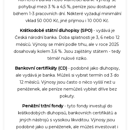
pohybují mezi 3 % a 4,5 %, peníze jsou dostupné
během 1-3 pracovních dní. Některé vyžadují minimální
vklad 50 000 Kč, jiné přijmou i 10 000 Kč.
Krátkodobé státní dluhopisy (SPO)
- vydává je
Česká národní banka. Doba splatnosti je 3, 6 nebo 12
měsíců. Výnosy se mění podle trhu, ale v roce 2025
dosahovaly kolem 3,6 %. Jsou zajištěny státem - tedy
téměř nulové riziko.
Bankovní certifikáty (CD)
- podobné jako dluhopisy,
ale vydává je banka. Můžeš si vybrat termín od 3 do
12 měsíců. Výnosy jsou často o něco vyšší než u
peněženek, ale peníze nemůžeš vybírat dříve bez
pokuty.
Peněžní tržní fondy
- tyto fondy investují do
krátkodobých dluhopisů, bankovních certifikátů a
jiných nástrojů s vysokou likviditou. Výnosy jsou
podobné jako u peněženek, ale můžeš investovat i