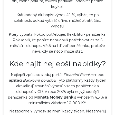
dní, žádná pokuta, můžeš přidávat i odebírat peníze
kdykoli.
Krátkodobý dluhopis: výnos 4,1 %, výběr jen po
splatnosti, pokud vybíráš dříve, můžeš ztratit část
výnosu.
Který vybrat? Pokud potřebuješ flexibilitu - peněženka.
Pokud víš, že peníze nebudouš potřebovat až za 6
měsíců - dluhopis. Většina lidí volí peněženku, protože
neví, kdy se něco může stát.
Kde najít nejlepší nabídky?
Nejlepší způsob: sleduj portál
Finanční řízení.cz
nebo
aplikaci
Bankovní poradce
. Tyto platformy každý týden
aktualizují srovnání výnosů všech peněženek a
dluhopisů v ČR. V roce 2025 byla nejvýhodnější
peněženka od
Moneta Money Bank
s výnosem 4,5 % a
minimálním vkladem 10 000 Kč.
Nezapomeň: výnosy se mění každý týden. Nezaměřuj