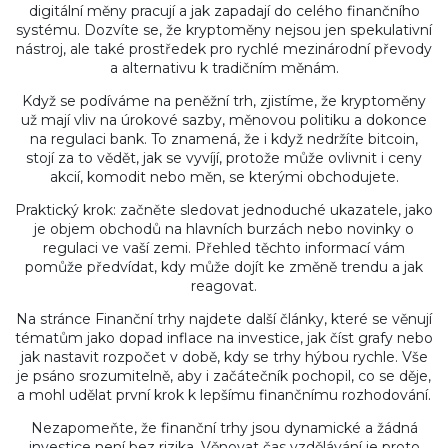
digitální měny pracují a jak zapadají do celého finančního
systému. Dozvíte se, že kryptoměny nejsou jen spekulativní
nástroj, ale také prostředek pro rychlé mezinárodní převody
a alternativu k tradičním měnám.
Když se podíváme na peněžní trh, zjistíme, že kryptoměny
už mají vliv na úrokové sazby, měnovou politiku a dokonce
na regulaci bank. To znamená, že i když nedržíte bitcoin,
stojí za to vědět, jak se vyvíjí, protože může ovlivnit i ceny
akcií, komodit nebo měn, se kterými obchodujete.
Praktický krok: začněte sledovat jednoduché ukazatele, jako
je objem obchodů na hlavních burzách nebo novinky o
regulaci ve vaší zemi. Přehled těchto informací vám
pomůže předvídat, kdy může dojít ke změně trendu a jak
reagovat.
Na stránce Finanční trhy najdete další články, které se věnují
tématům jako dopad inflace na investice, jak číst grafy nebo
jak nastavit rozpočet v době, kdy se trhy hýbou rychle. Vše
je psáno srozumitelně, aby i začátečník pochopil, co se děje,
a mohl udělat první krok k lepšímu finančnímu rozhodování.
Nezapomeňte, že finanční trhy jsou dynamické a žádná
investice není bez rizika. Věnovat čas vzdělávání je proto