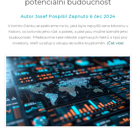
potenciální budoucnost
Autor Josef Pospíšil Zapnuto 6 čec 2024
V tomto článku se podíváme na to, jaká byla nejvyšší cena bitcoinu v
historii, co ovlivnilo jeho růst a pokles, a jaké jsou možné scénáře jeho
budoucnosti. Představíme také několik zajímavých faktů a tipů pro
investory, kteří uvažují o vstupu do světa kryptoměn.
(Číst více)