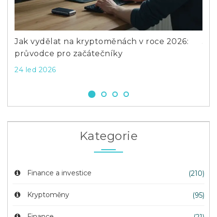
Previous
Next
k
Jak vydělat na kryptoměnách v roce 2026:
Jak
průvodce pro začátečníky
prů
24 led 2026
5 č
Kategorie
Finance a investice
(210)
Kryptoměny
(95)
Finance