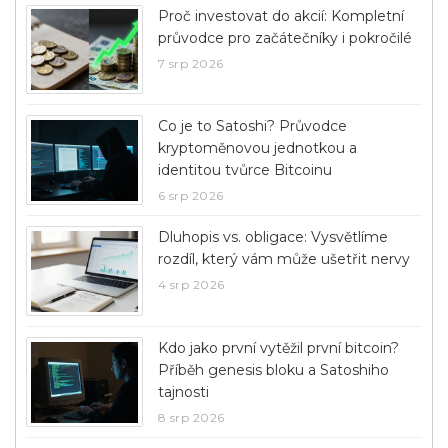
Proč investovat do akcií: Kompletní
průvodce pro začátečníky i pokročilé
7 srp 2026
Co je to Satoshi? Průvodce
kryptoměnovou jednotkou a
identitou tvůrce Bitcoinu
6 srp 2026
Dluhopis vs. obligace: Vysvětlíme
rozdíl, který vám může ušetřit nervy
4 srp 2026
Kdo jako první vytěžil první bitcoin?
Příběh genesis bloku a Satoshiho
tajnosti
8 srp 2026