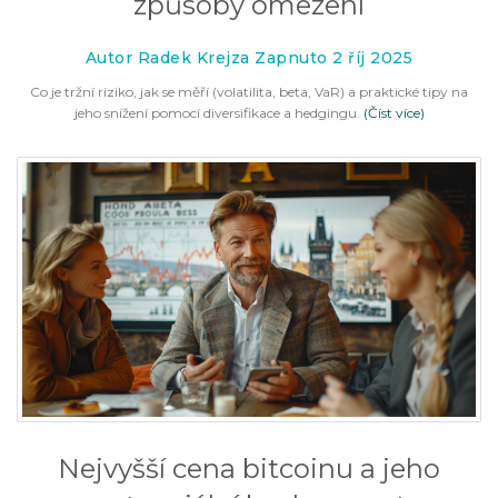
způsoby omezení
Autor Radek Krejza Zapnuto 2 říj 2025
Co je tržní riziko, jak se měří (volatilita, beta, VaR) a praktické tipy na
jeho snížení pomocí diversifikace a hedgingu.
(Číst více)
Nejvyšší cena bitcoinu a jeho