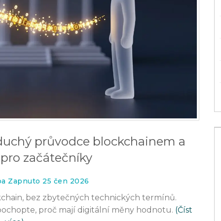
oduchý průvodce blockchainem a
pro začátečníky
rba Zapnuto 25 čen 2026
kchain, bez zbytečných technických termínů.
 pochopte, proč mají digitální měny hodnotu.
(Číst