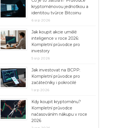
Co je to Satoshi? Průvodce
kryptoměnovou jednotkou a
identitou tvůrce Bitcoinu
6 srp 2026
Jak koupit akcie umělé
inteligence v roce 2026:
Kompletní průvodce pro
investory
5 srp 2026
Jak investovat na BCPP:
Kompletní průvodce pro
začátečníky i pokročilé
1 srp 2026
Kdy koupit kryptoměnu?
Kompletní průvodce
načasováním nákupu v roce
2026
2 srp 2026