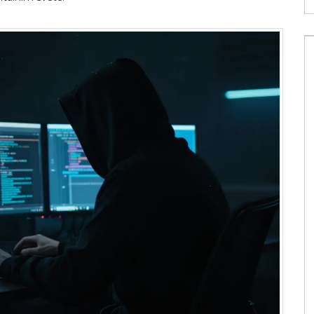
Kolik stojí akcie ČEZu v roce 2026?
Průvodce cenou, výnosností a riziky