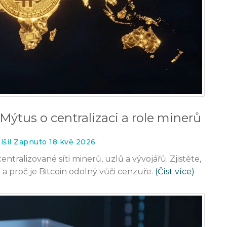
Mýtus o centralizaci a role minerů
íšil Zapnuto 18 kvě 2026
ntralizované síti minerů, uzlů a vývojářů. Zjistěte,
a proč je Bitcoin odolný vůči cenzuře.
(Číst více)