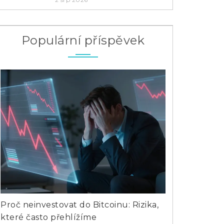
Populární příspěvek
Proč neinvestovat do Bitcoinu: Rizika,
Největší divi
které často přehlížíme
zahraničí - k