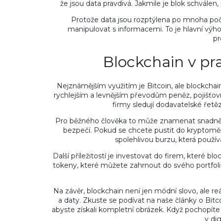
že jsou data pravdivá. Jakmile je blok schválen,
Protože data jsou rozptýlena po mnoha počít
manipulovat s informacemi. To je hlavní výh
pr
Blockchain v pra
Nejznámějším využitím je Bitcoin, ale blockcha
rychlejším a levnějším převodům peněz, pojišťovn
firmy sledují dodavatelské řetě
Pro běžného člověka to může znamenat snadnější p
bezpečí. Pokud se chcete pustit do kryptoměn
spolehlivou burzu, která použ
Další příležitostí je investovat do firem, které blo
tokeny, které můžete zahrnout do svého portfolia.
Na závěr, blockchain není jen módní slovo, ale r
a daty. Zkuste se podívat na naše články o Bi
abyste získali kompletní obrázek. Když pochopíte
v dig