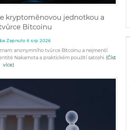
7 čec 2026
dce kryptoměnovou jednotkou a
tvůrce Bitcoinu
rba Zapnuto 6 srp 2026
význam: anonymního tvůrce Bitcoinu a nejmenší
dentitě Nakamota a praktickém použití satoshi.
(Číst
více)