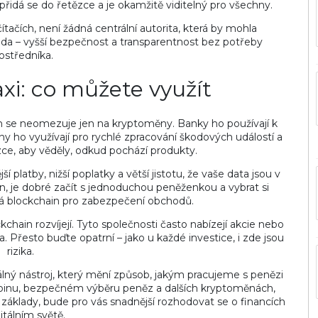
 přidá se do řetězce a je okamžitě viditelný pro všechny.
ačích, není žádná centrální autorita, která by mohla
oda – vyšší bezpečnost a transparentnost bez potřeby
ostředníka.
xi: co můžete využít
in se neomezuje jen na kryptoměny. Banky ho používají k
y ho využívají pro rychlé zpracování škodových událostí a
zce, aby věděly, odkud pochází produkty.
latby, nižší poplatky a větší jistotu, že vaše data jsou v
, je dobré začít s jednoduchou peněženkou a vybrat si
ívá blockchain pro zabezpečení obchodů.
ckchain rozvíjejí. Tyto společnosti často nabízejí akcie nebo
 Přesto buďte opatrní – jako u každé investice, i zde jsou
rizika.
eálný nástroj, který mění způsob, jakým pracujeme s penězi
tcoinu, bezpečném výběru peněz a dalších kryptoměnách,
 základy, bude pro vás snadnější rozhodovat se o financích
itálním světě.