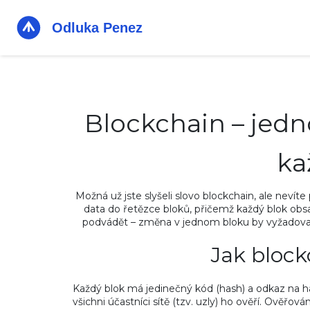
Blockchain – jed
ka
Možná už jste slyšeli slovo blockchain, ale nevít
data do řetězce bloků, přičemž každý blok obs
podvádět – změna v jednom bloku by vyžadovala
Jak block
Každý blok má jedinečný kód (hash) a odkaz na h
všichni účastníci sítě (tzv. uzly) ho ověří. Ověřo