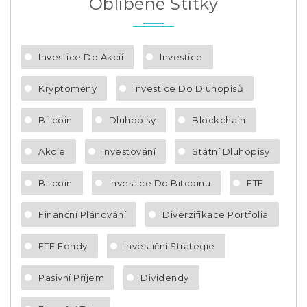
Oblíbené Štítky
Investice Do Akcií
Investice
Kryptoměny
Investice Do Dluhopisů
Bitcoin
Dluhopisy
Blockchain
Akcie
Investování
Státní Dluhopisy
Bitcoin
Investice Do Bitcoinu
ETF
Finanční Plánování
Diverzifikace Portfolia
ETF Fondy
Investiční Strategie
Pasivní Příjem
Dividendy