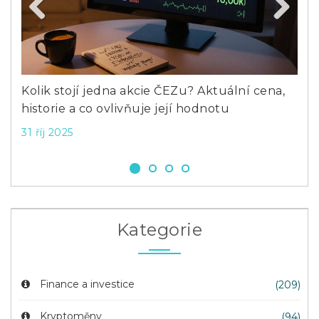
Previous
Next
Kolik stojí jedna akcie ČEZu? Aktuální cena,
Co 
historie a co ovlivňuje její hodnotu
zač
31 říj 2025
1 ú
Kategorie
Finance a investice
(209)
Kryptoměny
(94)