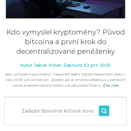
Kdo vymyslel kryptoměny? Původ
bitcoina a první krok do
decentralizované peněženky
Autor Jakub Holan Zapnuto 22 pro 2025
Kdo vymyslel kryptoměny? Odpověď vede k Satoshi Nakamoto, který v
roce 2008 vytvořil bitcoín. Zjistěte, jak se změnila představa o penězích
a proč je decentralizace klíčem k budoucnosti financí.
(Číst více)
Zadejte libovolné klíčové slovo