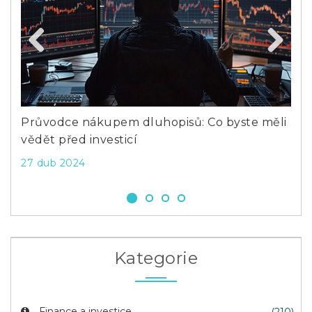
Previous
Next
Průvodce nákupem dluhopisů: Co byste měli
Jak
vědět před investicí
prů
27 dub 2024
11 
Kategorie
Finance a investice