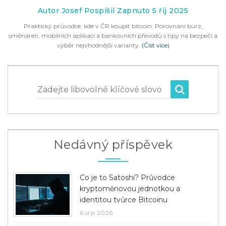
Autor Josef Pospíšil Zapnuto 5 říj 2025
Praktický průvodce, kde v ČR koupit bitcoin. Porovnání burz,
směnáren, mobilních aplikací a bankovních převodů s tipy na bezpečí a
výběr nejvhodnější varianty.
(Číst více)
Zadejte libovolné klíčové slovo
Nedávný příspěvek
Co je to Satoshi? Průvodce
kryptoměnovou jednotkou a
identitou tvůrce Bitcoinu
6 srp 2026