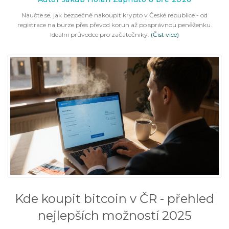
Naučte se, jak bezpečně nakoupit krypto v České republice - od
registrace na burze přes převod korun až po správnou peněženku.
Ideální průvodce pro začátečníky.
(Číst více)
Kde koupit bitcoin v ČR - přehled
nejlepších možností 2025