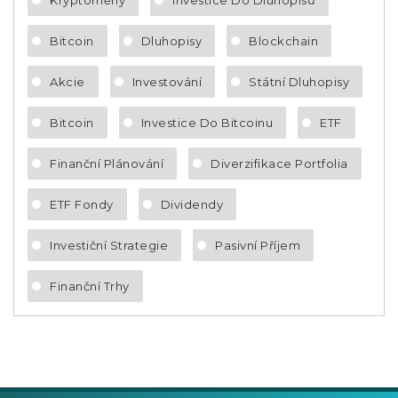
Kryptoměny
Investice Do Dluhopisů
Bitcoin
Dluhopisy
Blockchain
Akcie
Investování
Státní Dluhopisy
Bitcoin
Investice Do Bitcoinu
ETF
Finanční Plánování
Diverzifikace Portfolia
ETF Fondy
Dividendy
Investiční Strategie
Pasivní Příjem
Finanční Trhy