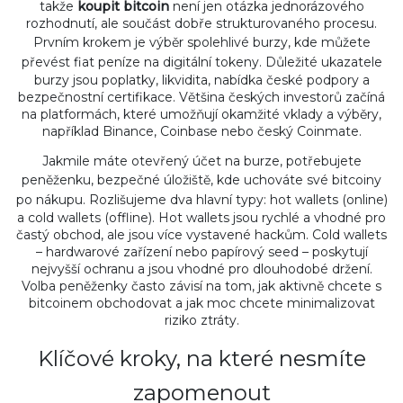
takže
koupit bitcoin
není jen otázka jednorázového
rozhodnutí, ale součást dobře strukturovaného procesu.
Prvním krokem je výběr spolehlivé
burzy
,
kde můžete
převést fiat peníze na digitální tokeny
. Důležité ukazatele
burzy jsou poplatky, likvidita, nabídka české podpory a
bezpečnostní certifikace. Většina českých investorů začíná
na platformách, které umožňují okamžité vklady a výběry,
například Binance, Coinbase nebo český Coinmate.
Jakmile máte otevřený účet na burze, potřebujete
peněženku
,
bezpečné úložiště, kde uchováte své bitcoiny
po nákupu
. Rozlišujeme dva hlavní typy: hot wallets (online)
a cold wallets (offline). Hot wallets jsou rychlé a vhodné pro
častý obchod, ale jsou více vystavené hackům. Cold wallets
– hardwarové zařízení nebo papírový seed – poskytují
nejvyšší ochranu a jsou vhodné pro dlouhodobé držení.
Volba peněženky často závisí na tom, jak aktivně chcete s
bitcoinem obchodovat a jak moc chcete minimalizovat
riziko ztráty.
Klíčové kroky, na které nesmíte
zapomenout