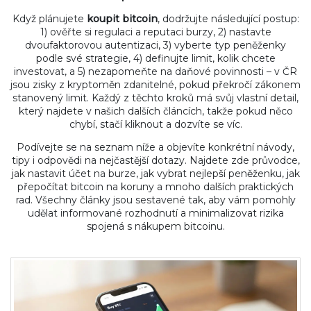
Když plánujete
koupit bitcoin
, dodržujte následující postup:
1) ověřte si regulaci a reputaci burzy, 2) nastavte
dvoufaktorovou autentizaci, 3) vyberte typ peněženky
podle své strategie, 4) definujte limit, kolik chcete
investovat, a 5) nezapomeňte na daňové povinnosti – v ČR
jsou zisky z kryptoměn zdanitelné, pokud překročí zákonem
stanovený limit. Každý z těchto kroků má svůj vlastní detail,
který najdete v našich dalších článcích, takže pokud něco
chybí, stačí kliknout a dozvíte se víc.
Podívejte se na seznam níže a objevíte konkrétní návody,
tipy i odpovědi na nejčastější dotazy. Najdete zde průvodce,
jak nastavit účet na burze, jak vybrat nejlepší peněženku, jak
přepočítat bitcoin na koruny a mnoho dalších praktických
rad. Všechny články jsou sestavené tak, aby vám pomohly
udělat informované rozhodnutí a minimalizovat rizika
spojená s nákupem bitcoinu.