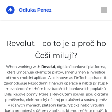
Revolut – co to je a proč ho
Češi milují?
When working with
Revolut
,
digitální bankovní platforma,
která umožňuje okamžité platby, směnu měn a investice
přímo v mobilní aplikaci
. Also known as
FinTech aplikace
, it
zjednodušuje každodenní finanční operace a nabízí přístup k
mezinárodním trhům bez tradičních bankovních poplatků
.
Další klíčové pojmy, které s Revolutem souvisí, jsou
digitální
peněženka
,
elektronický nástroj pro uložení a správu peněz
v různých měnách
,
platební karta
,
fyzická nebo virtuální
karta propojená s účtem v aplikaci, kterou můžete použít k