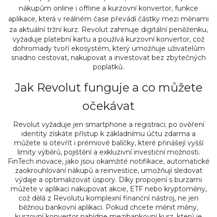
nákupům online i offline
a
kurzovní konvertor
,
funkce
aplikace, která v reálném čase převádí částky mezi měnami
za aktuální tržní kurz
. Revolut zahrnuje digitální peněženku,
vyžaduje platební kartu a používá kurzovní konvertor, což
dohromady tvoří ekosystém, který umožňuje uživatelům
snadno cestovat, nakupovat a investovat bez zbytečných
poplatků.
Jak Revolut funguje a co můžete
očekávat
Revolut vyžaduje jen smartphone a registraci; po ověření
identity získáte přístup k základnímu účtu zdarma a
můžete si otevřít i prémiové balíčky, které přinášejí vyšší
limity výběrů, pojištění a exkluzivní investiční možnosti.
FinTech inovace, jako jsou okamžité notifikace, automatické
zaokrouhlování nákupů a reinvestice, umožňují sledovat
výdaje a optimalizovat úspory. Díky propojení s burzami
můžete v aplikaci nakupovat akcie, ETF nebo kryptoměny,
což dělá z Revolutu komplexní finanční nástroj, ne jen
běžnou bankovní aplikaci. Pokud chcete měnit měny,
kurzovní konvertor nabídne mezibankovní kurz, který je