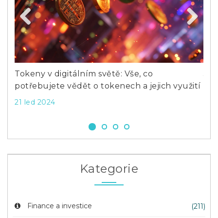
Previous
Next
o
Tokeny v digitálním světě: Vše, co
Jak
potřebujete vědět o tokenech a jejich využití
9 p
21 led 2024
Kategorie
Finance a investice
(211)