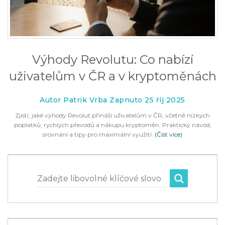
Výhody Revolutu: Co nabízí
uživatelům v ČR a v kryptoměnách
Autor Patrik Vrba Zapnuto 25 říj 2025
Zjisti, jaké výhody Revolut přináší uživatelům v ČR, včetně nízkých
poplatků, rychlých převodů a nákupu kryptoměn. Praktický návod,
srovnání a tipy pro maximální využití.
(Číst více)
Zadejte libovolné klíčové slovo