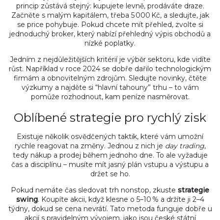
princip zůstává stejný: kupujete levně, prodáváte draze.
Začněte s malým kapitálem, třeba 5 000 Kč, a sledujte, jak
se price pohybuje. Pokud chcete mít přehled, zvolte si
jednoduchý broker, který nabízí přehledný výpis obchodů a
nízké poplatky.
Jedním z nejdůležitějších kritérií je výběr sektoru, kde vidíte
růst. Například v roce 2024 se dobře dařilo technologickým
firmám a obnovitelným zdrojům. Sledujte novinky, čtěte
výzkumy a najděte si “hlavní tahouny” trhu – to vám
pomůže rozhodnout, kam peníze nasměrovat.
Oblíbené strategie pro rychlý zisk
Existuje několik osvědčených taktik, které vám umožní
rychle reagovat na změny. Jednou z nich je
day trading
,
tedy nákup a prodej během jednoho dne. To ale vyžaduje
čas a disciplínu – musíte mít jasný plán vstupu a výstupu a
držet se ho.
Pokud nemáte čas sledovat trh nonstop, zkuste
strategie
swing
. Koupíte akcii, když klesne o 5–10 % a držíte ji 2–4
týdny, dokud se cena nevrátí. Tato metoda funguje dobře u
akcií s pravidelným vývojem, jako jsou české státní