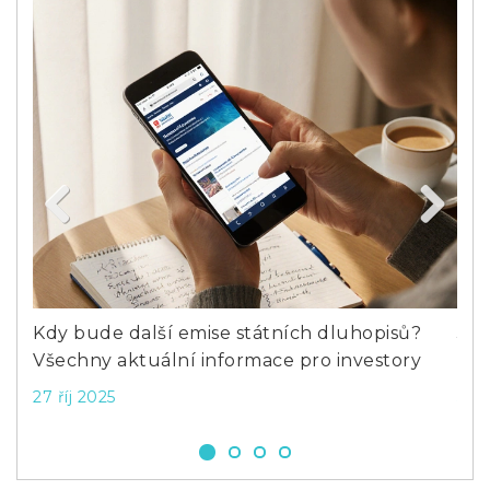
Previous
Next
 pro
Kdy bude další emise státních dluhopisů?
Jak
Všechny aktuální informace pro investory
prů
27 říj 2025
5 s