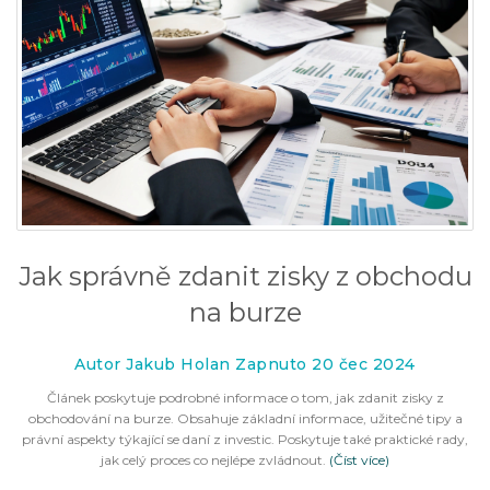
Jak správně zdanit zisky z obchodu
na burze
Autor Jakub Holan Zapnuto 20 čec 2024
Článek poskytuje podrobné informace o tom, jak zdanit zisky z
obchodování na burze. Obsahuje základní informace, užitečné tipy a
právní aspekty týkající se daní z investic. Poskytuje také praktické rady,
jak celý proces co nejlépe zvládnout.
(Číst více)