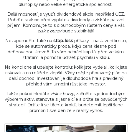
dluhopisy nebo velké energetické společnosti.
Další možností je využít dividendové akcie, například ČEZ.
Pořiďte si akcie před výplatou dividendy a získáte pasivní
příjem. Kombinujte to s dlouhodobým růstem ceny a váš
zisk z burzy
bude stabilnější.
Nezapomeňte také na
stop‑loss
příkazy – nastavení limitu,
kde se automaticky prodá, když cena klesne pod
definovanou úroveň. To vám ochrání kapitál před velkými
ztrátami a pomůže udržet psychiku v klidu.
Na konci dne si udělejte kontrolu: kolik jste vydělali, kolik jste
riskovali a co můžete zlepšit. Vždy mějte připravený plán na
další obchod. Investování je dlouhodobá hra a pravidelný
přehled vám umožní růst jako investor.
Takže pokud hledáte
zisk z burzy
, začněte s jednoduchým
výběrem aktiv, stanovte si jasné cíle a držte se osvědčených
strategií. Držíte-li se těchto kroků, budete mít lepší šanci
proměnit své peníze v reálný výnos.