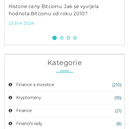
 pro
Historie ceny Bitcoinu: Jak se vyvíjela
Jak
hodnota Bitcoinu od roku 2010?
inv
23 bře 2024
27 
Kategorie
Finance a investice
(210)
Kryptoměny
(95)
Finance
(21)
Finanční rady
(8)