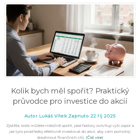
Kolik bych měl spořit? Praktický
průvodce pro investice do akcií
Autor Lukáš Vítek Zapnuto 22 říj 2025
Zjistěte, kolik můžete měsíčně spořit, jaké faktory ovlivňují výši úspor a
jak tyto prostředky efektivně investovat do akcií, aby vám pomohly
dosáhnout finančních cílů.
(Číst více)