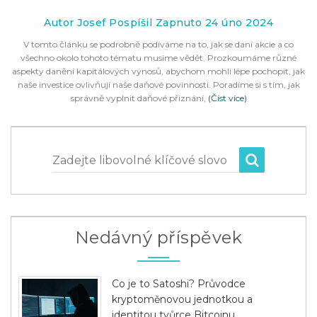
Autor Josef Pospíšil Zapnuto 24 úno 2024
V tomto článku se podrobně podíváme na to, jak se daní akcie a co
všechno okolo tohoto tématu musíme vědět. Prozkoumáme různé
aspekty danění kapitálových výnosů, abychom mohli lépe pochopit, jak
naše investice ovlivňují naše daňové povinnosti. Poradíme si s tím, jak
správně vyplnit daňové přiznání,
(Číst více)
Zadejte libovolné klíčové slovo
Nedávný příspěvek
Co je to Satoshi? Průvodce
kryptoměnovou jednotkou a
identitou tvůrce Bitcoinu