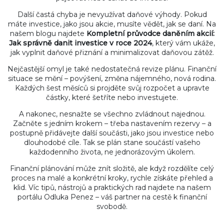
Další častá chyba je nevyužívat daňové výhody. Pokud
máte investice, jako jsou akcie, musíte vědět, jak se daní. Na
našem blogu najdete
Kompletní průvodce daněním akcií:
Jak správně danit investice v roce 2024
, který vám ukáže,
jak vyplnit daňové přiznání a minimalizovat daňovou zátěž.
Nejčastější omyl je také nedostatečná revize plánu. Finanční
situace se mění – povýšení, změna nájemného, nová rodina.
Každých šest měsíců si projděte svůj rozpočet a upravte
částky, které šetříte nebo investujete.
A nakonec, nesnažte se všechno zvládnout najednou.
Začněte s jedním krokem – třeba nastavením rezervy – a
postupně přidávejte další součásti, jako jsou investice nebo
dlouhodobé cíle. Tak se plán stane součástí vašeho
každodenního života, ne jednorázovým úkolem.
Finanční plánování může znít složitě, ale když rozdělíte celý
proces na malé a konkrétní kroky, rychle získáte přehled a
klid. Víc tipů, nástrojů a praktických rad najdete na našem
portálu Odluka Penez – váš partner na cestě k finanční
svobodě.