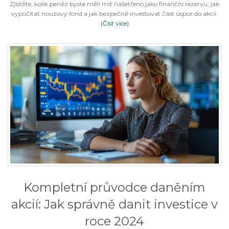
Zjistěte, kolik peněz byste měli mít našetřeno jako finanční rezervu, jak
vypočítat nouzový fond a jak bezpečně investovat část úspor do akcií.
(Číst více)
Kompletní průvodce daněním
akcií: Jak správně danit investice v
roce 2024