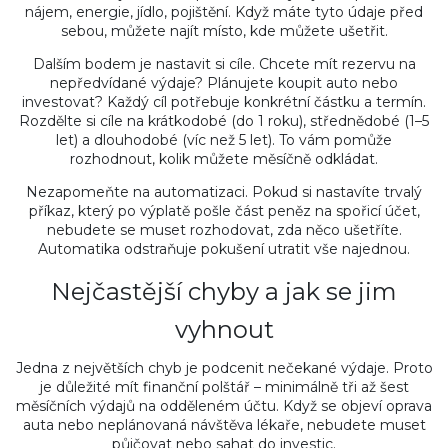
nájem, energie, jídlo, pojištění. Když máte tyto údaje před
sebou, můžete najít místo, kde můžete ušetřit.
Dalším bodem je nastavit si cíle. Chcete mít rezervu na
nepředvídané výdaje? Plánujete koupit auto nebo
investovat? Každý cíl potřebuje konkrétní částku a termín.
Rozdělte si cíle na krátkodobé (do 1 roku), střednědobé (1–5
let) a dlouhodobé (víc než 5 let). To vám pomůže
rozhodnout, kolik můžete měsíčně odkládat.
Nezapomeňte na automatizaci. Pokud si nastavíte trvalý
příkaz, který po výplatě pošle část peněz na spořicí účet,
nebudete se muset rozhodovat, zda něco ušetříte.
Automatika odstraňuje pokušení utratit vše najednou.
Nejčastější chyby a jak se jim
vyhnout
Jedna z největších chyb je podcenit nečekané výdaje. Proto
je důležité mít finanční polštář – minimálně tři až šest
měsíčních výdajů na odděleném účtu. Když se objeví oprava
auta nebo neplánovaná návštěva lékaře, nebudete muset
půjčovat nebo sahat do investic.