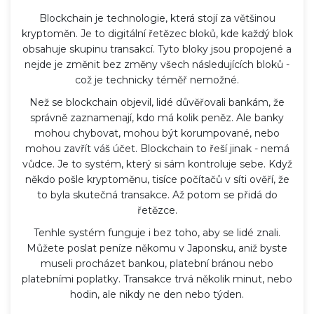
Blockchain
je
technologie, která stojí za většinou
kryptoměn. Je to digitální řetězec bloků, kde každý blok
obsahuje skupinu transakcí. Tyto bloky jsou propojené a
nejde je změnit bez změny všech následujících bloků -
což je technicky téměř nemožné.
Než se blockchain objevil, lidé důvěřovali bankám, že
správně zaznamenají, kdo má kolik peněz. Ale banky
mohou chybovat, mohou být korumpované, nebo
mohou zavřít váš účet. Blockchain to řeší jinak - nemá
vůdce. Je to systém, který si sám kontroluje sebe. Když
někdo pošle kryptoměnu, tisíce počítačů v síti ověří, že
to byla skutečná transakce. Až potom se přidá do
řetězce.
Tenhle systém funguje i bez toho, aby se lidé znali.
Můžete poslat peníze někomu v Japonsku, aniž byste
museli procházet bankou, platební bránou nebo
platebními poplatky. Transakce trvá několik minut, nebo
hodin, ale nikdy ne den nebo týden.