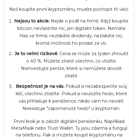
Než koupíte první kryptoměnu, musíte pochopit tři věci:
Nejsou to akcie.
Nejde o podíl na firmě. Když koupíte
bitcoin, nevlastníte nic, jen digitální token. Nemáte
hlas ve firmě, nezískáte dividendy, nezískáte nic,
kromě možnosti ho prodat za víc.
Je to velmi rizikové.
Cena se může za týden zhroutit
o 40 %. Můžete ztratit všechno, co vložíte.
Neinvestujte peníze, které si nemůžete dovolit
ztratit.
Bezpečnost je na vás.
Pokud si nezabezpečíte svůj
klíč, všechno ztratíte. Pokud si neuložíte heslo, které
vás přihlašuje k peněžence, nikdo vám ho nevrátí.
Neexistuje "zapomenuté heslo" u kryptoměn.
První krok je si založit digitální peněženku. Například
MetaMask
nebo
Trust Wallet
. Ty jsou zdarma a fungují
na telefonu. Pak si můžete koupit kryptoměnu na