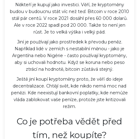
Někteří je kupují jako investici. Věří, že kryptoměny
budou v budoucnu stát víc než teď. Bitcoin v roce 2010
stál pár centů. V roce 2021 dosáhl přes 60 000 dolarů.
Ale v roce 2022 spadl pod 20 000. Takže to není jen
růst. Je to velká výška i velký pád.
Jiní je používají jako prostředek k převodu peněz.
Například lidé v zemích s nestabilní měnou - jako je
Argentína nebo Nigérie - často používají kryptoměny,
aby si uchovali hodnotu. Když se koruna nebo peso
ztrácí na hodnotě, bitcoin zůstává stejný.
Ještě jiní koupí kryptoměny proto, že věří do ideje
decentralizace. Chtějí svět, kde nikdo nemá moc nad
penězi. Kde neexistují bankovní poplatky, kde nemůže
vláda zablokovat vaše peníze, protože jste kritizovali
režim.
Co je potřeba vědět před
tím, než koupíte?