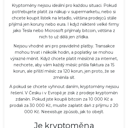
Kryptoměny nejsou ideální pro každou situaci. Pokud
potřebujete platit za nákup v supermarketu, nebo si
chcete koupit lístek na letadlo, většina prodejců stále
přijímá jen koruny nebo eura. I když některé velké firmy
jako Tesla nebo Microsoft přijímaly bitcoin, většina z
nich to už dělá jen zřídka.
Nejsou vhodné ani pro pravidelné platby. Transakce
mohou trvat i několik hodin, a poplatky se mohou
výrazně měnit. Když chcete platit měsíčně za internet,
nechcete, aby vám každý měsíc přišla faktura za 15
korun, ale příští měsíc za 120 korun, jen proto, že se
změnila síť.
A pokud se chcete vyhnout daním, kryptoměny nejsou
řešení. V Česku i v Evropě je zisk z prodeje kryptoměn
zdaněn. Pokud jste koupili bitcoin za 10 000 Kč a
prodali za 30 000 Kč, musíte zaplatit daň z příjmu z 20
000 Kč. Neexistuje způsob, jak to obejít.
Je kryptoměna