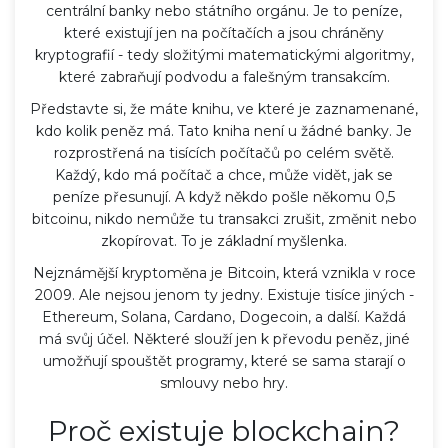
centrální banky nebo státního orgánu. Je to peníze,
které existují jen na počítačích a jsou chráněny
kryptografií - tedy složitými matematickými algoritmy,
které zabraňují podvodu a falešným transakcím.
Představte si, že máte knihu, ve které je zaznamenané,
kdo kolik peněz má. Tato kniha není u žádné banky. Je
rozprostřená na tisících počítačů po celém světě.
Každý, kdo má počítač a chce, může vidět, jak se
peníze přesunují. A když někdo pošle někomu 0,5
bitcoinu, nikdo nemůže tu transakci zrušit, změnit nebo
zkopírovat. To je základní myšlenka.
Nejznámější kryptoměna je
Bitcoin
, která vznikla v roce
2009. Ale nejsou jenom ty jedny. Existuje tisíce jiných -
Ethereum, Solana, Cardano, Dogecoin, a další. Každá
má svůj účel. Některé slouží jen k převodu peněz, jiné
umožňují spouštět programy, které se sama starají o
smlouvy nebo hry.
Proč existuje blockchain?