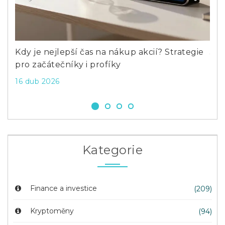
Previous
Next
dy je nejlepší čas na nákup akcií? Strategie
Jak zhod
ro začátečníky i profíky
18 lis 202
6 dub 2026
Kategorie
Finance a investice
(209)
Kryptoměny
(94)