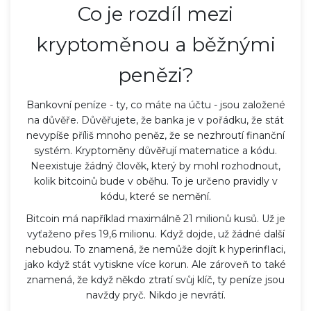
Co je rozdíl mezi
kryptoměnou a běžnými
penězi?
Bankovní peníze - ty, co máte na účtu - jsou založené
na důvěře. Důvěřujete, že banka je v pořádku, že stát
nevypíše příliš mnoho peněz, že se nezhroutí finanční
systém. Kryptoměny důvěřují matematice a kódu.
Neexistuje žádný člověk, který by mohl rozhodnout,
kolik bitcoinů bude v oběhu. To je určeno pravidly v
kódu, které se nemění.
Bitcoin má například maximálně 21 milionů kusů. Už je
vyťaženo přes 19,6 milionu. Když dojde, už žádné další
nebudou. To znamená, že nemůže dojít k hyperinflaci,
jako když stát vytiskne více korun. Ale zároveň to také
znamená, že když někdo ztratí svůj klíč, ty peníze jsou
navždy pryč. Nikdo je nevrátí.