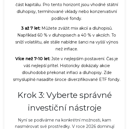
část kapitálu. Pro tento horizont jsou vhodné státní
dluhopisy, termínované vklady nebo konzervativní
podílové fondy.
3 až 7 let:
Můžete zvážit mix akcií a dluhopisů.
Například 60 % v dluhopisech a 40 % v akciích. To
sníží volatilitu, ale stále nabídne šanci na vyšší výnos
než inflace.
Více než 7-10 let:
Jste v nejlepším postavení. Čas je
váš nejlepší přítel. Historicky dokázaly akcie
dlouhodobě překonat inflaci a dluhopisy. Zde
smysluplně nasadíte široce diverzifikované ETF fondy.
Krok 3: Vyberte správné
investiční nástroje
Nyní se podíváme na konkrétní možnosti, kam
nasměrovat své prostředky. V roce 2026 dominují