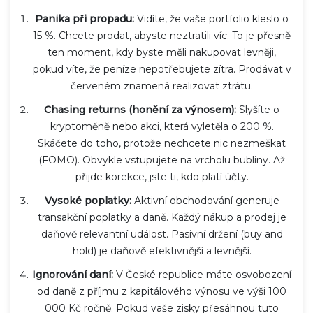
Panika při propadu:
Vidíte, že vaše portfolio kleslo o
15 %. Chcete prodat, abyste neztratili víc. To je přesně
ten moment, kdy byste měli nakupovat levněji,
pokud víte, že peníze nepotřebujete zítra. Prodávat v
červeném znamená realizovat ztrátu.
Chasing returns (honění za výnosem):
Slyšíte o
kryptoměně nebo akci, která vyletěla o 200 %.
Skáčete do toho, protože nechcete nic nezmeškat
(FOMO). Obvykle vstupujete na vrcholu bubliny. Až
přijde korekce, jste ti, kdo platí účty.
Vysoké poplatky:
Aktivní obchodování generuje
transakční poplatky a daně. Každý nákup a prodej je
daňově relevantní událost. Pasivní držení (buy and
hold) je daňově efektivnější a levnější.
Ignorování daní:
V České republice máte osvobození
od daně z příjmu z kapitálového výnosu ve výši 100
000 Kč ročně. Pokud vaše zisky přesáhnou tuto