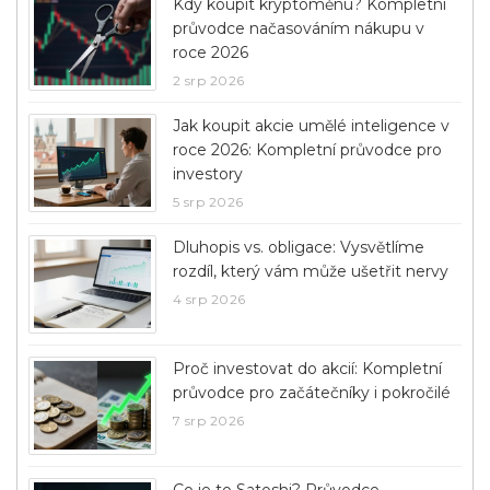
Kdy koupit kryptoměnu? Kompletní
průvodce načasováním nákupu v
roce 2026
2 srp 2026
Jak koupit akcie umělé inteligence v
roce 2026: Kompletní průvodce pro
investory
5 srp 2026
Dluhopis vs. obligace: Vysvětlíme
rozdíl, který vám může ušetřit nervy
4 srp 2026
Proč investovat do akcií: Kompletní
průvodce pro začátečníky i pokročilé
7 srp 2026
Co je to Satoshi? Průvodce