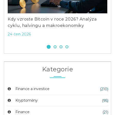
Previous
Next
Kdo vydává ETF a jak funguje proces
Jak
vydávání
náv
13 lis 2025
18 l
Kategorie
Finance a investice
(210)
Kryptoměny
(95)
Finance
(21)