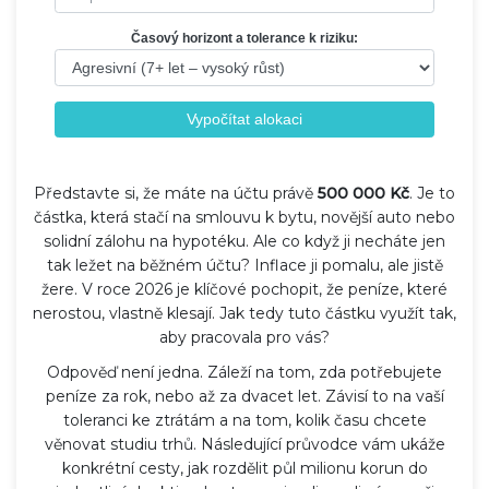
Časový horizont a tolerance k riziku:
Vypočítat alokaci
Představte si, že máte na účtu právě
500 000 Kč
. Je to
částka, která stačí na smlouvu k bytu, novější auto nebo
solidní zálohu na hypotéku. Ale co když ji necháte jen
tak ležet na běžném účtu? Inflace ji pomalu, ale jistě
žere. V roce 2026 je klíčové pochopit, že peníze, které
nerostou, vlastně klesají. Jak tedy tuto částku využít tak,
aby pracovala pro vás?
Odpověď není jedna. Záleží na tom, zda potřebujete
peníze za rok, nebo až za dvacet let. Závisí to na vaší
toleranci ke ztrátám a na tom, kolik času chcete
věnovat studiu trhů. Následující průvodce vám ukáže
konkrétní cesty, jak rozdělit půl milionu korun do