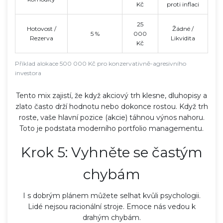
Kč
proti inflaci
25
Hotovost /
Žádné /
5 %
000
Rezerva
Likvidita
Kč
Příklad alokace 500 000 Kč pro konzervativně-agresivního
investora
Tento mix zajistí, že když akciový trh klesne, dluhopisy a
zlato často drží hodnotu nebo dokonce rostou. Když trh
roste, vaše hlavní pozice (akcie) táhnou výnos nahoru.
Toto je podstata moderního portfolio managementu.
Krok 5: Vyhněte se častým
chybám
I s dobrým plánem můžete selhat kvůli psychologii.
Lidé nejsou racionální stroje. Emoce nás vedou k
drahým chybám.