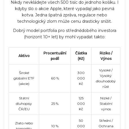
Nikdy nevkládejte všech 500 tisíc do jednoho košíku. I
kdyby šlo o akcie Apple, které vypadají jako pevná
kotva. Jedna špatná zpráva, regulace nebo
technologický zlom může cenu drasticky snížit.
Dobrý model portfolia pro střednědobého investora
(horizont 10+ let) by mohl vypadat takto:
Procentuální
Částka
Riziko /
Aktivo
podíl
(Kč)
Výnos
Vysoké /
Široké
300
Vysoký
globální ETF
60 %
000
dlouhodobý
(akcie)
Kč
růst
Státní
125
Nízké /
dluhopisy
25 %
000
Stabilní
ČR/EU
Kč
výnos
50
Střední /
Zlato nebo
10 %
000
Ochrana
komodity