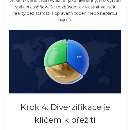
většinu svého zisku vyplácet jako dividendy, což vytváří
stabilní cashflow. Je to způsob, jak vlastnit kousek
reality bez starostí s opravami topení nebo neplatiči
nájmů.
Krok 4: Diverzifikace je
klíčem k přežití