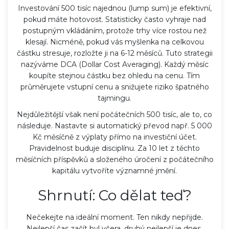
Investování 500 tisíc najednou (lump sum) je efektivní,
pokud máte hotovost. Statisticky často vyhraje nad
postupným vkládáním, protože trhy více rostou než
klesají. Nicméně, pokud vás myšlenka na celkovou
částku stresuje, rozložte ji na 6-12 měsíců. Tuto strategii
nazýváme DCA (Dollar Cost Averaging). Každý měsíc
koupíte stejnou částku bez ohledu na cenu. Tím
průměrujete vstupní cenu a snižujete riziko špatného
tajmingu.
Nejdůležitější však není počátečních 500 tisíc, ale to, co
následuje. Nastavte si automatický převod např. 5 000
Kč měsíčně z výplaty přímo na investiční účet.
Pravidelnost buduje disciplínu. Za 10 let z těchto
měsíčních příspěvků a složeného úročení z počátečního
kapitálu vytvoříte významné jmění.
Shrnutí: Co dělat teď?
Nečekejte na ideální moment. Ten nikdy nepřijde.
Nejlepší čas začít byl včera, druhý nejlepší je dnes.