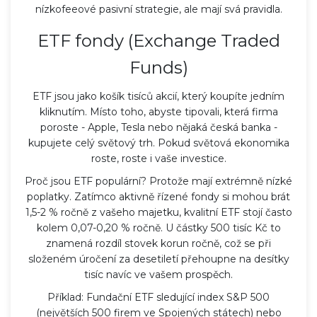
nízkofeeové pasivní strategie, ale mají svá pravidla.
ETF fondy (Exchange Traded
Funds)
ETF jsou jako košík tisíců akcií, který koupíte jedním
kliknutím. Místo toho, abyste tipovali, která firma
poroste - Apple, Tesla nebo nějaká česká banka -
kupujete celý světový trh. Pokud světová ekonomika
roste, roste i vaše investice.
Proč jsou ETF populární? Protože mají extrémně nízké
poplatky. Zatímco aktivně řízené fondy si mohou brát
1,5-2 % ročně z vašeho majetku, kvalitní ETF stojí často
kolem 0,07-0,20 % ročně. U částky 500 tisíc Kč to
znamená rozdíl stovek korun ročně, což se při
složeném úročení za desetiletí přehoupne na desítky
tisíc navíc ve vašem prospěch.
Příklad: Fundační ETF sledující index S&P 500
(největších 500 firem ve Spojených státech) nebo