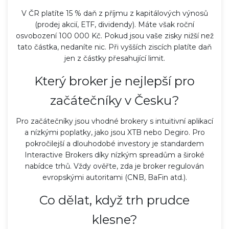
V ČR platíte 15 % daň z příjmu z kapitálových výnosů
(prodej akcií, ETF, dividendy). Máte však roční
osvobození 100 000 Kč. Pokud jsou vaše zisky nižší než
tato částka, nedaníte nic. Při vyšších ziscích platíte daň
jen z částky přesahující limit.
Který broker je nejlepší pro
začátečníky v Česku?
Pro začátečníky jsou vhodné brokery s intuitivní aplikací
a nízkými poplatky, jako jsou XTB nebo Degiro. Pro
pokročilejší a dlouhodobé investory je standardem
Interactive Brokers díky nízkým spreadům a široké
nabídce trhů. Vždy ověřte, zda je broker regulován
evropskými autoritami (CNB, BaFin atd.).
Co dělat, když trh prudce
klesne?