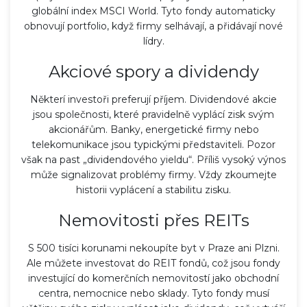
globální index MSCI World. Tyto fondy automaticky
obnovují portfolio, když firmy selhávají, a přidávají nové
lídry.
Akciové spory a dividendy
Některí investoři preferují příjem. Dividendové akcie
jsou společnosti, které pravidelně vyplácí zisk svým
akcionářům. Banky, energetické firmy nebo
telekomunikace jsou typickými představiteli. Pozor
však na past „dividendového yieldu“. Příliš vysoký výnos
může signalizovat problémy firmy. Vždy zkoumejte
historii vyplácení a stabilitu zisku.
Nemovitosti přes REITs
S 500 tisíci korunami nekoupíte byt v Praze ani Plzni.
Ale můžete investovat do
REIT fondů
, což jsou
fondy
investující do komerčních nemovitostí jako obchodní
centra, nemocnice nebo sklady
.
Tyto fondy musí