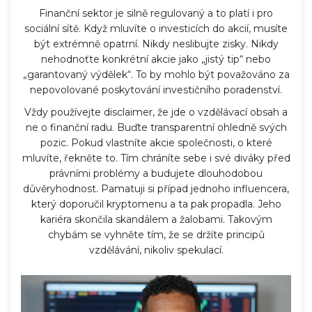
Finanční sektor je silně regulovaný a to platí i pro
sociální sítě. Když mluvíte o
investicích do akcií
, musíte
být extrémně opatrní. Nikdy neslibujte zisky. Nikdy
nehodnoťte konkrétní akcie jako „jistý tip“ nebo
„garantovaný výdělek“. To by mohlo být považováno za
nepovolované poskytování investičního poradenství.
Vždy používejte disclaimer, že jde o vzdělávací obsah a
ne o finanční radu. Buďte transparentní ohledně svých
pozic. Pokud vlastníte akcie společnosti, o které
mluvíte, řekněte to. Tím chráníte sebe i své diváky před
právními problémy a budujete dlouhodobou
důvěryhodnost. Pamatuji si případ jednoho influencera,
který doporučil kryptomenu a ta pak propadla. Jeho
kariéra skončila skandálem a žalobami. Takovým
chybám se vyhněte tím, že se držíte principů
vzdělávání, nikoliv spekulací.