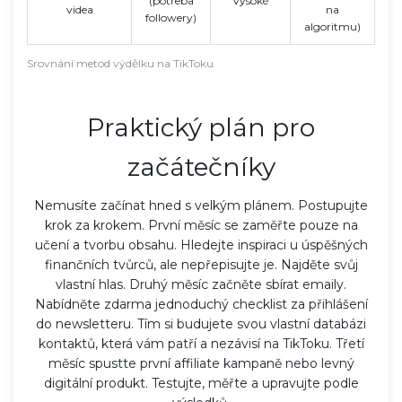
(potřeba
Vysoké
videa
na
followery)
algoritmu)
Srovnání metod výdělku na TikToku
Praktický plán pro
začátečníky
Nemusíte začínat hned s velkým plánem. Postupujte
krok za krokem. První měsíc se zaměřte pouze na
učení a tvorbu obsahu. Hledejte inspiraci u úspěšných
finančních tvůrců, ale nepřepisujte je. Najděte svůj
vlastní hlas. Druhý měsíc začněte sbírat emaily.
Nabídněte zdarma jednoduchý checklist za přihlášení
do newsletteru. Tím si budujete svou vlastní databázi
kontaktů, která vám patří a nezávisí na TikToku. Třetí
měsíc spustte první affiliate kampaně nebo levný
digitální produkt. Testujte, měřte a upravujte podle