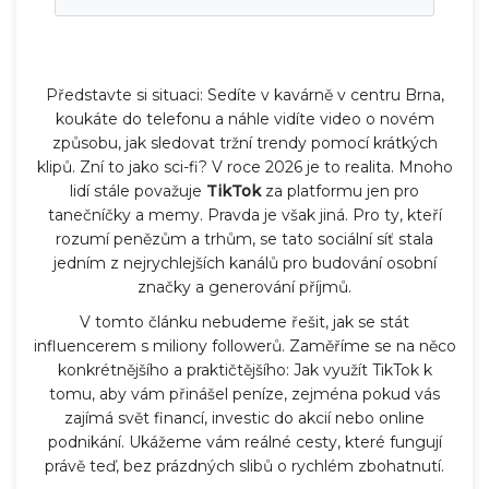
Představte si situaci: Sedíte v kavárně v centru Brna,
koukáte do telefonu a náhle vidíte video o novém
způsobu, jak sledovat tržní trendy pomocí krátkých
klipů. Zní to jako sci-fi? V roce 2026 je to realita. Mnoho
lidí stále považuje
TikTok
za platformu jen pro
tanečníčky a memy. Pravda je však jiná. Pro ty, kteří
rozumí penězům a trhům, se tato sociální síť stala
jedním z nejrychlejších kanálů pro budování osobní
značky a generování příjmů.
V tomto článku nebudeme řešit, jak se stát
influencerem s miliony followerů. Zaměříme se na něco
konkrétnějšího a praktičtějšího: Jak využít TikTok k
tomu, aby vám přinášel peníze, zejména pokud vás
zajímá svět financí,
investic do akcií
nebo online
podnikání. Ukážeme vám reálné cesty, které fungují
právě teď, bez prázdných slibů o rychlém zbohatnutí.