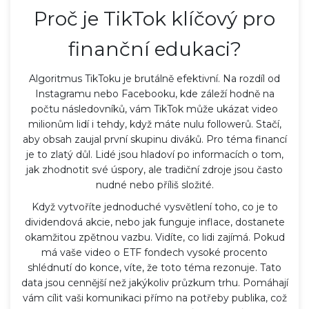
Proč je TikTok klíčový pro
finanční edukaci?
Algoritmus TikToku je brutálně efektivní. Na rozdíl od
Instagramu nebo Facebooku, kde záleží hodně na
počtu následovníků, vám TikTok může ukázat video
milionům lidí i tehdy, když máte nulu followerů. Stačí,
aby obsah zaujal první skupinu diváků. Pro téma financí
je to zlatý důl. Lidé jsou hladoví po informacích o tom,
jak zhodnotit své úspory, ale tradiční zdroje jsou často
nudné nebo příliš složité.
Když vytvoříte jednoduché vysvětlení toho, co je to
dividendová akcie, nebo jak funguje inflace, dostanete
okamžitou zpětnou vazbu. Vidíte, co lidi zajímá. Pokud
má vaše video o ETF fondech vysoké procento
shlédnutí do konce, víte, že toto téma rezonuje. Tato
data jsou cennější než jakýkoliv průzkum trhu. Pomáhají
vám cílit vaši komunikaci přímo na potřeby publika, což