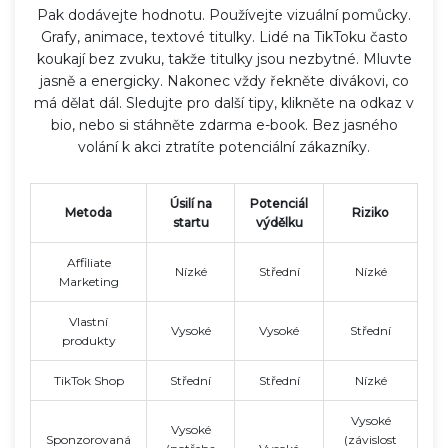
Pak dodávejte hodnotu. Používejte vizuální pomůcky.
Grafy, animace, textové titulky. Lidé na TikToku často
koukají bez zvuku, takže titulky jsou nezbytné. Mluvte
jasně a energicky. Nakonec vždy řekněte divákovi, co
má dělat dál. Sledujte pro další tipy, klikněte na odkaz v
bio, nebo si stáhněte zdarma e-book. Bez jasného
volání k akci ztratíte potenciální zákazníky.
Úsilí na
Potenciál
Metoda
Riziko
startu
výdělku
Affiliate
Nízké
Střední
Nízké
Marketing
Vlastní
Vysoké
Vysoké
Střední
produkty
TikTok Shop
Střední
Střední
Nízké
Vysoké
Vysoké
Sponzorovaná
(závislost