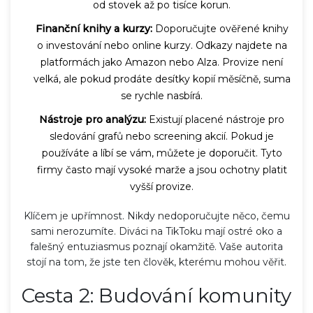
od stovek až po tisíce korun.
Finanční knihy a kurzy:
Doporučujte ověřené knihy
o investování nebo online kurzy. Odkazy najdete na
platformách jako Amazon nebo Alza. Provize není
velká, ale pokud prodáte desítky kopií měsíčně, suma
se rychle nasbírá.
Nástroje pro analýzu:
Existují placené nástroje pro
sledování grafů nebo screening akcií. Pokud je
používáte a líbí se vám, můžete je doporučit. Tyto
firmy často mají vysoké marže a jsou ochotny platit
vyšší provize.
Klíčem je upřímnost. Nikdy nedoporučujte něco, čemu
sami nerozumíte. Diváci na TikToku mají ostré oko a
falešný entuziasmus poznají okamžitě. Vaše autorita
stojí na tom, že jste ten člověk, kterému mohou věřit.
Cesta 2: Budování komunity