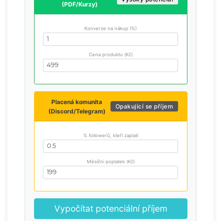
(PDF/Kurzy)
Konverze na nákup (%)
Cena produktu (Kč)
Placená komunita
Opakující se příjem
(Discord/Telegram)
% followerů, kteří zaplatí
Měsíční poplatek (Kč)
Vypočítat potenciální příjem