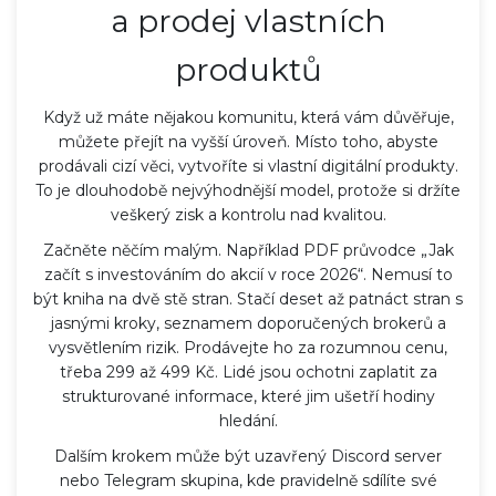
a prodej vlastních
produktů
Když už máte nějakou komunitu, která vám důvěřuje,
můžete přejít na vyšší úroveň. Místo toho, abyste
prodávali cizí věci, vytvoříte si vlastní digitální produkty.
To je dlouhodobě nejvýhodnější model, protože si držíte
veškerý zisk a kontrolu nad kvalitou.
Začněte něčím malým. Například PDF průvodce „Jak
začít s investováním do akcií v roce 2026“. Nemusí to
být kniha na dvě stě stran. Stačí deset až patnáct stran s
jasnými kroky, seznamem doporučených brokerů a
vysvětlením rizik. Prodávejte ho za rozumnou cenu,
třeba 299 až 499 Kč. Lidé jsou ochotni zaplatit za
strukturované informace, které jim ušetří hodiny
hledání.
Dalším krokem může být uzavřený Discord server
nebo Telegram skupina, kde pravidelně sdílíte své