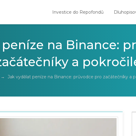
Investice do Repofondů
Dluhopiso
t peníze na Binance: p
začátečníky a pokročil
→
Jak vydělat peníze na Binance: průvodce pro začátečníky a p