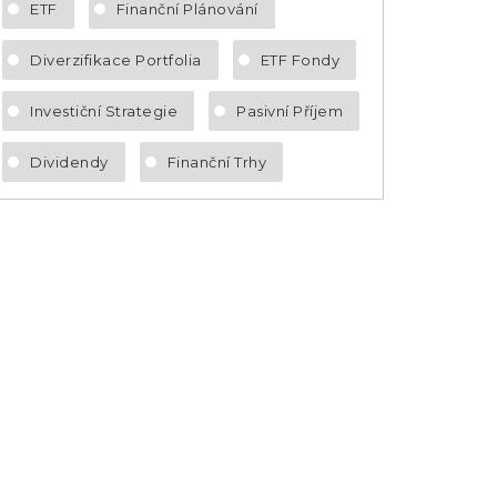
ETF
Finanční Plánování
Diverzifikace Portfolia
ETF Fondy
Investiční Strategie
Pasivní Příjem
Dividendy
Finanční Trhy