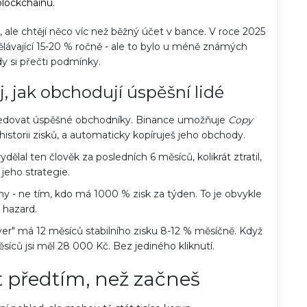
blockchainu.
trh, ale chtějí něco víc než běžný účet v bance. V roce 2025
lávající 15-20 % ročně - ale to bylo u méně známých
dy si přečti podmínky.
j, jak obchodují úspěšní lidé
ledovat úspěšné obchodníky. Binance umožňuje
Copy
storii zisků, a automaticky kopíruješ jeho obchody.
dělal ten člověk za posledních 6 měsíců, kolikrát ztratil,
e jeho strategie.
ony - ne tím, kdo má 1000 % zisk za týden. To je obvykle
hazard.
er" má 12 měsíců stabilního zisku 8-12 % měsíčně. Když
ěsíců jsi měl 28 000 Kč. Bez jediného kliknutí.
 předtím, než začneš