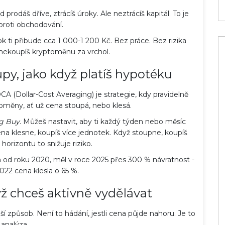
rodáš dříve, ztrácíš úroky. Ale neztrácíš kapitál. To je
roti obchodování.
k ti přibude cca 1 000-1 200 Kč. Bez práce. Bez rizika
nekoupíš kryptoměnu za vrchol.
py, jako když platíš hypotéku
A (Dollar-Cost Averaging) je strategie, kdy pravidelně
oměny, ať už cena stoupá, nebo klesá.
g Buy
. Můžeš nastavit, aby ti každý týden nebo měsíc
na klesne, koupíš více jednotek. Když stoupne, koupíš
orizontu to snižuje riziko.
in od roku 2020, měl v roce 2025 přes 300 % návratnost -
2022 cena klesla o 65 %.
ž chceš aktivně vydělávat
jší způsob. Není to hádání, jestli cena půjde nahoru. Je to
analýza.