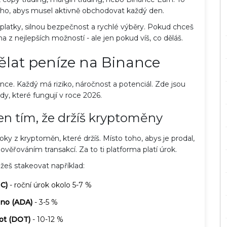
ho, abys musel aktivně obchodovat každý den.
platky, silnou bezpečnost a rychlé výběry. Pokud chceš
 z nejlepších možností - ale jen pokud víš, co děláš.
dělat peníze na Binance
nce. Každý má riziko, náročnost a potenciál. Zde jsou
dy, které fungují v roce 2026.
 jen tím, že držíš kryptoměny
ky z kryptoměn, které držíš. Místo toho, abys je prodal,
věřováním transakcí. Za to ti platforma platí úrok.
eš stakeovat například:
C)
- roční úrok okolo 5-7 %
no (ADA)
- 3-5 %
ot (DOT)
- 10-12 %