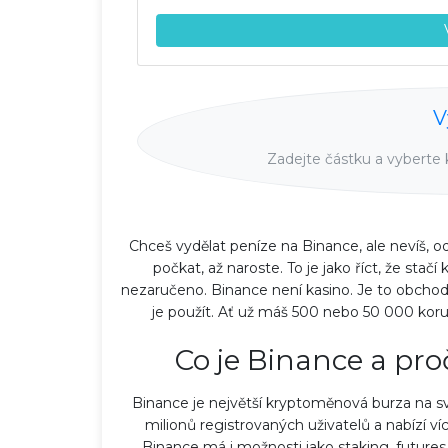
V
Zadejte částku a vyberte 
Chceš vydělat peníze na Binance, ale nevíš, od 
počkat, až naroste. To je jako říct, že stačí
nezaručeno. Binance není kasino. Je to obchodní 
je použít. Ať už máš 500 nebo 50 000 korun,
Co je Binance a proč
Binance je největší kryptoměnová burza na 
milionů registrovaných uživatelů a nabízí v
Binance má i možnosti jako staking, futures