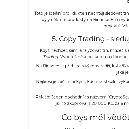
Toto je ideální pro lidi, kteří nechtějí sledovat 
byly některé produkty na Binance Earn vydě
projektů. Vž
5. Copy Trading - sledu
Když nechceš sami analyzovat trh, můžeš s
Trading
. Vybereš někoho, kdo má dlouhou hi
Na Binance je přehled s výkony: vidíš, kolik % vy
jaká j
Nejlepší je začít s někým, kdo má stabilní výk
Příklad: Jeden obchodník s názvem "CryptoSav
jsi ho zkopíroval s 20 000 Kč, za 6 m
Co bys měl vědět