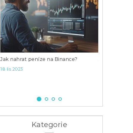
Jak nahrat peníze na Binance?
Jak chytře inv
pro začáteční
18 lis 2023
1 led 2024
Kategorie