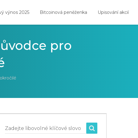
vý výnos 2025
Bitcoinová peněženka
Upisování akcií
růvodce pro
é
okročilé
Zadejte libovolné klíčové slovo