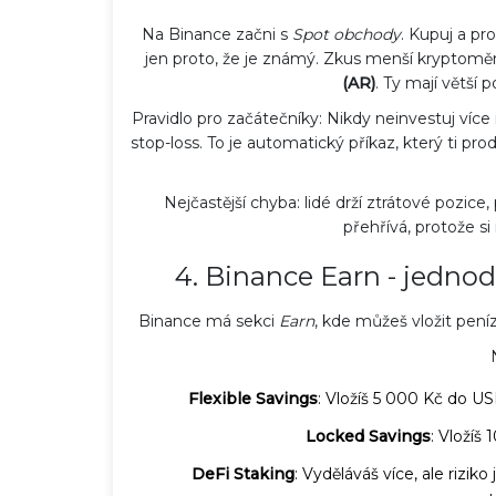
Na Binance začni s
Spot obchody
. Kupuj a pr
jen proto, že je známý. Zkus menší kryptomě
(AR)
. Ty mají větší 
Pravidlo pro začátečníky: Nikdy neinvestuj víc
stop-loss. To je automatický příkaz, který ti pro
Nejčastější chyba: lidé drží ztrátové pozice,
přehřívá, protože si 
4. Binance Earn - jednod
Binance má sekci
Earn
, kde můžeš vložit peníze
Flexible Savings
: Vložíš 5 000 Kč do US
Locked Savings
: Vložíš
DeFi Staking
: Vyděláváš více, ale rizik