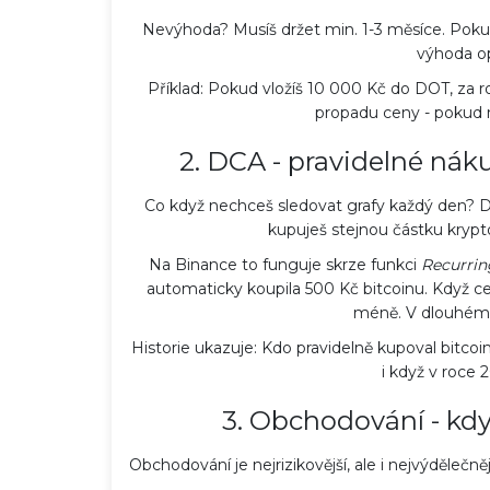
Nevýhoda? Musíš držet min. 1-3 měsíce. Pokud p
výhoda op
Příklad: Pokud vložíš 10 000 Kč do DOT, za ro
propadu ceny - pokud 
2. DCA - pravidelné náku
Co když nechceš sledovat grafy každý den? DC
kupuješ stejnou částku krypt
Na Binance to funguje skrze funkci
Recurrin
automaticky koupila 500 Kč bitcoinu. Když ce
méně. V dlouhém h
Historie ukazuje: Kdo pravidelně kupoval bitco
i když v roce 
3. Obchodování - kdy
Obchodování je nejrizikovější, ale i nejvýdělečně