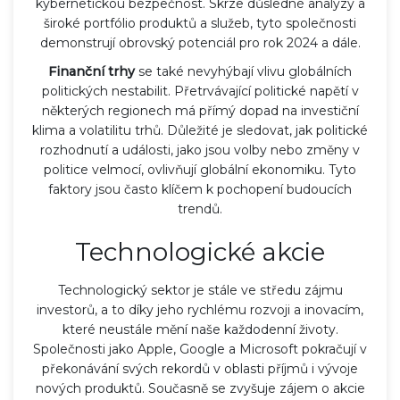
kybernetickou bezpečnost. Skrze důsledné analýzy a
široké portfólio produktů a služeb, tyto společnosti
demonstrují obrovský potenciál pro rok 2024 a dále.
Finanční trhy
se také nevyhýbají vlivu globálních
politických nestabilit. Přetrvávající politické napětí v
některých regionech má přímý dopad na investiční
klima a volatilitu trhů. Důležité je sledovat, jak politické
rozhodnutí a události, jako jsou volby nebo změny v
politice velmocí, ovlivňují globální ekonomiku. Tyto
faktory jsou často klíčem k pochopení budoucích
trendů.
Technologické akcie
Technologický sektor je stále ve středu zájmu
investorů, a to díky jeho rychlému rozvoji a inovacím,
které neustále mění naše každodenní životy.
Společnosti jako Apple, Google a Microsoft pokračují v
překonávání svých rekordů v oblasti příjmů i vývoje
nových produktů. Současně se zvyšuje zájem o akcie