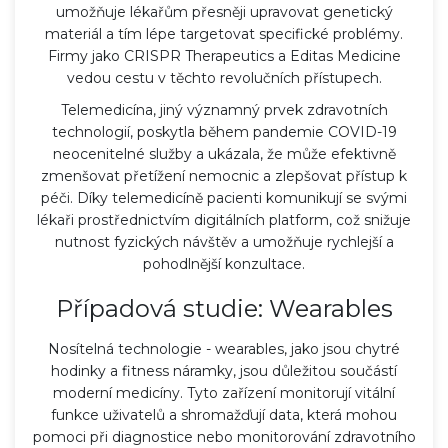
umožňuje lékařům přesněji upravovat genetický
materiál a tím lépe targetovat specifické problémy.
Firmy jako CRISPR Therapeutics a Editas Medicine
vedou cestu v těchto revolučních přístupech.
Telemedicína, jiný významný prvek zdravotních
technologií, poskytla během pandemie COVID-19
neocenitelné služby a ukázala, že může efektivně
zmenšovat přetížení nemocnic a zlepšovat přístup k
péči. Díky telemedicíně pacienti komunikují se svými
lékaři prostřednictvím digitálních platform, což snižuje
nutnost fyzických návštěv a umožňuje rychlejší a
pohodlnější konzultace.
Případová studie: Wearables
Nosítelná technologie - wearables, jako jsou chytré
hodinky a fitness náramky, jsou důležitou součástí
moderní medicíny. Tyto zařízení monitorují vitální
funkce uživatelů a shromažďují data, která mohou
pomoci při diagnostice nebo monitorování zdravotního