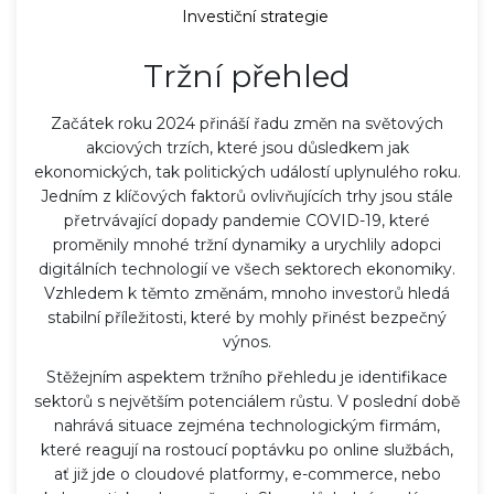
Investiční strategie
Tržní přehled
Začátek roku 2024 přináší řadu změn na světových
akciových trzích, které jsou důsledkem jak
ekonomických, tak politických událostí uplynulého roku.
Jedním z klíčových faktorů ovlivňujících trhy jsou stále
přetrvávající dopady pandemie COVID-19, které
proměnily mnohé tržní dynamiky a urychlily adopci
digitálních technologií ve všech sektorech ekonomiky.
Vzhledem k těmto změnám, mnoho investorů hledá
stabilní příležitosti, které by mohly přinést bezpečný
výnos.
Stěžejním aspektem tržního přehledu je identifikace
sektorů s největším potenciálem růstu. V poslední době
nahrává situace zejména technologickým firmám,
které reagují na rostoucí poptávku po online službách,
ať již jde o cloudové platformy, e-commerce, nebo