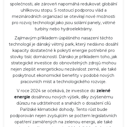
společnosti, ale zároveň napomáhá redukovat globální
uhlíkovou stopu. S rostoucí podporou vlád a
mezinárodních organizací se otevírají nové možnosti
pro rozvoj technologií jako jsou solární panely, větrné
turbíny nebo hydroelektrárny.
Zajímavým příkladem úspěšného nasazení těchto
technologií je dánský větrný park, který nedávno dosáhl
kapacity dostatečné k pokrytí energie potřebné pro
stovky tisíc domácností. Dánsko je příkladem toho, jak
strategické investice do obnovitelných zdrojů mohou
nejen zlepšit energetickou nezávislost země, ale také
poskytnout ekonomické benefity v podobě nových
pracovních míst a technologického rozvoje.
V roce 2024 se očekává, že investice do
zelené
energie
dosáhnou nových výšek, díky zvýšenému
důrazu na udržitelnost a snahách o dosažení cílů
Pařížské klimatické dohody. Tento růst bude
podporován nejen zvyšujícím se počtem legislativních
opatření zaměřených na zelenou energii, ale také