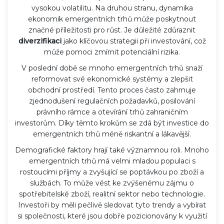
vysokou volatilitu. Na druhou stranu, dynamika
ekonomik emergentních trhů může poskytnout
značné příležitosti pro růst. Je důležité zdůraznit
diverzifikaci
jako klíčovou strategii při investování, což
může pomoci zmírnit potenciální rizika.
V poslední době se mnoho emergentních trhů snaží
reformovat své ekonomické systémy a zlepšit
obchodní prostředí. Tento proces často zahrnuje
zjednodušení regulačních požadavků, posilování
právního rámce a otevírání trhů zahraničním
investorům. Díky těmto krokům se zdá být investice do
emergentních trhů méně riskantní a lákavější.
Demografické faktory hrají také významnou roli. Mnoho
emergentních trhů má velmi mladou populaci s
rostoucími příjmy a zvyšující se poptávkou po zboží a
službách. To může vést ke zvýšenému zájmu o
spotřebitelské zboží, realitní sektor nebo technologie.
Investoři by měli pečlivě sledovat tyto trendy a vybírat
si společnosti, které jsou dobře pozicionovány k využití