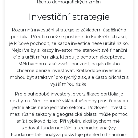
těchto demografických změn.
Investiční strategie
Rozumná investiční strategie je základem úspěšného
portfolia. Předtím než se pustíme do konkrétních akcí,
je klíčové pochopit, že každá investice nese určité riziko.
Nejdříve by si každý investor měl stanovit své finanční
cíle a určit míru rizika, kterou je ochoten akceptovat.
Měli bychom také zvážit horizont, na jak dlouho
chceme peníze investovat. Krátkodobé investice
mohou být atraktivní pro rychlý zisk, ale často přichází s
vyšší mírou rizika.
Pro dlouhodobé investory, diverzifikace portfolia je
nezbytná. Není moudré vkládat všechny prostředky do
jedné akcie nebo jednoho sektoru. Rozložení investic
mezi různé sektory a geografické oblasti může pomoci
snížit celkové riziko. Při výběru akcií bychom měli
sledovat fundamentální a technické analýzy.
Fundamentální analýza poskytuje přehled o finančním