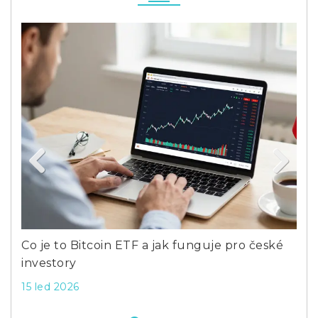
Previous
Next
pší
Co je to Bitcoin ETF a jak funguje pro české
Kol
investory
2 p
15 led 2026