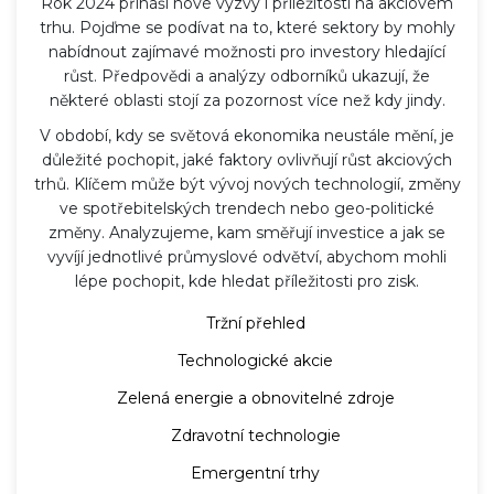
Rok 2024 přináší nové výzvy i příležitosti na akciovém
trhu. Pojďme se podívat na to, které sektory by mohly
nabídnout zajímavé možnosti pro investory hledající
růst. Předpovědi a analýzy odborníků ukazují, že
některé oblasti stojí za pozornost více než kdy jindy.
V období, kdy se světová ekonomika neustále mění, je
důležité pochopit, jaké faktory ovlivňují růst akciových
trhů. Klíčem může být vývoj nových technologií, změny
ve spotřebitelských trendech nebo geo-politické
změny. Analyzujeme, kam směřují investice a jak se
vyvíjí jednotlivé průmyslové odvětví, abychom mohli
lépe pochopit, kde hledat příležitosti pro zisk.
Tržní přehled
Technologické akcie
Zelená energie a obnovitelné zdroje
Zdravotní technologie
Emergentní trhy