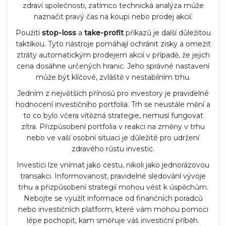
zdraví společnosti, zatímco technická analýza může
naznačit pravý čas na koupi nebo prodej akcií.
Použití
stop-loss
a
take-profit
příkazů je další důležitou
taktikou. Tyto nástroje pomáhají ochránit zisky a omezit
ztráty automatickým prodejem akcií v případě, že jejich
cena dosáhne určených hranic. Jeho správné nastavení
může být klíčové, zvláště v nestabilním trhu.
Jedním z největších přínosů pro investory je pravidelné
hodnocení investičního portfolia. Trh se neustále mění a
to co bylo včera vítězná strategie, nemusí fungovat
zítra. Přizpůsobení portfolia v reakci na změny v trhu
nebo ve vaší osobní situaci je důležité pro udržení
zdravého růstu investic.
Investici lze vnímat jako cestu, nikoli jako jednorázovou
transakci. Informovanost, pravidelné sledování vývoje
trhu a přizpůsobení strategií mohou vést k úspěchům.
Nebojte se využít informace od finančních poradců
nebo investičních platform, které vám mohou pomoci
lépe pochopit, kam směřuje váš investiční příběh.