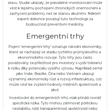
stavu. Studie ukázaly, že pravidelné monitorování může
vést k lepšímu pochopení chronických onemocnění a
zachycení problémů, než se stanou akutními. Někteří
experti dokonce považují tuto technologii za
budoucnost preventivní medicíny.
Emergentní trhy
Pojem 'emergentní trhy' označuje národní ekonomiky,
které se nacházejí ve stadiu rychlého průmyslového a
ekonomického rozvoje. Tyto trhy jsou často
považovány za příležitost pro investory s vyšší tolerancí
k riziku díky potenciálu vyššího výnosu. Například země
jako Indie, Brazílie, Čína nebo Vietnam ukazují
významný ekonomický růst a rozvoj infrastruktury, což
může vést ke zvýšení hodnoty místních společností a
akcií.
Investování do emergentních trhů však přináší rovněž
specifická rizika. Tyto mohou zahrnovat politickou
nestabilitu, nižší transparentnost společností nebo