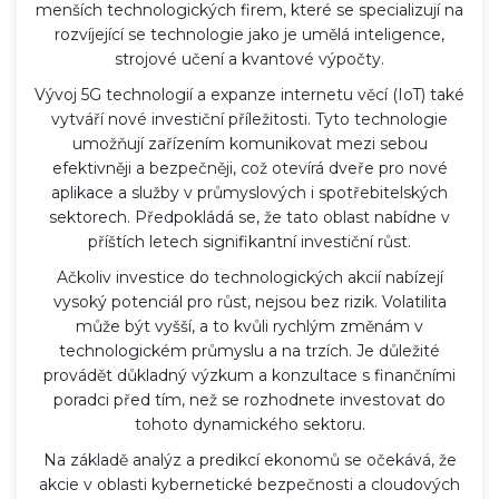
menších technologických firem, které se specializují na
rozvíjející se technologie jako je umělá inteligence,
strojové učení a kvantové výpočty.
Vývoj 5G technologií a expanze internetu věcí (IoT) také
vytváří nové investiční příležitosti. Tyto technologie
umožňují zařízením komunikovat mezi sebou
efektivněji a bezpečněji, což otevírá dveře pro nové
aplikace a služby v průmyslových i spotřebitelských
sektorech. Předpokládá se, že tato oblast nabídne v
příštích letech signifikantní investiční růst.
Ačkoliv investice do technologických akcií nabízejí
vysoký potenciál pro růst, nejsou bez rizik. Volatilita
může být vyšší, a to kvůli rychlým změnám v
technologickém průmyslu a na trzích. Je důležité
provádět důkladný výzkum a konzultace s finančními
poradci před tím, než se rozhodnete investovat do
tohoto dynamického sektoru.
Na základě analýz a predikcí ekonomů se očekává, že
akcie v oblasti kybernetické bezpečnosti a cloudových