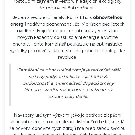
rostoucím zájmem investorů hledajících ekologicky
šetrné investiční možnosti.
Jeden z vedoucích analytiků na trhu s
obnovitelnou
energií
nedávno poznamenal, že 'V příštích pěti letech
uvidíme dvojciferné procentní nárůsty v instalaci
nových kapacit v oblasti solární energie a větrné
energie.' Tento komentář poukazuje na optimistické
vyhlídky pro odvětví, které stojí na prahu technologické
revoluce.
'Zaměření na obnovitelné zdroje je teď důležitější
než kdy jindy. Je to klíč k zajištění naší
budoucnosti a minimalizaci dopadů změny
klimatu,' uvedl v rozhovoru pro významný
ekonomický deník.
Navzdory určitým výzvám, jako je potřeba zlepšení
ukládání energie a optimalizaci distribučních sítí, se zdá,
že odvětví obnovitelných zdrojů má před sebou světlou
budoucnost. Inovace v bateriových technologiích a