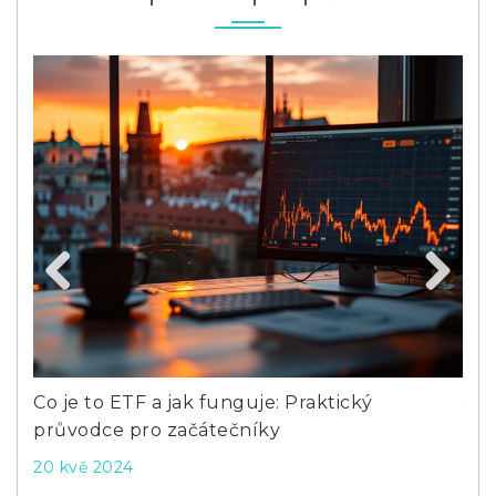
Previous
Next
Co je to ETF a jak funguje: Praktický
Jak
průvodce pro začátečníky
zač
20 kvě 2024
23 