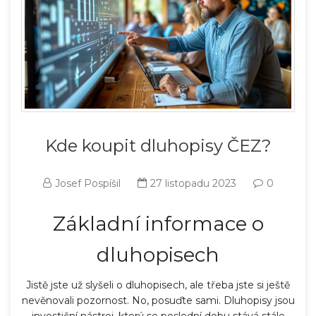
Kde koupit dluhopisy ČEZ?
Josef Pospíšil
27 listopadu 2023
0
Základní informace o
dluhopisech
Jistě jste už slyšeli o dluhopisech, ale třeba jste si ještě
nevěnovali pozornost. No, posuďte sami. Dluhopisy jsou
investiční nástroj, který se poslední dobu stává stále