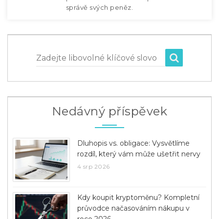
správě svých peněz.
Zadejte libovolné klíčové slovo
Nedávný příspěvek
Dluhopis vs. obligace: Vysvětlíme
rozdíl, který vám může ušetřit nervy
4 srp 2026
Kdy koupit kryptoměnu? Kompletní
průvodce načasováním nákupu v
roce 2026