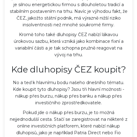
je silnou energetickou firmou s dlouholetou tradicí a
stabilním postavením na trhu. Navíc je výhodou fakt, že
ČEZ, jakožto státní podnik, má výrazně nižší riziko
insolventnosti než mnohé soukromé firmy.
Kromě toho také dluhopisy ČEZ nabízí lákavou
úrokovou sazbu, která vzniká jako kombinace fixní a
variabilní části a je tak schopna pružně reagovat na
vývoj na trhu.
Kde dluhopisy ČEZ koupit?
No a teď k hlavnímu bodu našeho dnešního tématu.
Kde koupit tyto dluhopisy? Jsou tři hlavní možnosti -
nákup přes burzu, nákup přes banku a nákup přes
investičního zprostředkovatele.
Pokud jde o nákup přes burzu, je to možná
nejjednodušší cesta. Stačí se zaregistrovat na některé z
online investičních platforem, které nabízí nákup
dluhopisů, jako je například Patria Direct nebo Fio