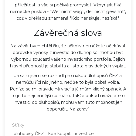
příležitosti a vše si pečlivě promyslet. Vždyť jak říká
německé přísloví - "Wer nicht wagt, der nicht gewinnt",
což v překladu znamená "Kdo neriskuje, nezíská".
Závěrečná slova
Na závěr bych chtěl říci, že ačkoliv nemůžete očekávat
obrovské výnosy z investic do dluhopisů, mohou být
výbornou součástí vašeho investičního portfolia. Jejich
hlavní předností je stabilita a jistota pravidelných výplat.
Já sám jsem se rozhodl pro nákup dluhopisů ČEZ a
nemůžu říci nic jiného, než že to byla dobrá volba.
Peníze se mi pravidelně vrací a já mám klidný spánek. A
to je to nejcennější co mám. Takže pokud uvažujete o
investici do dluhopisů, mohu vám tuto možnost jen
doporučit. Na zdraví!
Štítky :
dluhopisy ČEZ
kde koupit
investice