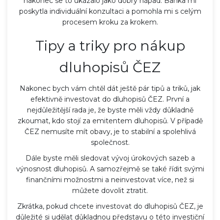
nakonec se to ukázalo jako dobrý nápad. Banka mi
poskytla individuální konzultaci a pomohla mi s celým
procesem kroku za krokem.
Tipy a triky pro nákup
dluhopisů ČEZ
Nakonec bych vám chtěl dát ještě pár tipů a triků, jak
efektivně investovat do dluhopisů ČEZ. První a
nejdůležitější rada je, že byste měli vždy důkladně
zkoumat, kdo stojí za emitentem dluhopisů. V případě
ČEZ nemusíte mít obavy, je to stabilní a spolehlivá
společnost.
Dále byste měli sledovat vývoj úrokových sazeb a
výnosnost dluhopisů. A samozřejmě se také řídit svými
finančními možnostmi a neinvestovat více, než si
můžete dovolit ztratit.
Zkrátka, pokud chcete investovat do dluhopisů ČEZ, je
důležité si udělat důkladnou představu o této investiční