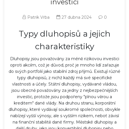
investicí
Patrik Vrba
27 dubna 2024
0
Typy dluhopisů a jejich
charakteristiky
Dluhopisy jsou považovány za méně rizikovou investici
oproti akciím, což je důvod, proč je mnoho lidí zařazuje
do svých portfolií jako stabilní zdroj příjmů. Existují různé
typy dluhopisů, z nichž každý má své specifické
vlastnosti a účely. Státní dluhopisy, vydávané vládou,
jsou obecně považovány za jedny z nejbezpečnějších
investic, protože jsou podpořeny "plnou věrou a
kreditem" dané vlády. Na druhou stranu, korporátní
dluhopisy, které vydávají soukromé společnosti, obvykle
nabízejí vyšší výnosy, ale s vyšším rizikem, neboť závisí
na finanční stabilitě dané firmy. Městské dluhopisy a
další druhy, jako jsou konvertibilní dluhopisy nebo