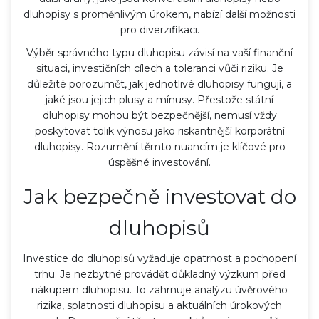
dluhopisy s proměnlivým úrokem, nabízí další možnosti
pro diverzifikaci.
Výběr správného typu dluhopisu závisí na vaší finanční
situaci, investičních cílech a toleranci vůči riziku. Je
důležité porozumět, jak jednotlivé dluhopisy fungují, a
jaké jsou jejich plusy a mínusy. Přestože státní
dluhopisy mohou být bezpečnější, nemusí vždy
poskytovat tolik výnosu jako riskantnější korporátní
dluhopisy. Rozumění těmto nuancím je klíčové pro
úspěšné investování.
Jak bezpečně investovat do
dluhopisů
Investice do dluhopisů vyžaduje opatrnost a pochopení
trhu. Je nezbytné provádět důkladný výzkum před
nákupem dluhopisu. To zahrnuje analýzu úvěrového
rizika, splatnosti dluhopisu a aktuálních úrokových