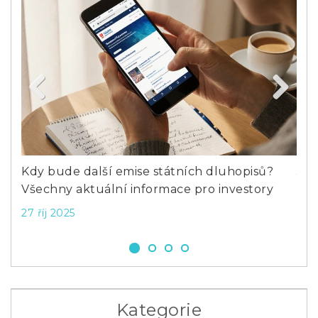
Previous
Next
Kdy bude další emise státních dluhopisů?
Jak
Všechny aktuální informace pro investory
Pří
27 říj 2025
6 l
Kategorie