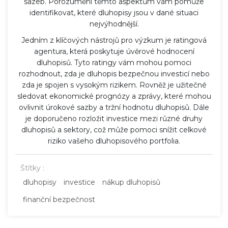
sazeb. Porozumění těmto aspektům vám pomůže
identifikovat, které dluhopisy jsou v dané situaci
nejvýhodnější.
Jedním z klíčových nástrojů pro výzkum je ratingová
agentura, která poskytuje úvěrové hodnocení
dluhopisů. Tyto ratingy vám mohou pomoci
rozhodnout, zda je dluhopis bezpečnou investicí nebo
zda je spojen s vysokým rizikem. Rovněž je užitečné
sledovat ekonomické prognózy a zprávy, které mohou
ovlivnit úrokové sazby a tržní hodnotu dluhopisů. Dále
je doporučeno rozložit investice mezi různé druhy
dluhopisů a sektory, což může pomoci snížit celkové
riziko vašeho dluhopisového portfolia.
Štítky :
dluhopisy
investice
nákup dluhopisů
finanční bezpečnost