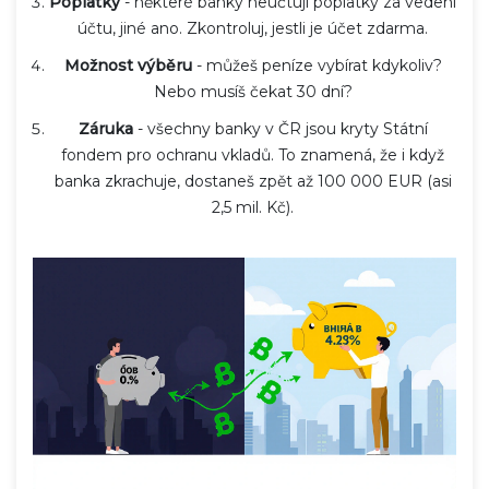
Poplatky
- některé banky neúčtují poplatky za vedení
účtu, jiné ano. Zkontroluj, jestli je účet zdarma.
Možnost výběru
- můžeš peníze vybírat kdykoliv?
Nebo musíš čekat 30 dní?
Záruka
- všechny banky v ČR jsou kryty Státní
fondem pro ochranu vkladů. To znamená, že i když
banka zkrachuje, dostaneš zpět až 100 000 EUR (asi
2,5 mil. Kč).