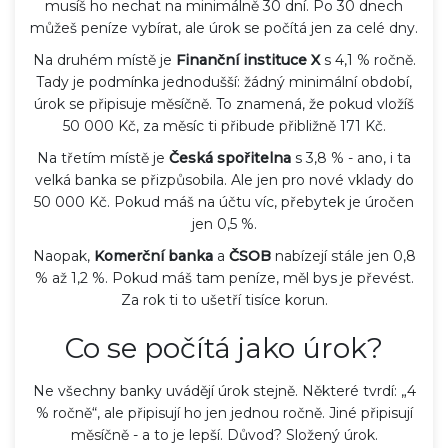
musíš ho nechat na minimálně 30 dní. Po 30 dnech
můžeš peníze vybírat, ale úrok se počítá jen za celé dny.
Na druhém místě je
Finanční instituce X
s 4,1 % ročně.
Tady je podmínka jednodušší: žádný minimální období,
úrok se připisuje měsíčně. To znamená, že pokud vložíš
50 000 Kč, za měsíc ti přibude přibližně 171 Kč.
Na třetím místě je
Česká spořitelna
s 3,8 % - ano, i ta
velká banka se přizpůsobila. Ale jen pro nové vklady do
50 000 Kč. Pokud máš na účtu víc, přebytek je úročen
jen 0,5 %.
Naopak,
Komerční banka
a
ČSOB
nabízejí stále jen 0,8
% až 1,2 %. Pokud máš tam peníze, měl bys je převést.
Za rok ti to ušetří tisíce korun.
Co se počítá jako úrok?
Ne všechny banky uvádějí úrok stejně. Některé tvrdí: „4
% ročně“, ale připisují ho jen jednou ročně. Jiné připisují
měsíčně - a to je lepší. Důvod? Složený úrok.