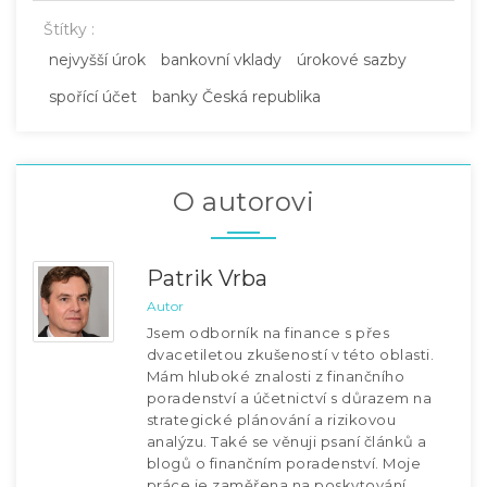
Štítky :
nejvyšší úrok
bankovní vklady
úrokové sazby
spořící účet
banky Česká republika
O autorovi
Patrik Vrba
Autor
Jsem odborník na finance s přes
dvacetiletou zkušeností v této oblasti.
Mám hluboké znalosti z finančního
poradenství a účetnictví s důrazem na
strategické plánování a rizikovou
analýzu. Také se věnuji psaní článků a
blogů o finančním poradenství. Moje
práce je zaměřena na poskytování