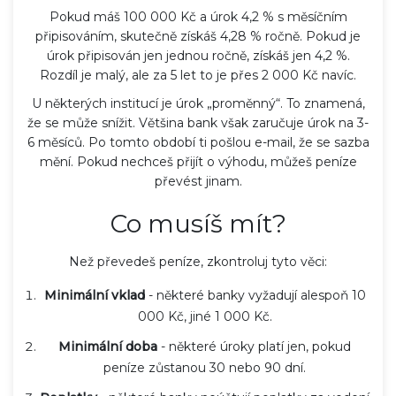
Pokud máš 100 000 Kč a úrok 4,2 % s měsíčním
připisováním, skutečně získáš 4,28 % ročně. Pokud je
úrok připisován jen jednou ročně, získáš jen 4,2 %.
Rozdíl je malý, ale za 5 let to je přes 2 000 Kč navíc.
U některých institucí je úrok „proměnný“. To znamená,
že se může snížit. Většina bank však zaručuje úrok na 3-
6 měsíců. Po tomto období ti pošlou e-mail, že se sazba
mění. Pokud nechceš přijít o výhodu, můžeš peníze
převést jinam.
Co musíš mít?
Než převedeš peníze, zkontroluj tyto věci:
Minimální vklad
- některé banky vyžadují alespoň 10
000 Kč, jiné 1 000 Kč.
Minimální doba
- některé úroky platí jen, pokud
peníze zůstanou 30 nebo 90 dní.