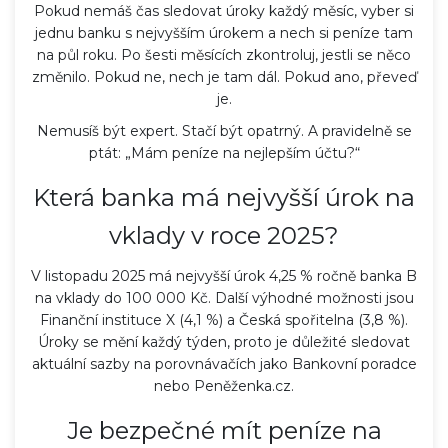
Pokud nemáš čas sledovat úroky každý měsíc, vyber si
jednu banku s nejvyšším úrokem a nech si peníze tam
na půl roku. Po šesti měsících zkontroluj, jestli se něco
změnilo. Pokud ne, nech je tam dál. Pokud ano, převeď
je.
Nemusíš být expert. Stačí být opatrný. A pravidelně se
ptát: „Mám peníze na nejlepším účtu?“
Která banka má nejvyšší úrok na
vklady v roce 2025?
V listopadu 2025 má nejvyšší úrok 4,25 % ročně banka B
na vklady do 100 000 Kč. Další výhodné možnosti jsou
Finanční instituce X (4,1 %) a Česká spořitelna (3,8 %).
Úroky se mění každý týden, proto je důležité sledovat
aktuální sazby na porovnávačích jako Bankovní poradce
nebo Peněženka.cz.
Je bezpečné mít peníze na