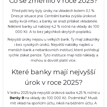
Co se změnilo v roce 2025?
Před pěti lety byly úroky na vkladech kolem 0,1 %.
Dnes je situace jiná. Centrální banka zvýšila úrokové
sazby kvůli inflaci, a banky se snaží přilákat vkladatele.
Některé banky už nabízejí 4,2 % ročně na vklady do 100
000 Kč. A to bez jakýchkoli skrytých poplatků.
Nejvyšší úroky nejsou u velkých bank. Ty mají zákazníky
i bez vysokých úroků. Největší nabídky najdeš u
menších bank a nebankovních institucí, které potřebují
rychle získat peníze. Tyto instituce mají nižší náklady a
mohou si dovolit platit více.
Které banky mají nejvyšší
úrok v roce 2025?
V lednu 2025 byla nejvyšší úroková sazba 4,25 % ročně u
Banky B
na vklady do 100 000 Kč. Podmínka? Musíš
mít vklad na spořícím účtu, nikoli na běžném účtu. A