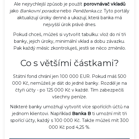
Ale nejrychlejší způsob je použít
porovnávač vkladů
jako
Bankovní poradce
nebo
Peněženka.cz
. Tyto portály
aktualizují úroky denně a ukazují, která banka má
nejvyšší úrok právě dnes.
Pokud chceš, můžeš si vytvořit tabulku: vlož do ní tři
banky, jejich úroky, minimální vklad a dobu závazku.
Pak každý měsíc zkontroluješ, jestli se něco změnilo.
Co s většími částkami?
Státní fond chrání jen 100 000 EUR. Pokud máš 500
000 Kč, nemůžeš je dát do jedné banky. Rozděl je na
čtyři účty - po 125 000 Kč v každé. Tím zabezpečíš
všechny peníze.
Některé banky umožňují vytvořit více spořících účtů na
jednom klientovi. Například
Banka B
ti umožní mít tři
spořící účty, každý s 100 000 Kč. Takže můžeš mít 300
000 Kč pod 4,25 %.