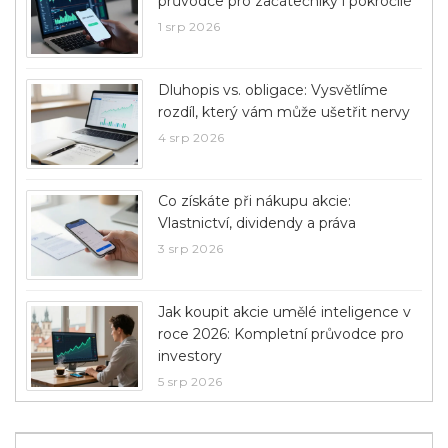
průvodce pro začátečníky i pokročilé
1 srp 2026
Dluhopis vs. obligace: Vysvětlíme
rozdíl, který vám může ušetřit nervy
4 srp 2026
Co získáte při nákupu akcie:
Vlastnictví, dividendy a práva
3 srp 2026
Jak koupit akcie umělé inteligence v
roce 2026: Kompletní průvodce pro
investory
5 srp 2026