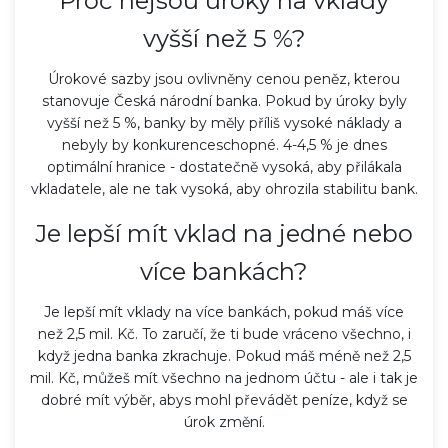
Proč nejsou úroky na vklady
vyšší než 5 %?
Úrokové sazby jsou ovlivněny cenou peněz, kterou
stanovuje Česká národní banka. Pokud by úroky byly
vyšší než 5 %, banky by měly příliš vysoké náklady a
nebyly by konkurenceschopné. 4-4,5 % je dnes
optimální hranice - dostatečně vysoká, aby přilákala
vkladatele, ale ne tak vysoká, aby ohrozila stabilitu bank.
Je lepší mít vklad na jedné nebo
více bankách?
Je lepší mít vklady na více bankách, pokud máš více
než 2,5 mil. Kč. To zaručí, že ti bude vráceno všechno, i
když jedna banka zkrachuje. Pokud máš méně než 2,5
mil. Kč, můžeš mít všechno na jednom účtu - ale i tak je
dobré mít výběr, abys mohl převádět peníze, když se
úrok změní.