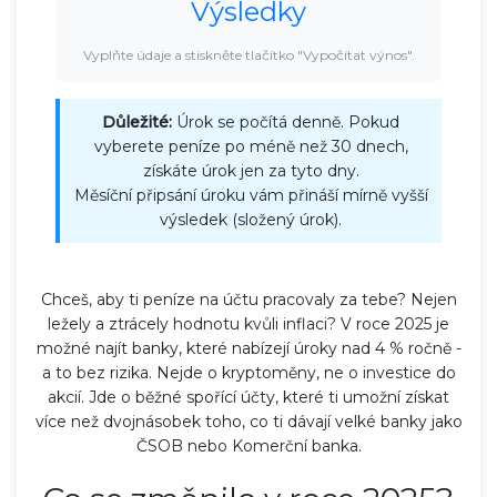
Výsledky
Vyplňte údaje a stiskněte tlačítko "Vypočítat výnos".
Důležité:
Úrok se počítá denně. Pokud
vyberete peníze po méně než 30 dnech,
získáte úrok jen za tyto dny.
Měsíční připsání úroku vám přináší mírně vyšší
výsledek (složený úrok).
Chceš, aby ti peníze na účtu pracovaly za tebe? Nejen
ležely a ztrácely hodnotu kvůli inflaci? V roce 2025 je
možné najít banky, které nabízejí úroky nad 4 % ročně -
a to bez rizika. Nejde o kryptoměny, ne o investice do
akcií. Jde o běžné spořící účty, které ti umožní získat
více než dvojnásobek toho, co ti dávají velké banky jako
ČSOB nebo Komerční banka.