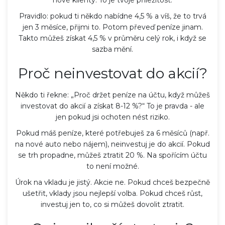
nové klienty. To je tvoje příležitost.
Pravidlo: pokud ti někdo nabídne 4,5 % a víš, že to trvá
jen 3 měsíce, přijmi to. Potom převeď peníze jinam.
Takto můžeš získat 4,5 % v průměru celý rok, i když se
sazba mění.
Proč neinvestovat do akcií?
Někdo ti řekne: „Proč držet peníze na účtu, když můžeš
investovat do akcií a získat 8-12 %?“ To je pravda - ale
jen pokud jsi ochoten nést riziko.
Pokud máš peníze, které potřebuješ za 6 měsíců (např.
na nové auto nebo nájem), neinvestuj je do akcií. Pokud
se trh propadne, můžeš ztratit 20 %. Na spořícím účtu
to není možné.
Úrok na vkladu je jistý. Akcie ne. Pokud chceš bezpečně
ušetřit, vklady jsou nejlepší volba. Pokud chceš růst,
investuj jen to, co si můžeš dovolit ztratit.