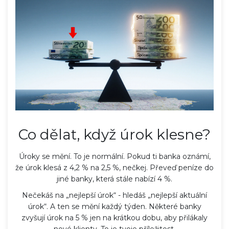
Co dělat, když úrok klesne?
Úroky se mění. To je normální. Pokud ti banka oznámí,
že úrok klesá z 4,2 % na 2,5 %, nečkej. Převeď peníze do
jiné banky, která stále nabízí 4 %.
Nečekáš na „nejlepší úrok“ - hledáš „nejlepší aktuální
úrok“. A ten se mění každý týden. Některé banky
zvyšují úrok na 5 % jen na krátkou dobu, aby přilákaly