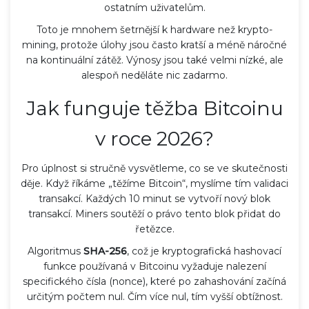
ostatním uživatelům.
Toto je mnohem šetrnější k hardware než krypto-
mining, protože úlohy jsou často kratší a méně náročné
na kontinuální zátěž. Výnosy jsou také velmi nízké, ale
alespoň neděláte nic zadarmo.
Jak funguje těžba Bitcoinu
v roce 2026?
Pro úplnost si stručně vysvětleme, co se ve skutečnosti
děje. Když říkáme „těžíme Bitcoin“, myslíme tím validaci
transakcí. Každých 10 minut se vytvoří nový blok
transakcí. Miners soutěží o právo tento blok přidat do
řetězce.
Algoritmus
SHA-256
, což je
kryptografická hashovací
funkce používaná v Bitcoinu
vyžaduje nalezení
specifického čísla (nonce), které po zahashování začíná
určitým počtem nul. Čím více nul, tím vyšší obtížnost.