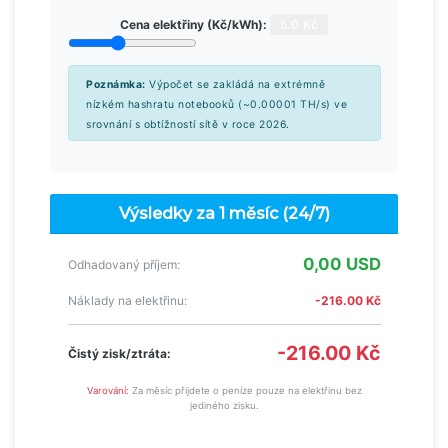
Cena elektřiny (Kč/kWh):
5.0 Kč
Poznámka:
Výpočet se zakládá na extrémně
nízkém hashratu notebooků (~0.00001 TH/s) ve
srovnání s obtížností sítě v roce 2026.
Výsledky za 1 měsíc (24/7)
0,00 USD
Odhadovaný příjem:
Náklady na elektřinu:
-216.00 Kč
-216.00 Kč
Čistý zisk/ztráta:
Varování:
Za měsíc přijdete o peníze pouze na elektřinu bez
jediného zisku.