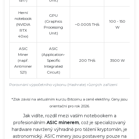
i5/i7)
Unit)
Herní
GPU
notebook
(Graphics
100 - 150
(NVIDIA
~0.0005 TH/s
Processing
W
RTX
(z
Unit)
40xx)
ASIC
ASIC
Miner
(Application-
~1
(např.
Specific
200 TH/s
3500 W
Antminer
Integrated
S21)
Circuit)
Porovnání výpočetního výkonu (Hashrate) různých zařízení
*Zisk závisí na aktuálním kurzu Bitcoinu a ceně elektřiny. Ceny jsou
orientační pro rok 2026.
Jak vidíte, rozdíl mezi vaším notebookem a
profesionálním
ASIC minerem
, což je
specializovaný
hardware navržený výhradně pro těžení kryptoměn
, je
astronomický. ASIC minery jsou postaveny pouze na