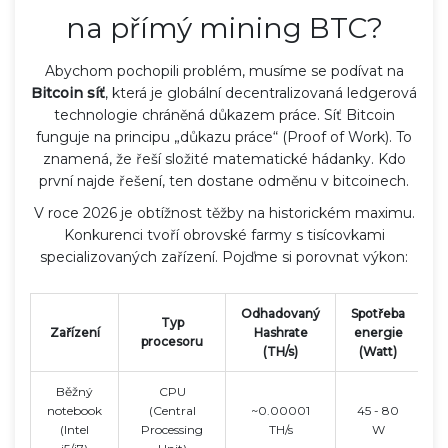
na přímý mining BTC?
Abychom pochopili problém, musíme se podívat na
Bitcoin síť
, která je
globální decentralizovaná ledgerová
technologie chráněná důkazem práce
. Síť Bitcoin
funguje na principu „důkazu práce“ (Proof of Work). To
znamená, že řeší složité matematické hádanky. Kdo
první najde řešení, ten dostane odměnu v bitcoinech.
V roce 2026 je obtížnost těžby na historickém maximu.
Konkurenci tvoří obrovské farmy s tisícovkami
specializovaných zařízení. Pojďme si porovnat výkon:
Odhadovaný
Spotřeba
Z
Typ
Zařízení
Hashrate
energie
m
procesoru
(TH/s)
(Watt)
(
Běžný
CPU
notebook
(Central
~0.00001
45 - 80
(Intel
Processing
TH/s
W
(z