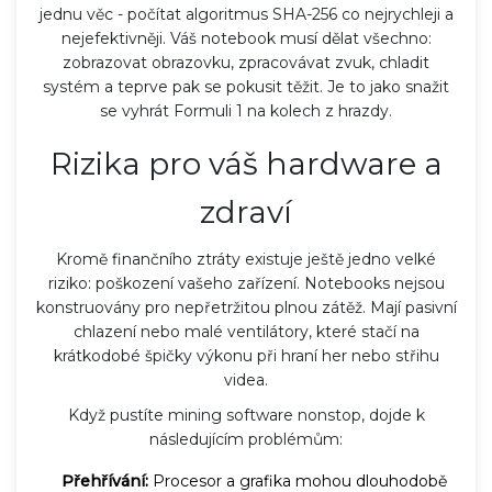
jednu věc - počítat algoritmus SHA-256 co nejrychleji a
nejefektivněji. Váš notebook musí dělat všechno:
zobrazovat obrazovku, zpracovávat zvuk, chladit
systém a teprve pak se pokusit těžit. Je to jako snažit
se vyhrát Formuli 1 na kolech z hrazdy.
Rizika pro váš hardware a
zdraví
Kromě finančního ztráty existuje ještě jedno velké
riziko: poškození vašeho zařízení. Notebooks nejsou
konstruovány pro nepřetržitou plnou zátěž. Mají pasivní
chlazení nebo malé ventilátory, které stačí na
krátkodobé špičky výkonu při hraní her nebo střihu
videa.
Když pustíte mining software nonstop, dojde k
následujícím problémům:
Přehřívání:
Procesor a grafika mohou dlouhodobě