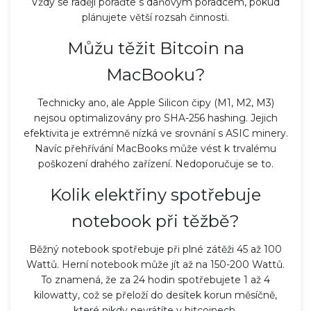
Vždy se raději poraďte s daňovým poradcem, pokud
plánujete větší rozsah činnosti.
Můžu těžit Bitcoin na
MacBooku?
Technicky ano, ale Apple Silicon čipy (M1, M2, M3)
nejsou optimalizovány pro SHA-256 hashing. Jejich
efektivita je extrémně nízká ve srovnání s ASIC minery.
Navíc přehřívání MacBooks může vést k trvalému
poškození drahého zařízení. Nedoporučuje se to.
Kolik elektřiny spotřebuje
notebook při těžbě?
Běžný notebook spotřebuje při plné zátěži 45 až 100
Wattů. Herní notebook může jít až na 150-200 Wattů.
To znamená, že za 24 hodin spotřebujete 1 až 4
kilowatty, což se přeloží do desítek korun měsíčně,
které nikdy nevrátíte v bitcoinech.