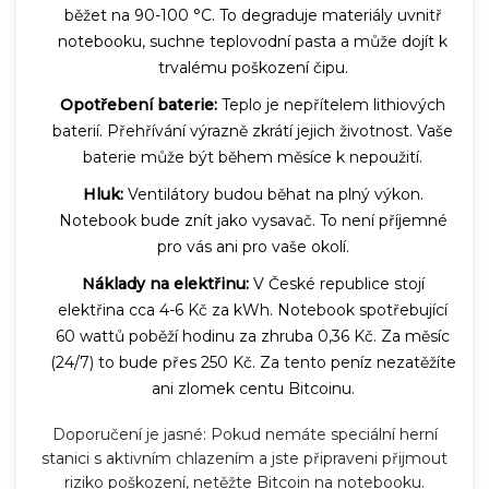
běžet na 90-100 °C. To degraduje materiály uvnitř
notebooku, suchne teplovodní pasta a může dojít k
trvalému poškození čipu.
Opotřebení baterie:
Teplo je nepřítelem lithiových
baterií. Přehřívání výrazně zkrátí jejich životnost. Vaše
baterie může být během měsíce k nepoužití.
Hluk:
Ventilátory budou běhat na plný výkon.
Notebook bude znít jako vysavač. To není příjemné
pro vás ani pro vaše okolí.
Náklady na elektřinu:
V České republice stojí
elektřina cca 4-6 Kč za kWh. Notebook spotřebující
60 wattů poběží hodinu za zhruba 0,36 Kč. Za měsíc
(24/7) to bude přes 250 Kč. Za tento peníz nezatěžíte
ani zlomek centu Bitcoinu.
Doporučení je jasné: Pokud nemáte speciální herní
stanici s aktivním chlazením a jste připraveni přijmout
riziko poškození, netěžte Bitcoin na notebooku.