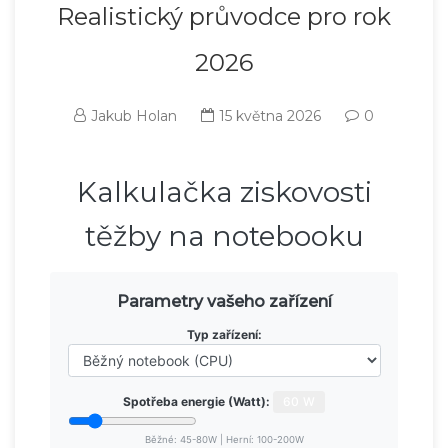
Realistický průvodce pro rok
2026
Jakub Holan
15 května 2026
0
Kalkulačka ziskovosti
těžby na notebooku
Parametry vašeho zařízení
Typ zařízení:
Spotřeba energie (Watt):
60 W
Běžné: 45-80W | Herní: 100-200W