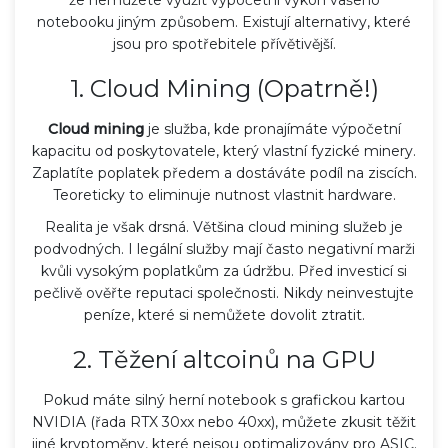
že nemůžete využít výpočetní výkon vašeho
notebooku jiným způsobem. Existují alternativy, které
jsou pro spotřebitele přívětivější.
1. Cloud Mining (Opatrně!)
Cloud mining
je
služba, kde pronajímáte výpočetní
kapacitu od poskytovatele, který vlastní fyzické minery
.
Zaplatíte poplatek předem a dostáváte podíl na ziscích.
Teoreticky to eliminuje nutnost vlastnit hardware.
Realita je však drsná. Většina cloud mining služeb je
podvodných. I legální služby mají často negativní marži
kvůli vysokým poplatkům za údržbu. Před investicí si
pečlivě ověřte reputaci společnosti. Nikdy neinvestujte
peníze, které si nemůžete dovolit ztratit.
2. Těžení altcoinů na GPU
Pokud máte silný herní notebook s grafickou kartou
NVIDIA (řada RTX 30xx nebo 40xx), můžete zkusit těžit
jiné kryptoměny, které nejsou optimalizovány pro ASIC.