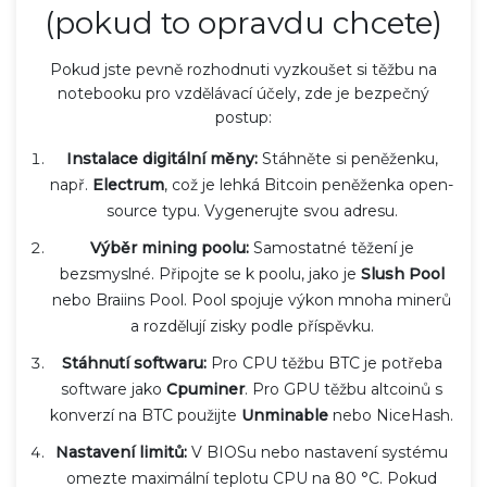
(pokud to opravdu chcete)
Pokud jste pevně rozhodnuti vyzkoušet si těžbu na
notebooku pro vzdělávací účely, zde je bezpečný
postup:
Instalace digitální měny:
Stáhněte si peněženku,
např.
Electrum
, což je
lehká Bitcoin peněženka open-
source typu
. Vygenerujte svou adresu.
Výběr mining poolu:
Samostatné těžení je
bezsmyslné. Připojte se k poolu, jako je
Slush Pool
nebo
Braiins Pool
. Pool spojuje výkon mnoha minerů
a rozdělují zisky podle příspěvku.
Stáhnutí softwaru:
Pro CPU těžbu BTC je potřeba
software jako
Cpuminer
. Pro GPU těžbu altcoinů s
konverzí na BTC použijte
Unminable
nebo
NiceHash
.
Nastavení limitů:
V BIOSu nebo nastavení systému
omezte maximální teplotu CPU na 80 °C. Pokud