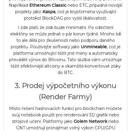
Například
Ethereum Classic
nebo
ETC
, případně novější
projekty jako
Kaspa
, což je
kryptoměna využívající
protokol BlockDAG pro vyšší škálovatost
.
I zde platí, že zisk bude minimální. Po odečtení
elektřiny se může jednat o pár korun týdně. Mnoho lidí
to ale dělá pro zkušenosti nebo podporu daného
projektu. Používejte softwary jako
Unmineable
, což je
platforma umožňující těžit jiné měny a automaticky
převádět výnos do Bitcoinu
. Tato služba vám umožňuje
těžit efektivnější altcoiny a okamžitě konvertovat zisky
do BTC.
3. Prodej výpočetního výkonu
(Render Farmy)
Místo řešení hashovacích funkcí pro blockchain můžete
svůj notebook použít pro renderování 3D grafik nebo
strojové učení. Platformy jako
Golem Network
nebo
GNT
umožňují pronajímat volný výkon CPU/GPU