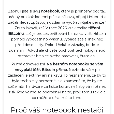
Zapnuli jste si svůj
notebook
, který je
přenosný počítač
určený pro každodenní práci a zábavu
, připojili internet a
začali hledat způsob, jak zdarma vydělat nějaké peníze?
Zní to lákavě, že? V roce 2026 však realita
těžení
Bitcoinu
, což je
proces ověřování transakcí v síti Bitcoin
pomocí výpočetního výkonu
, vypadá zcela jinak než
před deseti lety. Pokud čekáte zázraky, budete
zklamáni. Pokud ale chcete pochopit technologii nebo
otestovat hranice svého hardwaru, čtěte dál.
Přímá odpověď zní:
Na běžném notebooku se vám
nevyplatí těžit Bitcoin přímo.
Nezbude vám po
zaplacení elektřiny ani na kávu. To neznamená, že by to
bylo technicky nemožné, ale znamená to, že byste
spíše ničili hardware za tisíce korun, než aby vám přinesl
zisk. Podívejme se podrobněji na to, proč tomu tak je a
co můžete dělat místo toho.
Proč váš notebook nestačí