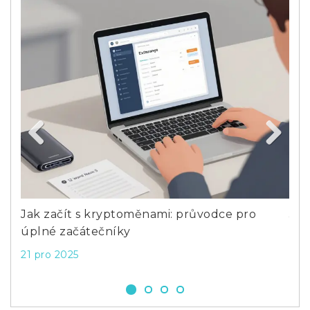
Previous
Next
okem
Jak začít s kryptoměnami: průvodce pro
Jak
úplné začátečníky
inv
21 pro 2025
4 ú