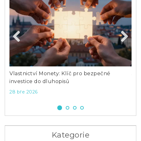
Previous
Next
Vlastnictví Monety: Klíč pro bezpečné
Jak
investice do dluhopisů
dlu
28 bře 2026
18 
Kategorie