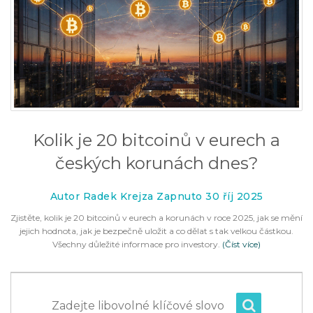
Kolik je 20 bitcoinů v eurech a
českých korunách dnes?
Autor Radek Krejza Zapnuto 30 říj 2025
Zjistěte, kolik je 20 bitcoinů v eurech a korunách v roce 2025, jak se mění
jejich hodnota, jak je bezpečně uložit a co dělat s tak velkou částkou.
Všechny důležité informace pro investory.
(Číst více)
Zadejte libovolné klíčové slovo