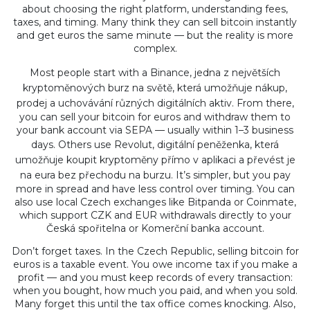
about choosing the right platform, understanding fees,
taxes, and timing. Many think they can sell bitcoin instantly
and get euros the same minute — but the reality is more
complex.
Most people start with a
Binance
,
jedna z největších
kryptoměnových burz na světě, která umožňuje nákup,
prodej a uchovávání různých digitálních aktiv
.
From there,
you can sell your bitcoin for euros and withdraw them to
your bank account via SEPA — usually within 1–3 business
days. Others use
Revolut
,
digitální peněženka, která
umožňuje koupit kryptoměny přímo v aplikaci a převést je
na eura bez přechodu na burzu
.
It’s simpler, but you pay
more in spread and have less control over timing. You can
also use local Czech exchanges like Bitpanda or Coinmate,
which support CZK and EUR withdrawals directly to your
Česká spořitelna or Komerční banka account.
Don’t forget taxes. In the Czech Republic, selling bitcoin for
euros is a taxable event. You owe income tax if you make a
profit — and you must keep records of every transaction:
when you bought, how much you paid, and when you sold.
Many forget this until the tax office comes knocking. Also,