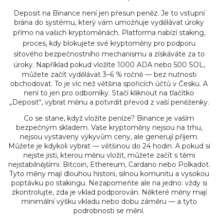
Deposit na Binance není jen přesun peněz. Je to vstupní
brána do systému, který vám umožňuje vydělávat úroky
přímo na vašich kryptoměnách. Platforma nabízí
staking
,
proces, kdy blokujete své kryptoměny pro podporu
síťového bezpečnostního mechanismu a získáváte za to
úroky
. Například pokud vložíte 1000 ADA nebo 500 SOL,
můžete začít vydělávat 3–6 % ročně — bez nutnosti
obchodovat. To je víc než většina spořicích účtů v Česku. A
není to jen pro odborníky. Stačí kliknout na tlačítko
„Deposit“, vybrat měnu a potvrdit převod z vaší peněženky.
Co se stane, když vložíte peníze? Binance je vaším
bezpečným skladem. Vaše kryptoměny nejsou na trhu,
nejsou vystaveny výkyvům ceny, ale generují příjem.
Můžete je kdykoli vybrat — většinou do 24 hodin. A pokud si
nejste jisti, kterou měnu vložit, můžete začít s těmi
nejstabilnějšími: Bitcoin, Ethereum, Cardano nebo Polkadot.
Tyto měny mají dlouhou historii, silnou komunitu a vysokou
poptávku po stakingu. Nezapomeňte ale na jedno: vždy si
zkontrolujte, zda je vklad podporován. Některé měny mají
minimální výšku vkladu nebo dobu záměru — a tyto
podrobnosti se mění.