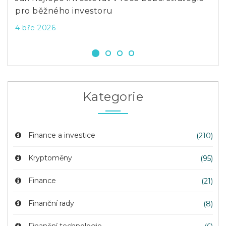
pro běžného investoru
dal
4 bře 2026
9 li
Kategorie
Finance a investice
(210)
Kryptoměny
(95)
Finance
(21)
Finanční rady
(8)