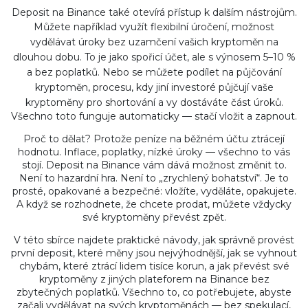
Deposit na Binance také otevírá přístup k dalším nástrojům.
Můžete například využít
flexibilní úročení
,
možnost
vydělávat úroky bez uzamčení vašich kryptoměn na
dlouhou dobu
. To je jako spořicí účet, ale s výnosem 5–10 %
a bez poplatků. Nebo se můžete podílet na
půjčování
kryptoměn
,
procesu, kdy jiní investoré půjčují vaše
kryptoměny pro shortování a vy dostáváte část úroků
.
Všechno toto funguje automaticky — stačí vložit a zapnout.
Proč to dělat? Protože peníze na běžném účtu ztrácejí
hodnotu. Inflace, poplatky, nízké úroky — všechno to vás
stojí. Deposit na Binance vám dává možnost změnit to.
Není to hazardní hra. Není to „zrychlený bohatství“. Je to
prosté, opakované a bezpečné: vložíte, vyděláte, opakujete.
A když se rozhodnete, že chcete prodat, můžete vždycky
své kryptoměny převést zpět.
V této sbírce najdete praktické návody, jak správně provést
první deposit, které měny jsou nejvýhodnější, jak se vyhnout
chybám, které ztrácí lidem tisíce korun, a jak převést své
kryptoměny z jiných plateforem na Binance bez
zbytečných poplatků. Všechno to, co potřebujete, abyste
začali vydělávat na svých kryptoměnách — bez spekulací,