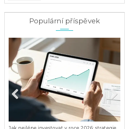
Populární příspěvek
Previous
Next
 pro
Jak nejlépe investovat v roce 2026: strategie
Co 