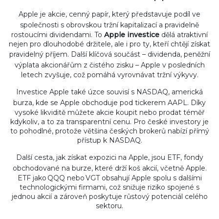
Apple je
akcie
,
cenný papír, který představuje podíl ve
společnosti
s obrovskou tržní kapitalizací a pravidelně
rostoucími dividendami. To
Apple investice
dělá atraktivní
nejen pro dlouhodobé držitele, ale i pro ty, kteří chtějí získat
pravidelný příjem. Další klíčová součást –
dividenda
,
peněžní
výplata akcionářům z čistého zisku
– Apple v posledních
letech zvyšuje, což pomáhá vyrovnávat tržní výkyvy.
Investice Apple také úzce souvisí s
NASDAQ
,
americká
burza, kde se Apple obchoduje pod tickerem AAPL
. Díky
vysoké likviditě můžete akcie koupit nebo prodat téměř
kdykoliv, a to za transparentní cenu. Pro české investory je
to pohodlné, protože většina českých brokerů nabízí přímý
přístup k NASDAQ.
Další cesta, jak získat expozici na Apple, jsou
ETF
,
fondy
obchodované na burze, které drží koš akcií, včetně Apple
.
ETF jako QQQ nebo VGT obsahují Apple spolu s dalšími
technologickými firmami, což snižuje riziko spojené s
jednou akcií a zároveň poskytuje růstový potenciál celého
sektoru.