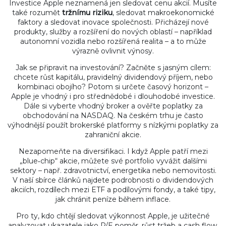
Investice Apple neznamená jen sledovat cenu akcií. Musíte
také rozumět
tržnímu riziku
, sledovat makroekonomické
faktory a sledovat inovace společnosti. Přicházejí nové
produkty, služby a rozšíření do nových oblastí – například
autonomní vozidla nebo rozšířená realita – a to může
výrazně ovlivnit výnosy.
Jak se připravit na investování? Začněte s jasným cílem:
chcete růst kapitálu, pravidelný dividendový příjem, nebo
kombinaci obojího? Potom si určete časový horizont –
Apple je vhodný i pro střednědobé i dlouhodobé investice.
Dále si vyberte vhodný broker a ověřte poplatky za
obchodování na NASDAQ. Na českém trhu je často
výhodnější použít brokerské platformy s nízkými poplatky za
zahraniční akcie.
Nezapomeňte na diversifikaci. I když Apple patří mezi
„blue‑chip“ akcie, můžete své portfolio vyvážit dalšími
sektory – např. zdravotnictví, energetika nebo nemovitosti.
V naší sbírce článků najdete podrobnosti o dividendových
akciích, rozdílech mezi ETF a podílovými fondy, a také tipy,
jak chránit peníze během inflace.
Pro ty, kdo chtějí sledovat výkonnost Apple, je užitečné
analyzovat ukazatele jako P/E poměr, růst tržeb a cash flow.