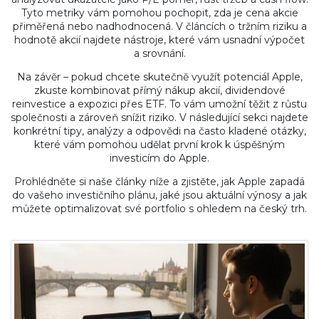
Tyto metriky vám pomohou pochopit, zda je cena akcie
přiměřená nebo nadhodnocená. V článcích o tržním riziku a
hodnotě akcií najdete nástroje, které vám usnadní výpočet
a srovnání.
Na závěr – pokud chcete skutečně využít potenciál Apple,
zkuste kombinovat přímý nákup akcií, dividendové
reinvestice a expozici přes ETF. To vám umožní těžit z růstu
společnosti a zároveň snížit riziko. V následující sekci najdete
konkrétní tipy, analýzy a odpovědi na často kladené otázky,
které vám pomohou udělat první krok k úspěšným
investicím do Apple.
Prohlédněte si naše články níže a zjistěte, jak Apple zapadá
do vašeho investičního plánu, jaké jsou aktuální výnosy a jak
můžete optimalizovat své portfolio s ohledem na český trh.