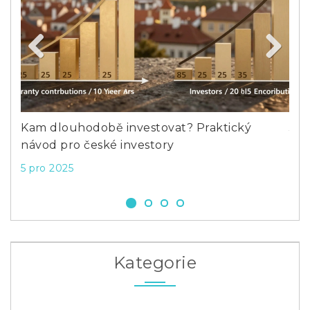
Previous
Next
e
Kam dlouhodobě investovat? Praktický
Jak
návod pro české investory
Kom
5 pro 2025
28 
Kategorie