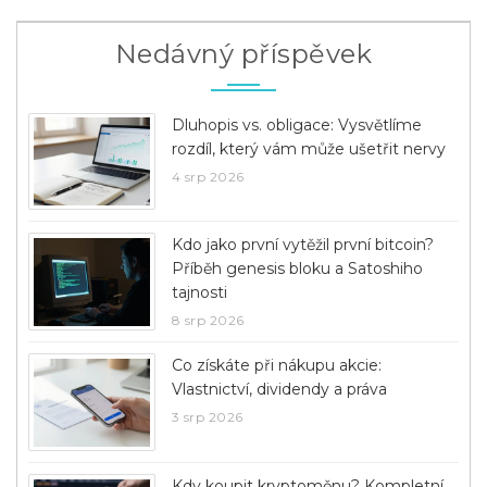
Nedávný příspěvek
Dluhopis vs. obligace: Vysvětlíme
rozdíl, který vám může ušetřit nervy
4 srp 2026
Kdo jako první vytěžil první bitcoin?
Příběh genesis bloku a Satoshiho
tajnosti
8 srp 2026
Co získáte při nákupu akcie:
Vlastnictví, dividendy a práva
3 srp 2026
Kdy koupit kryptoměnu? Kompletní