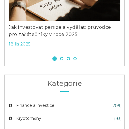
Previous
Next
du
Jak investovat peníze a vydělat: průvodce
Jak
pro začátečníky v roce 2025
pro
18 lis 2025
6 č
Kategorie
Finance a investice
(209)
Kryptoměny
(93)