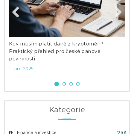
Previous
Next
Kdy musím platit daně z kryptoměn?
Kol
Praktický přehled pro české daňové
vyp
povinnosti
3 ú
11 pro 2025
Kategorie
Finance a investice
(210)