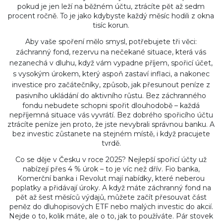
pokud je jen leží na běžném účtu, ztrácíte pět až sedm
procent ročně. To je jako kdybyste každý měsíc hodili z okna
tisíc korun.
Aby vaše spoření mělo smysl, potřebujete tři věci:
záchranný fond
,
rezervu na nečekané situace, která vás
nezanechá v dluhu, když vám vypadne příjem
,
spořicí účet
,
s vysokým úrokem, který aspoň zastaví inflaci
, a nakonec
investice pro začátečníky
,
způsob, jak přesunout peníze z
pasivního ukládání do aktivního růstu
. Bez záchranného
fondu nebudete schopni spořit dlouhodobě – každá
nepříjemná situace vás vyvrátí. Bez dobrého spořicího účtu
ztrácíte peníze jen proto, že jste nevybrali správnou banku. A
bez investic zůstanete na stejném místě, i když pracujete
tvrdě.
Co se děje v Česku v roce 2025? Nejlepší spořicí účty už
nabízejí přes 4 % úrok – to je víc než dřív. Fio banka,
Komerční banka i Revolut mají nabídky, které neberou
poplatky a přidávají úroky. A když máte záchranný fond na
pět až šest měsíců výdajů, můžete začít přesouvat část
peněz do dluhopisových ETF nebo malých investic do akcií.
Nejde o to, kolik máte, ale o to, jak to používáte. Pár stovek