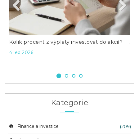
Previous
Next
Kolik procent z výplaty investovat do akcií?
Jak
pří
4 led 2026
25 l
Kategorie
Finance a investice
(209)