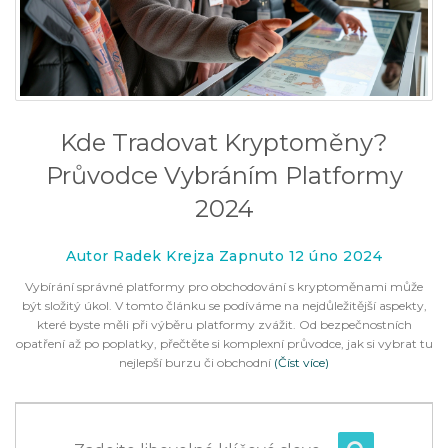
Kde Tradovat Kryptoměny?
Průvodce Vybráním Platformy
2024
Autor Radek Krejza Zapnuto 12 úno 2024
Vybírání správné platformy pro obchodování s kryptoměnami může
být složitý úkol. V tomto článku se podíváme na nejdůležitější aspekty,
které byste měli při výběru platformy zvážit. Od bezpečnostních
opatření až po poplatky, přečtěte si komplexní průvodce, jak si vybrat tu
nejlepší burzu či obchodní
(Číst více)