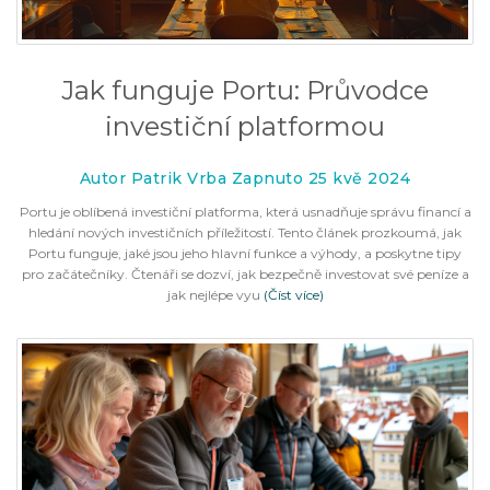
Jak funguje Portu: Průvodce
investiční platformou
Autor Patrik Vrba Zapnuto 25 kvě 2024
Portu je oblíbená investiční platforma, která usnadňuje správu financí a
hledání nových investičních příležitostí. Tento článek prozkoumá, jak
Portu funguje, jaké jsou jeho hlavní funkce a výhody, a poskytne tipy
pro začátečníky. Čtenáři se dozví, jak bezpečně investovat své peníze a
jak nejlépe vyu
(Číst více)