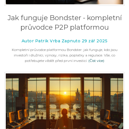
Jak funguje Bondster - kompletní
průvodce P2P platformou
Autor Patrik Vrba Zapnuto 29 zář 2025
Kompletní průvodce platformou Bondster: jak funguje, kdo jsou
investoři i dlužníci, výnosy, rizika, poplatky a regulace. Vše, co
potřebujete vědět před první investicí.
(Číst více)