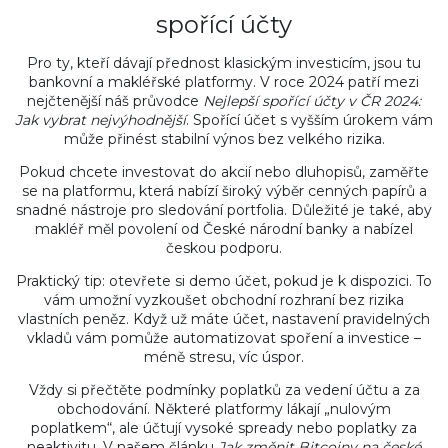
spořící účty
Pro ty, kteří dávají přednost klasickým investicím, jsou tu
bankovní a makléřské platformy. V roce 2024 patří mezi
nejčtenější náš průvodce
Nejlepší spořící účty v ČR 2024:
Jak vybrat nejvýhodnější
. Spořící účet s vyšším úrokem vám
může přinést stabilní výnos bez velkého rizika.
Pokud chcete investovat do akcií nebo dluhopisů, zaměřte
se na platformu, která nabízí široký výběr cenných papírů a
snadné nástroje pro sledování portfolia. Důležité je také, aby
makléř měl povolení od České národní banky a nabízel
českou podporu.
Praktický tip: otevřete si demo účet, pokud je k dispozici. To
vám umožní vyzkoušet obchodní rozhraní bez rizika
vlastních peněz. Když už máte účet, nastavení pravidelných
vkladů vám pomůže automatizovat spoření a investice –
méně stresu, víc úspor.
Vždy si přečtěte podmínky poplatků za vedení účtu a za
obchodování. Některé platformy lákají „nulovým
poplatkem“, ale účtují vysoké spready nebo poplatky za
neaktivitu. V našem článku
Jak změnit Bitcoiny na české