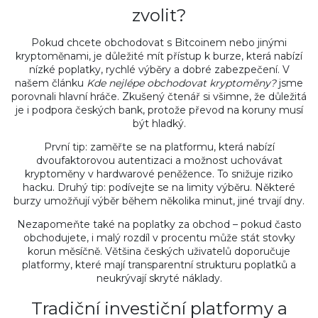
zvolit?
Pokud chcete obchodovat s Bitcoinem nebo jinými
kryptoměnami, je důležité mít přístup k burze, která nabízí
nízké poplatky, rychlé výběry a dobré zabezpečení. V
našem článku
Kde nejlépe obchodovat kryptoměny?
jsme
porovnali hlavní hráče. Zkušený čtenář si všimne, že důležitá
je i podpora českých bank, protože převod na koruny musí
být hladký.
První tip: zaměřte se na platformu, která nabízí
dvoufaktorovou autentizaci a možnost uchovávat
kryptoměny v hardwarové peněžence. To snižuje riziko
hacku. Druhý tip: podívejte se na limity výběru. Některé
burzy umožňují výběr během několika minut, jiné trvají dny.
Nezapomeňte také na poplatky za obchod – pokud často
obchodujete, i malý rozdíl v procentu může stát stovky
korun měsíčně. Většina českých uživatelů doporučuje
platformy, které mají transparentní strukturu poplatků a
neukrývají skryté náklady.
Tradiční investiční platformy a