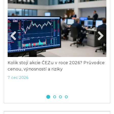
Previous
Next
e
Kolik stojí akcie ČEZu v roce 2026? Průvodce
Jak
cenou, výnosností a riziky
reá
po
7 čec 2026
16 