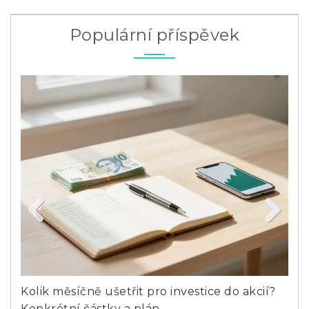
Populární příspěvek
Previous
Next
odce
Kolik měsíčně ušetřit pro investice do akcií?
Kol
Konkrétní částky a plán