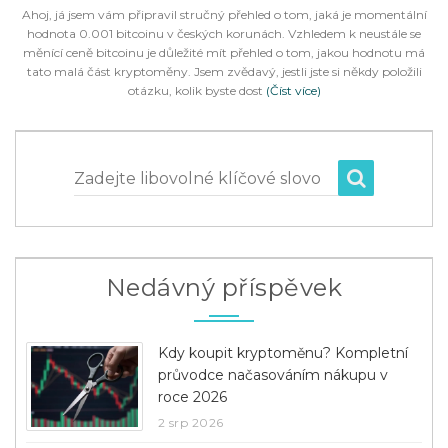
Ahoj, já jsem vám připravil stručný přehled o tom, jaká je momentální
hodnota 0.001 bitcoinu v českých korunách. Vzhledem k neustále se
měnící ceně bitcoinu je důležité mít přehled o tom, jakou hodnotu má
tato malá část kryptoměny. Jsem zvědavý, jestli jste si někdy položili
otázku, kolik byste dost
(Číst více)
Zadejte libovolné klíčové slovo
Nedávný příspěvek
Kdy koupit kryptoměnu? Kompletní
průvodce načasováním nákupu v
roce 2026
2 srp 2026