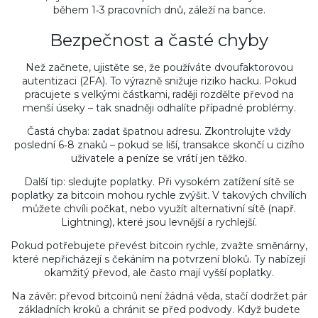
během 1‑3 pracovních dnů, záleží na bance.
Bezpečnost a časté chyby
Než začnete, ujistěte se, že používáte dvoufaktorovou
autentizaci (2FA). To výrazně snižuje riziko hacku. Pokud
pracujete s velkými částkami, raději rozdělte převod na
menší úseky – tak snadněji odhalíte případné problémy.
Častá chyba: zadat špatnou adresu. Zkontrolujte vždy
poslední 6‑8 znaků – pokud se liší, transakce skončí u cizího
uživatele a peníze se vrátí jen těžko.
Další tip: sledujte poplatky. Při vysokém zatížení sítě se
poplatky za bitcoin mohou rychle zvýšit. V takových chvílích
můžete chvíli počkat, nebo využít alternativní sítě (např.
Lightning), které jsou levnější a rychlejší.
Pokud potřebujete převést bitcoin rychle, zvažte směnárny,
které nepřicházejí s čekáním na potvrzení bloků. Ty nabízejí
okamžitý převod, ale často mají vyšší poplatky.
Na závěr: převod bitcoinů není žádná věda, stačí dodržet pár
základních kroků a chránit se před podvody. Když budete