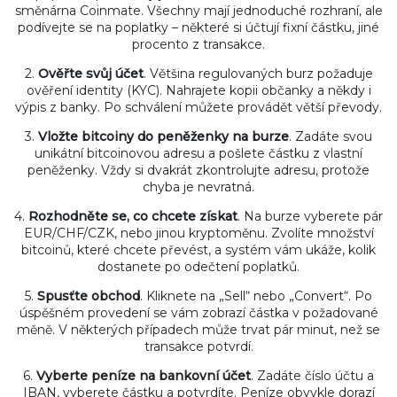
směnárna Coinmate. Všechny mají jednoduché rozhraní, ale
podívejte se na poplatky – některé si účtují fixní částku, jiné
procento z transakce.
2.
Ověřte svůj účet
. Většina regulovaných burz požaduje
ověření identity (KYC). Nahrajete kopii občanky a někdy i
výpis z banky. Po schválení můžete provádět větší převody.
3.
Vložte bitcoiny do peněženky na burze
. Zadáte svou
unikátní bitcoinovou adresu a pošlete částku z vlastní
peněženky. Vždy si dvakrát zkontrolujte adresu, protože
chyba je nevratná.
4.
Rozhodněte se, co chcete získat
. Na burze vyberete pár
EUR/CHF/CZK, nebo jinou kryptoměnu. Zvolíte množství
bitcoinů, které chcete převést, a systém vám ukáže, kolik
dostanete po odečtení poplatků.
5.
Spusťte obchod
. Kliknete na „Sell“ nebo „Convert“. Po
úspěšném provedení se vám zobrazí částka v požadované
měně. V některých případech může trvat pár minut, než se
transakce potvrdí.
6.
Vyberte peníze na bankovní účet
. Zadáte číslo účtu a
IBAN, vyberete částku a potvrdíte. Peníze obvykle dorazí