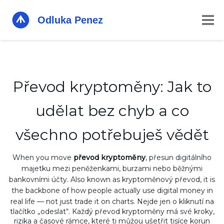
Převod kryptoměny: Jak to
udělat bez chyb a co
všechno potřebuješ vědět
When you move
převod kryptoměny
,
přesun digitálního
majetku mezi peněženkami, burzami nebo běžnými
bankovními účty
. Also known as
kryptoměnový převod
, it is
the backbone of how people actually use digital money in
real life — not just trade it on charts.
Nejde jen o kliknutí na
tlačítko „odeslat“. Každý převod kryptoměny má své kroky,
rizika a časové rámce, které ti můžou ušetřit tisíce korun