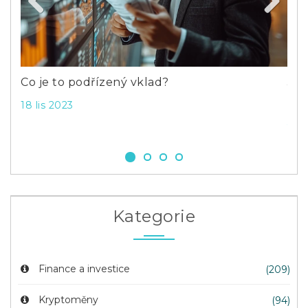
Previous
Next
Co je to podřízený vklad?
Jak
kr
18 lis 2023
31 l
Kategorie
Finance a investice
(209)
Kryptoměny
(94)