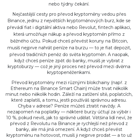
nebo týdny čekání.
Nejčastější cesty pro převod kryptoměny vedou přes
Binance
,
jednu z největších kryptoměnových burz, kde se
převádí fiat i digitální aktiva
nebo
Revolut
,
fintech aplikaci,
která umožňuje nákup a převod kryptoměn přímo z
běžného účtu
. Pokud chceš převést koruny na Bitcoin,
musíš nejprve nahrát peníze na burzu — to je
fiat depozit
,
převod tradičních peněz do světa kryptoměn
. A naopak,
když chceš peníze zpět do banky, musíš je vybrat z
kryptoburzy — což je jiný proces než převod mezi dvěma
kryptopeněženkami.
Převod kryptoměny mezi různými blokchainy (např. z
Ethereum na Binance Smart Chain) může trvat několik
minut nebo několik hodin. Záleží na zatížení sítě, poplatcích,
které zaplatíš, a tomu, jestli používáš správnou adresu.
Chyba v adrese? Peníze můžeš ztratit navždy. A
nezapomeň na poplatky — některé burzy účtují za výběr i
10 %, pokud nevíš, jak to správně udělat. Většina lidí neví, že
převod z Revolutu na Binance je rychlejší než převod z
banky, ale má jiná omezení. A když chceš převést
kryptoměnu na hotovost, musíš ji nejprve prodat — a to už