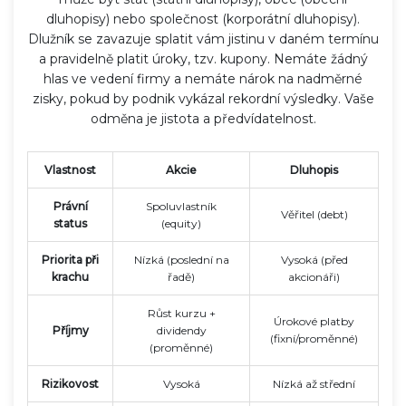
dluhopisy) nebo společnost (korporátní dluhopisy).
Dlužník se zavazuje splatit vám jistinu v daném termínu
a pravidelně platit úroky, tzv. kupony. Nemáte žádný
hlas ve vedení firmy a nemáte nárok na nadměrné
zisky, pokud by podnik vykázal rekordní výsledky. Vaše
odměna je jistota a předvídatelnost.
Vlastnost
Akcie
Dluhopis
Právní
Spoluvlastník
Věřitel (debt)
status
(equity)
Priorita při
Nízká (poslední na
Vysoká (před
krachu
řadě)
akcionáři)
Růst kurzu +
Úrokové platby
Příjmy
dividendy
(fixní/proměnné)
(proměnné)
Rizikovost
Vysoká
Nízká až střední