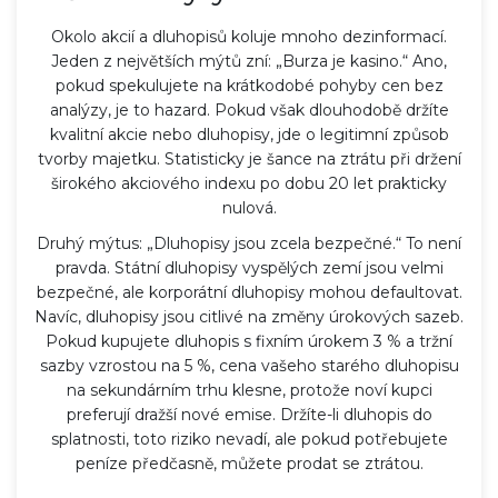
Okolo akcií a dluhopisů koluje mnoho dezinformací.
Jeden z největších mýtů zní: „Burza je kasino.“ Ano,
pokud spekulujete na krátkodobé pohyby cen bez
analýzy, je to hazard. Pokud však dlouhodobě držíte
kvalitní akcie nebo dluhopisy, jde o legitimní způsob
tvorby majetku. Statisticky je šance na ztrátu při držení
širokého akciového indexu po dobu 20 let prakticky
nulová.
Druhý mýtus: „Dluhopisy jsou zcela bezpečné.“ To není
pravda. Státní dluhopisy vyspělých zemí jsou velmi
bezpečné, ale korporátní dluhopisy mohou defaultovat.
Navíc, dluhopisy jsou citlivé na změny úrokových sazeb.
Pokud kupujete dluhopis s fixním úrokem 3 % a tržní
sazby vzrostou na 5 %, cena vašeho starého dluhopisu
na sekundárním trhu klesne, protože noví kupci
preferují dražší nové emise. Držíte-li dluhopis do
splatnosti, toto riziko nevadí, ale pokud potřebujete
peníze předčasně, můžete prodat se ztrátou.