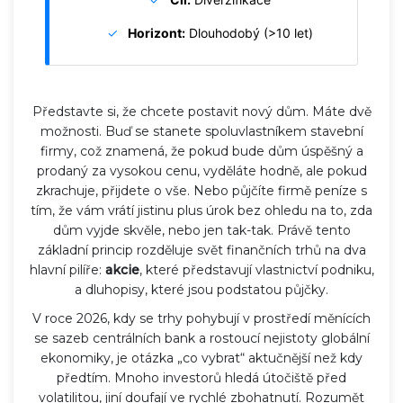
✓
Horizont:
Dlouhodobý (>10 let)
Představte si, že chcete postavit nový dům. Máte dvě
možnosti. Buď se stanete spoluvlastníkem stavební
firmy, což znamená, že pokud bude dům úspěšný a
prodaný za vysokou cenu, vyděláte hodně, ale pokud
zkrachuje, přijdete o vše. Nebo půjčíte firmě peníze s
tím, že vám vrátí jistinu plus úrok bez ohledu na to, zda
dům vyjde skvěle, nebo jen tak-tak. Právě tento
základní princip rozděluje svět finančních trhů na dva
hlavní pilíře:
akcie
, které představují vlastnictví podniku,
a
dluhopisy
, které jsou podstatou půjčky.
V roce 2026, kdy se trhy pohybují v prostředí měnících
se sazeb centrálních bank a rostoucí nejistoty globální
ekonomiky, je otázka „co vybrat“ aktučnější než kdy
předtím. Mnoho investorů hledá útočiště před
volatilitou, jiní doufají ve rychlé zbohatnutí. Rozumět