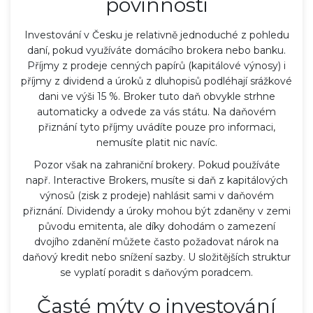
povinnosti
Investování v Česku je relativně jednoduché z pohledu
daní, pokud využíváte domácího brokera nebo banku.
Příjmy z prodeje cenných papírů (kapitálové výnosy) i
příjmy z dividend a úroků z dluhopisů podléhají srážkové
dani ve výši 15 %. Broker tuto daň obvykle strhne
automaticky a odvede za vás státu. Na daňovém
přiznání tyto příjmy uvádíte pouze pro informaci,
nemusíte platit nic navíc.
Pozor však na zahraniční brokery. Pokud používáte
např. Interactive Brokers, musíte si daň z kapitálových
výnosů (zisk z prodeje) nahlásit sami v daňovém
přiznání. Dividendy a úroky mohou být zdaněny v zemi
původu emitenta, ale díky dohodám o zamezení
dvojího zdanění můžete často požadovat nárok na
daňový kredit nebo snížení sazby. U složitějších struktur
se vyplatí poradit s daňovým poradcem.
Časté mýty o investování