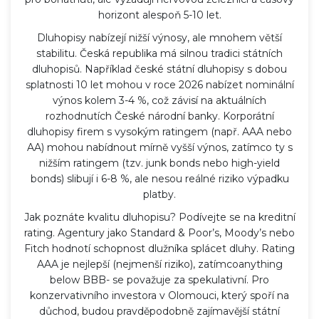
horizont alespoň 5-10 let.
Dluhopisy nabízejí nižší výnosy, ale mnohem větší
stabilitu. Česká republika má silnou tradici státních
dluhopisů. Například české státní dluhopisy s dobou
splatnosti 10 let mohou v roce 2026 nabízet nominální
výnos kolem 3-4 %, což závisí na aktuálních
rozhodnutích České národní banky. Korporátní
dluhopisy firem s vysokým ratingem (např. AAA nebo
AA) mohou nabídnout mírně vyšší výnos, zatímco ty s
nižším ratingem (tzv. junk bonds nebo high-yield
bonds) slibují i 6-8 %, ale nesou reálné riziko výpadku
platby.
Jak poznáte kvalitu dluhopisu? Podívejte se na kreditní
rating. Agentury jako Standard & Poor’s, Moody’s nebo
Fitch hodnotí schopnost dlužníka splácet dluhy. Rating
AAA je nejlepší (nejmenší riziko), zatímcoanything
below BBB- se považuje za spekulativní. Pro
konzervativního investora v Olomouci, který spoří na
důchod, budou pravděpodobně zajímavější státní