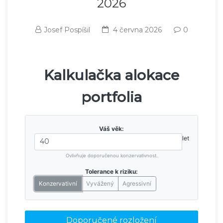
2026
Josef Pospíšil
4 června 2026
0
Kalkulačka alokace
portfolia
Váš věk:
let
Ovlivňuje doporučenou konzervativnost.
Tolerance k riziku:
Konzervativní
Vyvážený
Agressivní
Doporučené rozložení