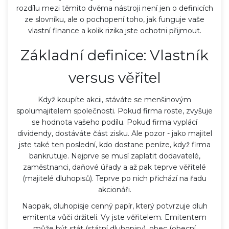
rozdílu mezi těmito dvěma nástroji není jen o definicích
ze slovníku, ale o pochopení toho, jak funguje vaše
vlastní finance a kolik rizika jste ochotni přijmout.
Základní definice: Vlastník
versus věřitel
Když koupíte
akcii
, stáváte se menšinovým
spolumajitelem společnosti.
Pokud firma roste, zvyšuje
se hodnota vašeho podílu. Pokud firma vyplácí
dividendy, dostáváte část zisku. Ale pozor - jako majitel
jste také ten poslední, kdo dostane peníze, když firma
bankrutuje. Nejprve se musí zaplatit dodavatelé,
zaměstnanci, daňové úřady a až pak teprve věřitelé
(majitelé dluhopisů). Teprve po nich přichází na řadu
akcionáři.
Naopak,
dluhopis
je cenný papír, který potvrzuje dluh
emitenta vůči držiteli.
Vy jste věřitelem. Emitentem
může být stát (státní dluhopisy), obec (obecní