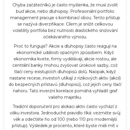
Chyba začátečníků je často myšlenka, že musí zvolit
buď akcie, nebo dluhopisy. Profesionální portfolio
management pracuje s kombinací obou. Tento přístup
se nazývá diverzifikace. Cílem je snížit celkovou
volatility portfolia bez nutnosti drastického snižování
očekávaného výnosu.
Proč to funguje? Akcie a dluhopisy často reagují na
ekonomické události opačným způsobem. Když
ekonomika kvete, firmy vydělávají, akcie rostou, ale
centrální banky mohou zvyšovat úrokové sazby, což
tlačí ceny existujících dluhopisů dolů. Naopak, když
nastane recese, investoři utíkají z rizikových aktiv (akcií)
do bezpečných přístavů (dluhopisů), což jejich ceny tlačí
nahoru. Tato inverzní korelace pomáhá vyhladit graf
vašeho majetku.
Tradiční doporučení pro alokaci aktiv často vychází z
věku investora. Jednoduché pravidlo říká: vezměte svůj
věk a odečtěte ho od 100 (nebo 110 pro modernější
přístup). Výsledek je procento, které byste měli mít v