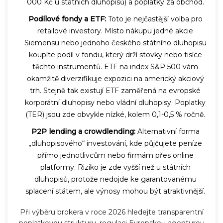
000 Kč u státních dluhopisů) a poplatky za obchod.
Podílové fondy a ETF:
Toto je nejčastější volba pro
retailové investory. Místo nákupu jedné akcie
Siemensu nebo jednoho českého státního dluhopisu
koupíte podíl v fondu, který drží stovky nebo tisíce
těchto instrumentů. ETF na index S&P 500 vám
okamžitě diverzifikuje expozici na americký akciový
trh. Stejně tak existují ETF zaměřená na evropské
korporátní dluhopisy nebo vládní dluhopisy. Poplatky
(TER) jsou zde obvykle nízké, kolem 0,1-0,5 % ročně.
P2P lending a crowdlending:
Alternativní forma
„dluhopisového“ investování, kde půjčujete peníze
přímo jednotlivcům nebo firmám přes online
platformy. Riziko je zde vyšší než u státních
dluhopisů, protože nedojde ke garantovanému
splacení státem, ale výnosy mohou být atraktivnější.
Při výběru brokera v roce 2026 hledejte transparentní
poplatkovou strukturu, regulaci Evropskou agenturou