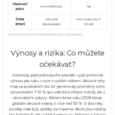
Hlasovací
Ano (většinou)
Ne
právo
Doba
Obvykle
Fixní maturity (1-
držení
dlouhodobá
30 let)
Srovnání klíčových charakteristik akcií a dluhopisů
Výnosy a rizika: Co můžete
očekávat?
Historicky platí jednoduché pravidlo: vyšší potenciál
výnosu jde ruku v ruce s vyšším rizikem. Akciové trhy
mají za posledních sto let generovaly průměrný roční
výnos kolem 7-10 % (po odečtení inflace méně), ale s
obrovskými výkyvy. Během krize roku 2008 klesly
globální akciové indexy o více než 50 %. O dva roky
později však byly zpátky na maxima. Akcie jsou nástroj
pro bohatnutí, ale vyžadují nervovou železnici a časový