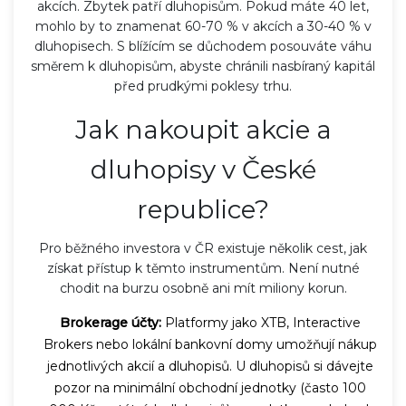
akcích. Zbytek patří dluhopisům. Pokud máte 40 let,
mohlo by to znamenat 60-70 % v akcích a 30-40 % v
dluhopisech. S blížícím se důchodem posouváte váhu
směrem k dluhopisům, abyste chránili nasbíraný kapitál
před prudkými poklesy trhu.
Jak nakoupit akcie a
dluhopisy v České
republice?
Pro běžného investora v ČR existuje několik cest, jak
získat přístup k těmto instrumentům. Není nutné
chodit na burzu osobně ani mít miliony korun.
Brokerage účty:
Platformy jako XTB, Interactive
Brokers nebo lokální bankovní domy umožňují nákup
jednotlivých akcií a dluhopisů. U dluhopisů si dávejte
pozor na minimální obchodní jednotky (často 100