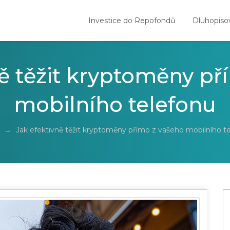
Investice do Repofondů
Dluhopiso
ně těžit kryptoměny př
mobilního telefonu
→
Jak efektivně těžit kryptoměny přímo z vašeho mobilního t