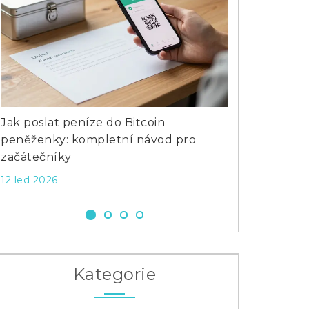
Jak poslat peníze do Bitcoin
Jak pravideln
peněženky: kompletní návod pro
Kompletní pr
začátečníky
28 dub 2026
12 led 2026
Kategorie