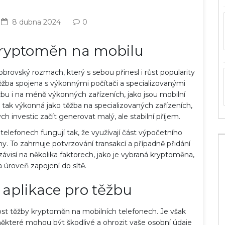
8 dubna 2024
0
kryptoměn na mobilu
rovský rozmach, který s sebou přinesl i růst popularity
 těžba spojena s výkonnými počítači a specializovanými
ěžbu i na méně výkonných zařízeních, jako jsou mobilní
 tak výkonná jako těžba na specializovaných zařízeních,
ch investic začít generovat malý, ale stabilní příjem.
elefonech fungují tak, že využívají část výpočetního
y. To zahrnuje potvrzování transakcí a případně přidání
visí na několika faktorech, jako je vybraná kryptoměna,
 úroveň zapojení do sítě.
aplikace pro těžbu
žnost těžby kryptoměn na mobilních telefonech. Je však
e některé mohou být škodlivé a ohrozit vaše osobní údaje