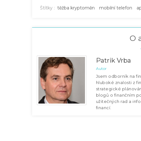
Štítky :
těžba kryptoměn
mobilní telefon
ap
O 
Patrik Vrba
Autor
Jsem odborník na fin
hluboké znalosti z f
strategické plánování
blogů o finančním p
užitečných rad a inf
financí.