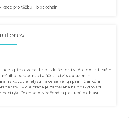
likace pro těžbu
blockchain
autorovi
ance s přes dvacetiletou zkušeností v této oblasti. Mám
inančního poradenství a účetnictví s důrazem na
 a rizikovou analýzu. Také se věnuji psaní článků a
oradenství. Moje práce je zaměřena na poskytování
ormací týkajících se osvědčených postupů v oblasti