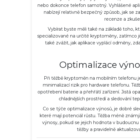
nebo dokonce telefon samotný. Vyhlášené aplik
nabízejí relativně bezpečný způsob, jak se za
recenze a zkušen
Vybírat byste měli také na základě toho, k
specializované na určité kryptoměny, zatímco j
také zvážit, jak aplikace vyplácí odměny, z
Optimalizace výno
Při těžbě kryptoměn na mobilním telefonu j
minimalizací rizik pro hardware telefonu. T
opotřebení baterie a přehřátí zařízení. Jistá opa
chladnějších prostředí a sledování tep
Co se týče optimalizace výnosů, je dobré sle
které mají potenciál růstu. Těžba méně znám
výnosy, pokud se jejich hodnota v budoucnu z
těžby a pravidelně aktualizova