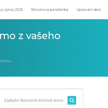
vý výnos 2025
Bitcoinová peněženka
Upisování akcií
ímo z vašeho
elefonu
Zadejte libovolné klíčové slovo