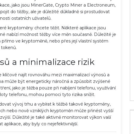
ace, jako jsou MinerGate, Crypto Miner a Electroneum,
pojit do těžby, ale je důležité důkladně si prostudovat
osti ostatních uživatelů.
teré kryptoměny chcete těžit. Některé aplikace jsou
iné nabízí možnost těžby více měn současně. Důležité je
da přímo ve kryptoměně, nebo přes její vlastní systém
tokenů.
Jak efektivně investovat do státních
sů a minimalizace rizik
dluhopisů a získat zisk
18 pro 2023
e klíčové najít rovnováhu mezi maximalizací výnosů a
ěžba může být energeticky náročná a způsobit zvýšené
tření, jako je těžba pouze při nabíjení telefonu, využívání
loty telefonu, mohou pomoci tyto rizika snížit.
dovat vývoj trhu a vybírat k těžbě takové kryptoměny,
ých nebo nově vzniklých kryptoměn může přinést vyšší
výší. Důležité je také aktivně monitorovat výkon vaší
t aplikace, aby byly co nejefektivnější.