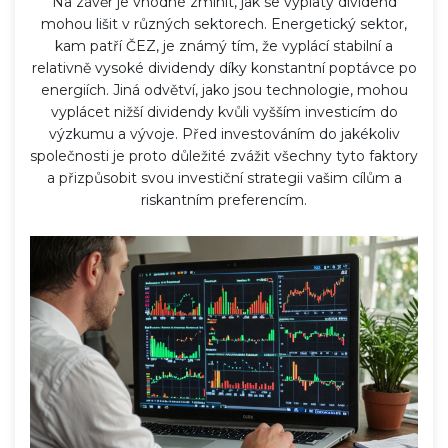
Na závěr je vhodné zmínit, jak se výplaty dividend
mohou lišit v různých sektorech. Energetický sektor,
kam patří ČEZ, je známý tím, že vyplácí stabilní a
relativně vysoké dividendy díky konstantní poptávce po
energiích. Jiná odvětví, jako jsou technologie, mohou
vyplácet nižší dividendy kvůli vyšším investicím do
výzkumu a vývoje. Před investováním do jakékoliv
společnosti je proto důležité zvážit všechny tyto faktory
a přizpůsobit svou investiční strategii vašim cílům a
riskantním preferencím.