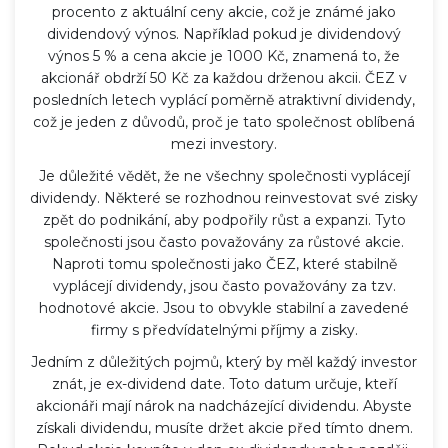
procento z aktuální ceny akcie, což je známé jako
dividendový výnos. Například pokud je dividendový
výnos 5 % a cena akcie je 1000 Kč, znamená to, že
akcionář obdrží 50 Kč za každou drženou akcii. ČEZ v
posledních letech vyplácí poměrně atraktivní dividendy,
což je jeden z důvodů, proč je tato společnost oblíbená
mezi investory.
Je důležité vědět, že ne všechny společnosti vyplácejí
dividendy. Některé se rozhodnou reinvestovat své zisky
zpět do podnikání, aby podpořily růst a expanzi. Tyto
společnosti jsou často považovány za růstové akcie.
Naproti tomu společnosti jako ČEZ, které stabilně
vyplácejí dividendy, jsou často považovány za tzv.
hodnotové akcie. Jsou to obvykle stabilní a zavedené
firmy s předvídatelnými příjmy a zisky.
Jedním z důležitých pojmů, který by měl každý investor
znát, je ex-dividend date. Toto datum určuje, kteří
akcionáři mají nárok na nadcházející dividendu. Abyste
získali dividendu, musíte držet akcie před tímto dnem.