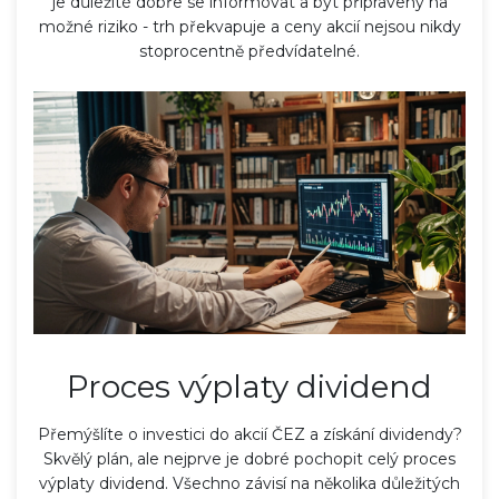
je důležité dobře se informovat a být připravený na
možné riziko - trh překvapuje a ceny akcií nejsou nikdy
stoprocentně předvídatelné.
Proces výplaty dividend
Přemýšlíte o investici do akcií ČEZ a získání dividendy?
Skvělý plán, ale nejprve je dobré pochopit celý proces
výplaty dividend. Všechno závisí na několika důležitých