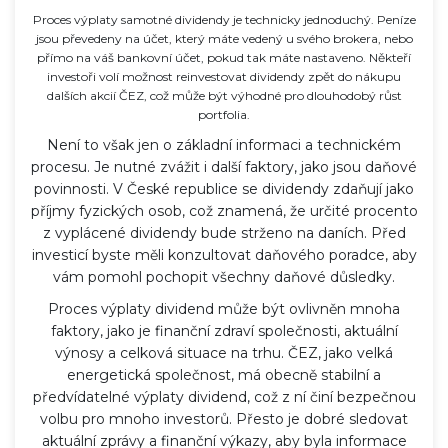
Proces výplaty samotné dividendy je technicky jednoduchý. Peníze
jsou převedeny na účet, který máte vedený u svého brokera, nebo
přímo na váš bankovní účet, pokud tak máte nastaveno. Někteří
investoři volí možnost reinvestovat dividendy zpět do nákupu
dalších akcií ČEZ, což může být výhodné pro dlouhodobý růst
portfolia.
Není to však jen o základní informaci a technickém
procesu. Je nutné zvážit i další faktory, jako jsou daňové
povinnosti. V České republice se dividendy zdaňují jako
příjmy fyzických osob, což znamená, že určité procento
z vyplácené dividendy bude strženo na daních. Před
investicí byste měli konzultovat daňového poradce, aby
vám pomohl pochopit všechny daňové důsledky.
Proces výplaty dividend může být ovlivněn mnoha
faktory, jako je finanční zdraví společnosti, aktuální
výnosy a celková situace na trhu. ČEZ, jako velká
energetická společnost, má obecně stabilní a
předvídatelné výplaty dividend, což z ní činí bezpečnou
volbu pro mnoho investorů. Přesto je dobré sledovat
aktuální zprávy a finanční výkazy, aby byla informace