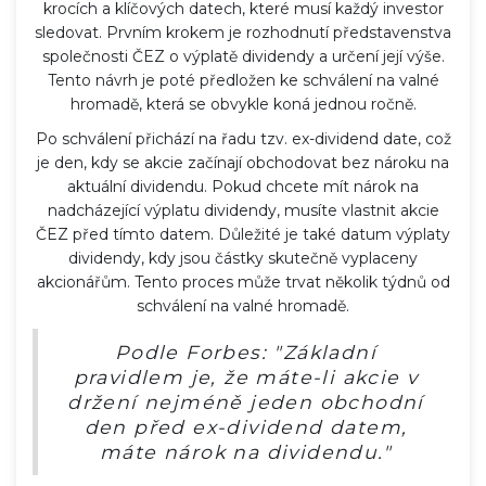
krocích a klíčových datech, které musí každý investor
sledovat. Prvním krokem je rozhodnutí představenstva
společnosti ČEZ o výplatě dividendy a určení její výše.
Tento návrh je poté předložen ke schválení na valné
hromadě, která se obvykle koná jednou ročně.
Po schválení přichází na řadu tzv. ex-dividend date, což
je den, kdy se akcie začínají obchodovat bez nároku na
aktuální dividendu. Pokud chcete mít nárok na
nadcházející výplatu dividendy, musíte vlastnit akcie
ČEZ před tímto datem. Důležité je také datum výplaty
dividendy, kdy jsou částky skutečně vyplaceny
akcionářům. Tento proces může trvat několik týdnů od
schválení na valné hromadě.
Podle Forbes: "Základní
pravidlem je, že máte-li akcie v
držení nejméně jeden obchodní
den před ex-dividend datem,
máte nárok na dividendu."