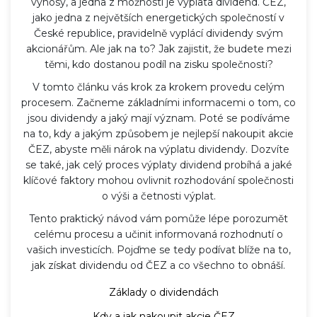
výnosy, a jedna z možností je výplata dividend. ČEZ,
jako jedna z největších energetických společností v
České republice, pravidelně vyplácí dividendy svým
akcionářům. Ale jak na to? Jak zajistit, že budete mezi
těmi, kdo dostanou podíl na zisku společnosti?
V tomto článku vás krok za krokem provedu celým
procesem. Začneme základními informacemi o tom, co
jsou dividendy a jaký mají význam. Poté se podíváme
na to, kdy a jakým způsobem je nejlepší nakoupit akcie
ČEZ, abyste měli nárok na výplatu dividendy. Dozvíte
se také, jak celý proces výplaty dividend probíhá a jaké
klíčové faktory mohou ovlivnit rozhodování společnosti
o výši a četnosti výplat.
Tento praktický návod vám pomůže lépe porozumět
celému procesu a učinit informovaná rozhodnutí o
vašich investicích. Pojďme se tedy podívat blíže na to,
jak získat dividendu od ČEZ a co všechno to obnáší.
Základy o dividendách
Kdy a jak nakoupit akcie ČEZ