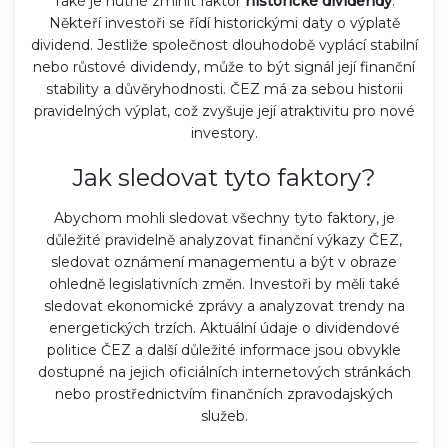
Také je nutné zmínit faktor
historické dividendy
.
Někteří investoři se řídí historickými daty o výplatě
dividend. Jestliže společnost dlouhodobě vyplácí stabilní
nebo růstové dividendy, může to být signál její finanční
stability a důvěryhodnosti. ČEZ má za sebou historii
pravidelných výplat, což zvyšuje její atraktivitu pro nové
investory.
Jak sledovat tyto faktory?
Abychom mohli sledovat všechny tyto faktory, je
důležité pravidelně analyzovat finanční výkazy ČEZ,
sledovat oznámení managementu a být v obraze
ohledně legislativních změn. Investoři by měli také
sledovat ekonomické zprávy a analyzovat trendy na
energetických trzích. Aktuální údaje o dividendové
politice ČEZ a další důležité informace jsou obvykle
dostupné na jejich oficiálních internetových stránkách
nebo prostřednictvím finančních zpravodajských
služeb.