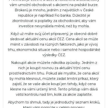
vám umožní obchodovat s akciemi na pražské burze.
Brokerů je mnoho, jedním z největších v České
republice je například Fio banka. Důležité je
zkontrolovat si poplatky za obchodování, aby vám
investice nevynášela méně, než by mohla.
Když už máte svůj účet připravený, je obecně dobré
sledovat aktuální cenu akcií ČEZ. Cena akcií se může
měnit v závislosti na různých faktorech, jako je vývoj
trhu, ekonomická situace nebo i samotné hospodářské
výsledky ČEZ.
Nakoupit akcie můžete několika způsoby. Jedním z
nich je koupit rovnou za aktuální tržní cenu
prostřednictvím trhu. Pokud ale myslíte, že cena akcií
by mohla klesnout, můžete zadat limitní příkaz, který
zajistí, že se vaše akcie koupí jen tehdy, když cena
klesne na vámi určený limit. Tento přístup vám dává
větší kontrolu nad tím, kolik za akcie zaplatíte.
Abychom to shrnuli, tady je jednoduchý seznam kroků,
který vám pomůže v celém procesu: