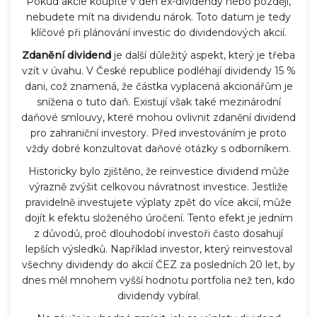
Pokud akcie koupíte v den ex-dividendy nebo později,
nebudete mít na dividendu nárok. Toto datum je tedy
klíčové při plánování investic do dividendových akcií.
Zdanění dividend
je další důležitý aspekt, který je třeba
vzít v úvahu. V České republice podléhají dividendy 15 %
dani, což znamená, že částka vyplacená akcionářům je
snížena o tuto daň. Existují však také mezinárodní
daňové smlouvy, které mohou ovlivnit zdanění dividend
pro zahraniční investory. Před investováním je proto
vždy dobré konzultovat daňové otázky s odborníkem.
Historicky bylo zjištěno, že reinvestice dividend může
výrazně zvýšit celkovou návratnost investice. Jestliže
pravidelně investujete výplaty zpět do více akcií, může
dojít k efektu složeného úročení. Tento efekt je jedním
z důvodů, proč dlouhodobí investoři často dosahují
lepších výsledků. Například investor, který reinvestoval
všechny dividendy do akcií ČEZ za posledních 20 let, by
dnes měl mnohem vyšší hodnotu portfolia než ten, kdo
dividendy vybíral.