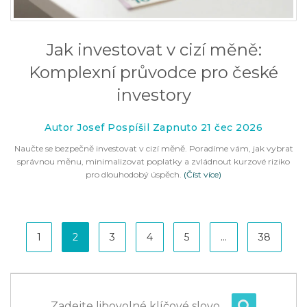
Jak investovat v cizí měně:
Komplexní průvodce pro české
investory
Autor Josef Pospíšil Zapnuto 21 čec 2026
Naučte se bezpečně investovat v cizí měně. Poradíme vám, jak vybrat
správnou měnu, minimalizovat poplatky a zvládnout kurzové riziko
pro dlouhodobý úspěch.
(Číst více)
1
2
3
4
5
…
38
Zadejte libovolné klíčové slovo