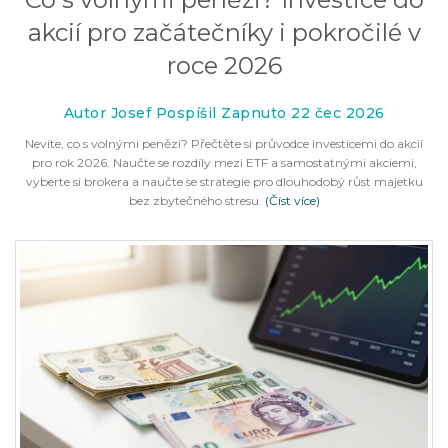
akcií pro začátečníky i pokročilé v
roce 2026
Autor Josef Pospíšil Zapnuto 22 čec 2026
Nevíte, co s volnými penězi? Přečtěte si průvodce investicemi do akcií
pro rok 2026. Naučte se rozdíly mezi ETF a samostatnými akciemi,
vyberte si brokera a naučte se strategie pro dlouhodobý růst majetku
bez zbytečného stresu.
(Číst více)