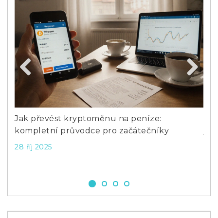
Previous
Next
Jak převést kryptoměnu na peníze:
Co 
kompletní průvodce pro začátečníky
jed
28 říj 2025
6 s