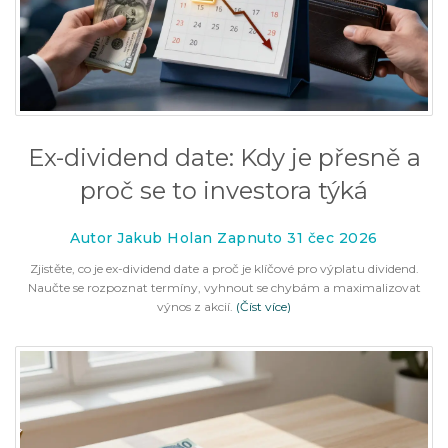
Ex-dividend date: Kdy je přesně a
proč se to investora týká
Autor Jakub Holan Zapnuto 31 čec 2026
Zjistěte, co je ex-dividend date a proč je klíčové pro výplatu dividend.
Naučte se rozpoznat termíny, vyhnout se chybám a maximalizovat
výnos z akcií.
(Číst více)