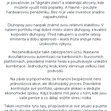
je považován za "digitální zlato", a stabilnější altcoiny, kde
můžete využít nižší poplatky. A hlavně – použijte
hardwarovou peněženku. Bez ní je vaše investice snadno
napadnutelná.
Dluhopisy jsou naopak známé svou relativní stabilitou. V
našem portfoliu mají dobré místo státní dluhopisy a kvalitní
korporátní dluhopisy. Před nákupem si ověřte rating
emitenta a dobu splatnosti – kratší lhůta snižuje riziko
úrokového výkyvu.
Nezanedbávejte také zabezpečení účtů. Nastavte
dvoufaktorovou autentizaci na bankovních i burzovních
platformách, pravidelně měňte hesla a používávejte unikátní
kombinace. Jednoduchý krok, který eliminuje velkou část
podvodů.
Na závěr si připomeňte, že finanční bezpečnost není
jednorázová akce, ale dlouhodobý proces. Pravidelně
kontrolujte své portfolio, upravujte alokaci a sledujte
ekonomické zprávy. Když budete mít jasno v tom, kde jsou
vaše peníze a co dělají, snížíte stres i rizika.
Takže vezměte tyto tipy, přizpůsobte je své situaci a pusťte
se do budování stabilního finančního zázemí. Vaše peníze si