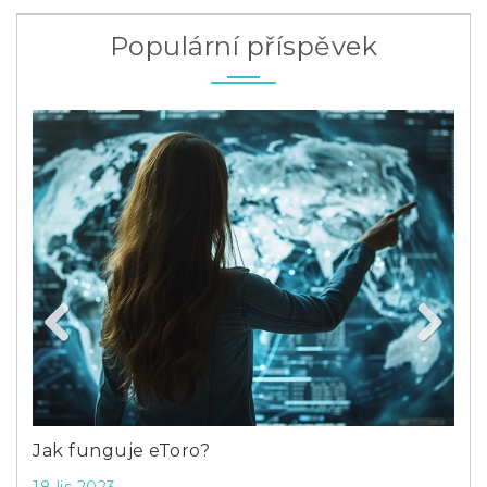
Populární příspěvek
Previous
Next
ro
Jak funguje eToro?
Kdo
rep