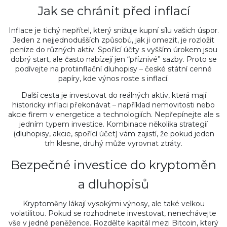
Jak se chránit před inflací
Inflace je tichý nepřítel, který snižuje kupní sílu vašich úspor.
Jeden z nejjednodušších způsobů, jak ji omezit, je rozložit
peníze do různých aktiv. Spořící účty s vyšším úrokem jsou
dobrý start, ale často nabízejí jen “příznivé” sazby. Proto se
podívejte na protiinflační dluhopisy – české státní cenné
papíry, kde výnos roste s inflací.
Další cesta je investovat do reálných aktiv, která mají
historicky inflaci překonávat – například nemovitosti nebo
akcie firem v energetice a technologiích. Nepřepínejte ale s
jedním typem investice. Kombinace několika strategií
(dluhopisy, akcie, spořící účet) vám zajistí, že pokud jeden
trh klesne, druhý může vyrovnat ztráty.
Bezpečné investice do kryptoměn
a dluhopisů
Kryptoměny lákají vysokými výnosy, ale také velkou
volatilitou. Pokud se rozhodnete investovat, nenechávejte
vše v jedné peněžence. Rozdělte kapitál mezi Bitcoin, který