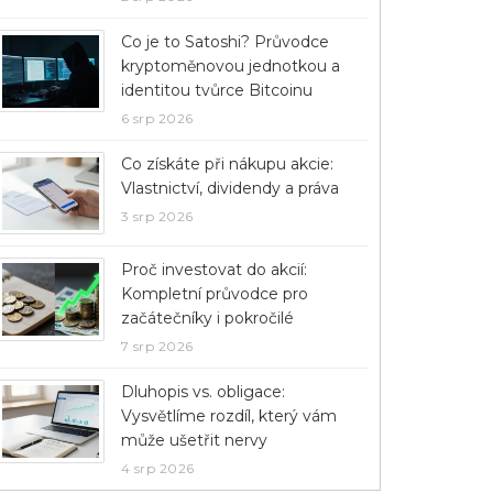
Co je to Satoshi? Průvodce
kryptoměnovou jednotkou a
identitou tvůrce Bitcoinu
6 srp 2026
Co získáte při nákupu akcie:
Vlastnictví, dividendy a práva
3 srp 2026
Proč investovat do akcií:
Kompletní průvodce pro
začátečníky i pokročilé
7 srp 2026
Dluhopis vs. obligace:
Vysvětlíme rozdíl, který vám
může ušetřit nervy
4 srp 2026