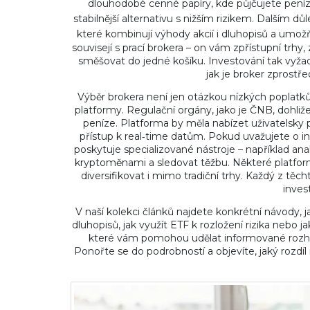
dlouhodobé cenné papíry, kde půjčujete pení
stabilnější alternativu s nižším rizikem. Dalším d
které kombinují výhody akcií i dluhopisů a umožňu
souvisejí s prací brokera – on vám zpřístupní trh
směšovat do jedné košíku. Investování tak vyžad
jak je broker zprostře
Výběr brokera není jen otázkou nízkých poplatků.
platformy. Regulační orgány, jako je ČNB, dohližej
peníze. Platforma by měla nabízet uživatelsky p
přístup k real‑time datům. Pokud uvažujete o inv
poskytuje specializované nástroje – například a
kryptoměnami a sledovat těžbu. Některé platfor
diversifikovat i mimo tradiční trhy. Každý z tě
inves
V naší kolekci článků najdete konkrétní návody, 
dluhopisů, jak využít ETF k rozložení rizika nebo jak
které vám pomohou udělat informované rozhodnut
Ponořte se do podrobností a objevíte, jaký rozdíl