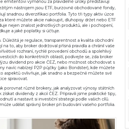
ze emitentovi výměnou za pravidelné úroky
představují
ůležitým nástrojem jsou
ETF
,
burzovně obchodované fondy,
jí snadnou diverzifikaci portfolia
. Tyto tři typy aktiv úzce
y, za které můžete akcie nakoupit, dluhopisy držet nebo ETF
uje nejen znalost jednotlivých produktů, ale i pochopení,
dkuje a jaké poplatky si účtuje.
 Důležitá je regulace, transparentnost a kvalita obchodní
í na to, aby broker dodržoval přísná pravidla a chránil vaše
řívětivé rozhraní, rychlé provedení obchodů a spolehlivý
esticích do konkrétních oblastí, podívejte se, zda broker
nalýzu dividend pro akcie ČEZ, nebo možnost obchodovat s
my navíc nabízejí P2P půjčky (jako Bondster), kde můžete
chto aspektů ovlivňuje, jak snadno a bezpečně můžete své
tice spravovat.
jak porovnat různé brokery, jak analyzovat výnosy státních
 získat dividendy z akcií ČEZ. Připravili jsme praktické tipy,
í a nastavit si investiční strategii podle vašich cílů.
 může udělat správný broker při budování vašeho portfolia.