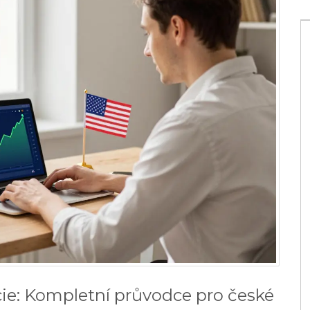
Jak funguje dluhopisové ETF?
Jednoduchý průvodce pro
ie: Kompletní průvodce pro české
začátečníky