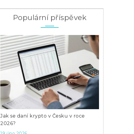
Populární příspěvek
Jak se daní krypto v Česku v roce
Jak se přihlá
2026?
krok za krok
19 úno 2026
13 čec 2024