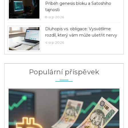
Příběh genesis bloku a Satoshiho
tajnosti
8 srp 2026
Dluhopis vs. obligace: Vysvětlíme
rozdíl, který vám může ušetřit nervy
4 srp 2026
Populární příspěvek