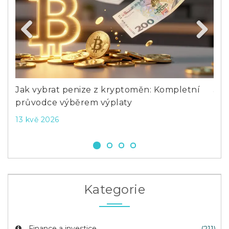
Previous
Next
Jak vybrat penize z kryptoměn: Kompletní
Jak
průvodce výběrem výplaty
prů
13 kvě 2026
22 
Kategorie
Finance a investice