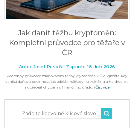
Jak danit těžbu kryptoměn:
Kompletní průvodce pro těžaře v
ČR
Autor Josef Pospíšil Zapnuto 18 dub 2026
Podrobný průvodce zdaňováním těžby kryptoměn v ČR. Zjistěte, kdy
vzniká daňová povinnost, jak odečíst náklady na elektřinu a hardware a
jak předejít chybám u finančního úřadu.
(Číst více)
Zadejte libovolné klíčové slovo