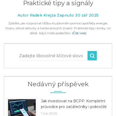
Praktické tipy a signály
Autor Radek Krejza Zapnuto 30 zář 2025
Zjistěte, jak rozpoznat těžbu kryptoměn pomocí spotřeby energie,
hluku, síťové aktivity a hardwarových znaků. Praktické tipy i kroky, co
dělat, když máte podezření.
(Číst více)
Zadejte libovolné klíčové slovo
Nedávný příspěvek
Jak investovat na BCPP: Kompletní
průvodce pro začátečníky i pokročilé
1 srp 2026