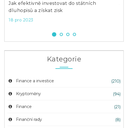
Jak efektivně investovat do státních
Jak
dluhopisů a získat zisk
3 s
18 pro 2023
Kategorie
Finance a investice
(210)
Kryptoměny
(94)
Finance
(21)
Finanční rady
(8)