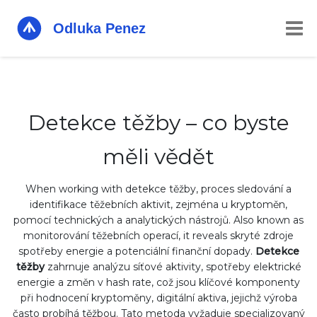
Detekce těžby – co byste
měli vědět
When working with
detekce těžby
,
proces sledování a
identifikace těžebních aktivit, zejména u kryptoměn,
pomocí technických a analytických nástrojů
. Also known as
monitorování těžebních operací
, it reveals skryté zdroje
spotřeby energie a potenciální finanční dopady.
Detekce
těžby
zahrnuje analýzu síťové aktivity, spotřeby elektrické
energie a změn v hash rate, což jsou klíčové komponenty
při hodnocení
kryptoměny
,
digitální aktiva, jejichž výroba
často probíhá těžbou
. Tato metoda vyžaduje specializovaný