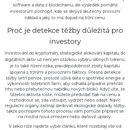
software a data z blockchainu, ale výsledek pomáhá
investorům pochopit, kde se skrývá skutečný provozní
náklad a jaký to má dopad na tržní cenu.
Proč je detekce těžby důležitá pro
investory
Investování
do kryptoměn
,
strategické alokování kapitálu do
digitálních aktiv
už není jen otázkou výběru slibných tokenů;
je to také řízení
rizika
,
pravděpodobnost ztráty kapitálu
spojená s tržními a provozními faktory
. Přesná detekce
těžby šetří peníze, protože užívá data o spotřebě energie a
výkonnosti těžebních farm, aby odhalila případné přehřátí
trhu nebo přebytečnou nabídku nových bloků. Když víte, že
těžební aktivita roste, můžete předvídat tlak na cenu a
rozhodnout se, zda vstoupit, vydržet nebo odejít. Navíc
regulační orgány začínají sledovat ekologické dopady těžby,
takže pochopení tohoto procesu vám pomůže připravit se
na možná nová omezení nebo daňové úpravy.
V sekci níže najdete výběr článků, které rozebírají vše od