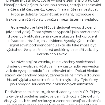
pravidelný cash flow, což je výhodné zejména pro ty, kdo
hledají pasivní příjem. Na druhou stranu, častější rozdělování
může snížit část peněz, kterou firma může reinvestovat.
Proto je důležité rozumět, jak
emitent
,
rozhoduje o
frekvenci a výši výplaty
vyvažuje mezi růstem a výplatou.
Pro investory je také klíčové sledovat výnos dividend
(dividend yield). Tento výnos se vypočítá jako poměr roční
dividendy k aktuální ceně akcie a ukazuje, kolik procent
návratnosti získáte jen z dividend. Vysoký výnos může
signalizovat podhodnocenou akcii, ale také může být
výstrahou, že společnost má problémy a rozdělí zisk, aby
udržela cenu akcie.
Na závěr stojí za zmínku, že ne všechny společnosti
dividendy vyplácejí. Růstové firmy často raději reinvestují
zisk do vývoje produktů a rozšiřování trhu. Pokud hledáte
stabilní dividendový příjem, zaměřte se na firmy s dlouhou
historií výplat a solidními finančními výsledky. Tyto firmy
jsou obvykle součástí tzv. dividendových aristokratů.
Podíváme se také na to, jak se dividendy daní v ČR. Příjmy
z dividend podléhají srážkové dani 15 %, což může ovlivnit
čistý výnos. Některé smlouvy o zamezení dvojího zdanění s