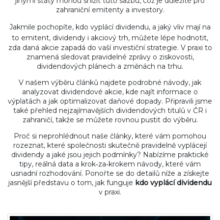
jinými státy mohou snížit tuto sazbu, což je důležité pro
zahraniční emitenty a investory.
Jakmile pochopíte,
kdo vyplácí dividendu
,
a jaký vliv mají na
to emitent, dividendy i akciový trh
, můžete lépe hodnotit,
zda daná akcie zapadá do vaší investiční strategie. V praxi to
znamená sledovat pravidelné zprávy o ziskovosti,
dividendových plánech a změnách na trhu.
V našem výběru článků najdete podrobné návody, jak
analyzovat dividendové akcie, kde najít informace o
výplatách a jak optimalizovat daňové dopady. Připravili jsme
také přehled nejzajímavějších dividendových titulů v ČR i
zahraničí, takže se můžete rovnou pustit do výběru.
Proč si neprohlédnout naše články, které vám pomohou
rozeznat, které společnosti skutečně pravidelně vyplácejí
dividendy a jaké jsou jejich podmínky? Nabízíme praktické
tipy, reálná data a krok‑za‑krokem návody, které vám
usnadní rozhodování. Ponořte se do detailů níže a získejte
jasnější představu o tom, jak funguje
kdo vyplácí dividendu
v praxi.