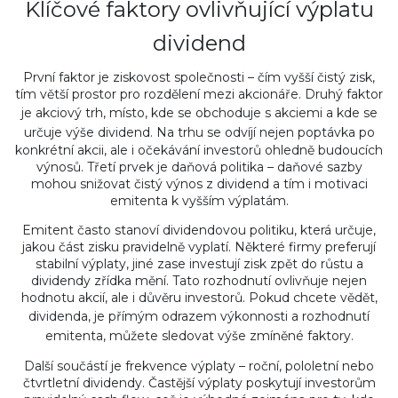
Klíčové faktory ovlivňující výplatu
dividend
První faktor je ziskovost společnosti – čím vyšší čistý zisk,
tím větší prostor pro rozdělení mezi akcionáře. Druhý faktor
je
akciový trh
,
místo, kde se obchoduje s akciemi a kde se
určuje výše dividend
. Na trhu se odvíjí nejen poptávka po
konkrétní akcii, ale i očekávání investorů ohledně budoucích
výnosů. Třetí prvek je daňová politika – daňové sazby
mohou snižovat čistý výnos z dividend a tím i motivaci
emitenta k vyšším výplatám.
Emitent často stanoví dividendovou politiku, která určuje,
jakou část zisku pravidelně vyplatí. Některé firmy preferují
stabilní výplaty, jiné zase investují zisk zpět do růstu a
dividendy zřídka mění. Tato rozhodnutí ovlivňuje nejen
hodnotu akcií, ale i důvěru investorů. Pokud chcete vědět,
dividenda
,
je přímým odrazem výkonnosti a rozhodnutí
emitenta
, můžete sledovat výše zmíněné faktory.
Další součástí je frekvence výplaty – roční, pololetní nebo
čtvrtletní dividendy. Častější výplaty poskytují investorům