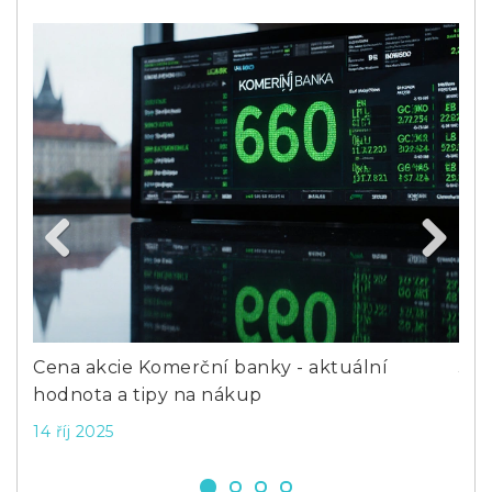
Previous
Next
:
Cena akcie Komerční banky - aktuální
Jak
hodnota a tipy na nákup
pro
14 říj 2025
4 b