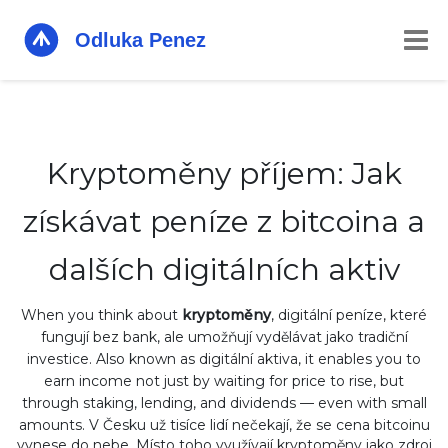
Kryptoměny příjem: Jak
získávat peníze z bitcoina a
dalších digitálních aktiv
When you think about
kryptoměny
,
digitální peníze, které
fungují bez bank, ale umožňují vydělávat jako tradiční
investice
. Also known as
digitální aktiva
, it enables you to
earn income not just by waiting for price to rise, but
through staking, lending, and dividends — even with small
amounts.
V Česku už tisíce lidí nečekají, že se cena bitcoinu
vynese do nebe. Místo toho využívají kryptoměny jako zdroj