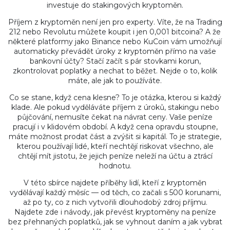
investuje do stakingových kryptoměn.
Příjem z kryptoměn není jen pro experty. Víte, že na Trading
212 nebo Revolutu můžete koupit i jen 0,001 bitcoina? A že
některé platformy jako Binance nebo KuCoin vám umožňují
automaticky převádět úroky z kryptoměn přímo na vaše
bankovní účty? Stačí začít s pár stovkami korun,
zkontrolovat poplatky a nechat to běžet. Nejde o to, kolik
máte, ale jak to používáte.
Co se stane, když cena klesne? To je otázka, kterou si každý
klade. Ale pokud vyděláváte příjem z úroků, stakingu nebo
půjčování, nemusíte čekat na návrat ceny. Vaše peníze
pracují i v klidovém období. A když cena opravdu stoupne,
máte možnost prodat část a zvýšit si kapitál. To je strategie,
kterou používají lidé, kteří nechtějí riskovat všechno, ale
chtějí mít jistotu, že jejich peníze neleží na účtu a ztrácí
hodnotu.
V této sbírce najdete příběhy lidí, kteří z kryptoměn
vydělávají každý měsíc — od těch, co začali s 500 korunami,
až po ty, co z nich vytvořili dlouhodobý zdroj příjmu.
Najdete zde i návody, jak převést kryptoměny na peníze
bez přehnaných poplatků, jak se vyhnout daním a jak vybrat