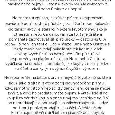
pravidelného příjmu — stejně jako by využily dividendy z
akcií nebo úroky z dluhopisů.
Nejznámější způsob, jak získat
příjem z kryptoměn
,
pravidelné peníze, které přicházejí za držení nebo půjčování
digitálních aktiv
, je staking. Některé kryptoměny, jako je
Ethereum nebo Cardano, vám za to, že je držíte a
pomáháte zachovávat síť, platí úroky — často 3 až 8 %
ročně. To není jen teorie. Lidé v Praze, Brně nebo Ostravě si
každý měsíc převádějí několik stovek korun z jejich
stakingových účtů na běžný účet. Jiní půjčují své
kryptoměny na platformách jako Nexo nebo Celsius a
vydělávají na úrocích — podobně jako kdybyste dali peníze
na účet u banky, jen s výrazně vyšším výnosem.
Nezapomeňte na
bitcoin
,
první a největší kryptoměna, která
slouží jako digitální zlato a zdroj dlouhodobého příjmu
. I
když samotný bitcoin neplácí dividendy, jeho cena se může
zvýšit, a když ho prodáte, máte příjem. Někteří lidé si ho
koupili za pár tisíc korun a dnes z něj mají desítky tisíc. Jiní
ho neprodávají, ale používají jako záložní majetek — když
potřebují peníze, prodají malou část. A ještě někdo
kombinuje obě věci: drží bitcoin jako základ a zbytek