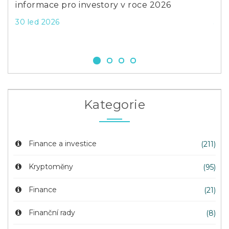
íční
informace pro investory v roce 2026
pr
30 led 2026
3 ří
Kategorie
Finance a investice
(211)
Kryptoměny
(95)
Finance
(21)
Finanční rady
(8)