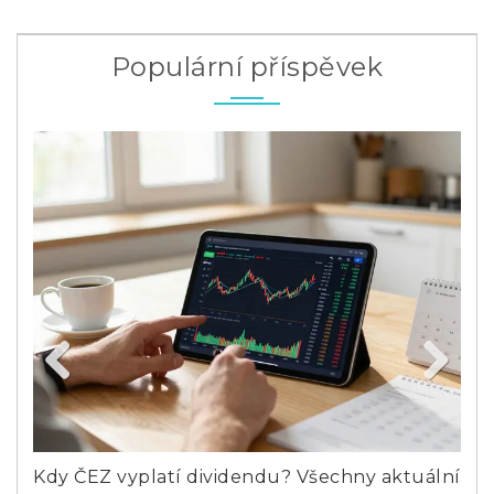
Populární příspěvek
Previous
Next
Kdy ČEZ vyplatí dividendu? Všechny aktuální
Jak