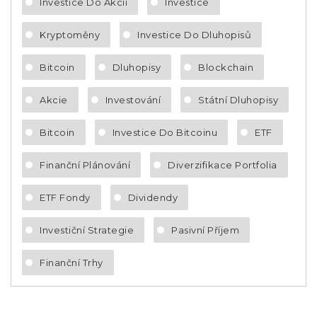
Investice Do Akcií
Investice
Kryptoměny
Investice Do Dluhopisů
Bitcoin
Dluhopisy
Blockchain
Akcie
Investování
Státní Dluhopisy
Bitcoin
Investice Do Bitcoinu
ETF
Finanční Plánování
Diverzifikace Portfolia
ETF Fondy
Dividendy
Investiční Strategie
Pasivní Příjem
Finanční Trhy