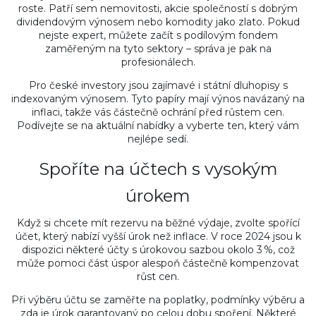
roste. Patří sem nemovitosti, akcie společností s dobrým
dividendovým výnosem nebo komodity jako zlato. Pokud
nejste expert, můžete začít s podílovým fondem
zaměřeným na tyto sektory – správa je pak na
profesionálech.
Pro české investory jsou zajímavé i státní dluhopisy s
indexovaným výnosem. Tyto papíry mají výnos navázaný na
inflaci, takže vás částečně ochrání před růstem cen.
Podívejte se na aktuální nabídky a vyberte ten, který vám
nejlépe sedí.
Spoříte na účtech s vysokým
úrokem
Když si chcete mít rezervu na běžné výdaje, zvolte spořící
účet, který nabízí vyšší úrok než inflace. V roce 2024 jsou k
dispozici některé účty s úrokovou sazbou okolo 3 %, což
může pomoci část úspor alespoň částečně kompenzovat
růst cen.
Při výběru účtu se zaměřte na poplatky, podmínky výběru a
zda je úrok garantovaný po celou dobu spoření. Některé