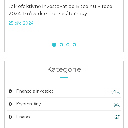
Jak efektivně investovat do Bitcoinu v roce
Pro
2024: Průvodce pro začátečníky
bez
25 bře 2024
27 l
Kategorie
Finance a investice
(210)
Kryptoměny
(95)
Finance
(21)