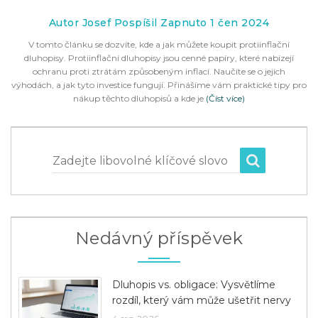
Autor Josef Pospíšil Zapnuto 1 čen 2024
V tomto článku se dozvíte, kde a jak můžete koupit protiinflační
dluhopisy. Protiinflační dluhopisy jsou cenné papíry, které nabízejí
ochranu proti ztrátám způsobeným inflací. Naučíte se o jejich
výhodách, a jak tyto investice fungují. Přinášíme vám praktické tipy pro
nákup těchto dluhopisů a kde je
(Číst více)
Zadejte libovolné klíčové slovo
Nedávný příspěvek
Dluhopis vs. obligace: Vysvětlíme
rozdíl, který vám může ušetřit nervy