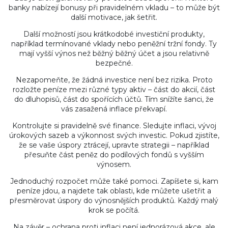
banky nabízejí bonusy při pravidelném vkladu – to může být
další motivace, jak šetřit.
Další možností jsou krátkodobé investiční produkty,
například termínované vklady nebo peněžní tržní fondy. Ty
mají vyšší výnos než běžný běžný účet a jsou relativně
bezpečné.
Nezapomeňte, že žádná investice není bez rizika. Proto
rozložte peníze mezi různé typy aktiv – část do akcií, část
do dluhopisů, část do spořících účtů. Tím snížíte šanci, že
vás zasažená inflace překvapí.
Kontrolujte si pravidelně své finance. Sledujte inflaci, vývoj
úrokových sazeb a výkonnost svých investic. Pokud zjistíte,
že se vaše úspory ztrácejí, upravte strategii – například
přesuňte část peněz do podílových fondů s vyšším
výnosem.
Jednoduchý rozpočet může také pomoci. Zapíšete si, kam
peníze jdou, a najdete tak oblasti, kde můžete ušetřit a
přesměrovat úspory do výnosnějších produktů. Každý malý
krok se počítá.
Na závěr – ochrana proti inflaci není jednorázová akce, ale