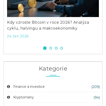
Previous
Next
Kdy vzroste Bitcoin v roce 2026? Analýza
Kde
cyklu, halvingu a makroekonomiky
Str
24 čen 2026
20 
Kategorie
Finance a investice
(209)
Kryptoměny
(94)