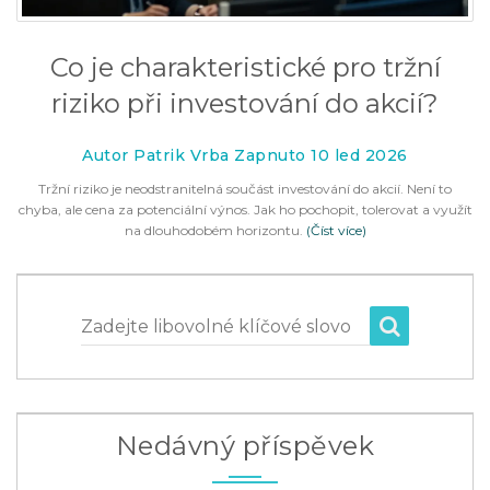
Co je charakteristické pro tržní
riziko při investování do akcií?
Autor Patrik Vrba Zapnuto 10 led 2026
Tržní riziko je neodstranitelná součást investování do akcií. Není to
chyba, ale cena za potenciální výnos. Jak ho pochopit, tolerovat a využít
na dlouhodobém horizontu.
(Číst více)
Zadejte libovolné klíčové slovo
Nedávný příspěvek