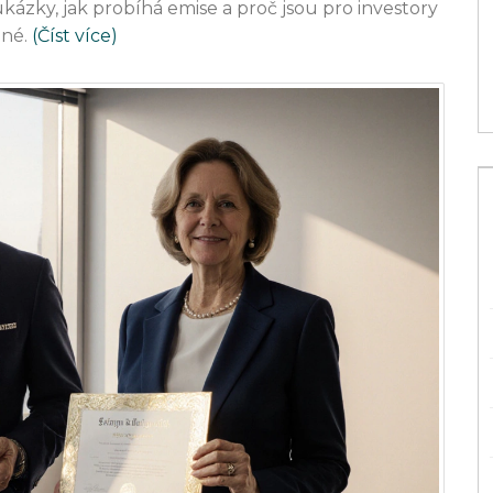
ukázky, jak probíhá emise a proč jsou pro investory
Průvodce pro rok 2024
né.
(Číst více)
2 bře 2024