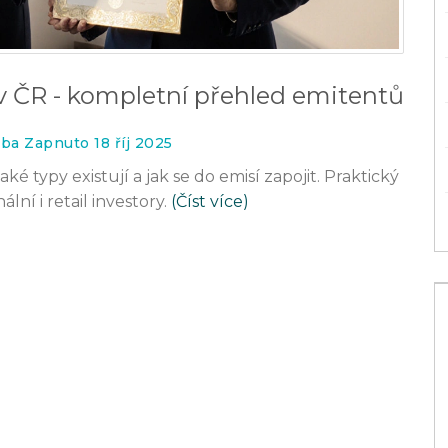
v ČR - kompletní přehled emitentů
rba Zapnuto 18 říj 2025
aké typy existují a jak se do emisí zapojit. Praktický
lní i retail investory.
(Číst více)