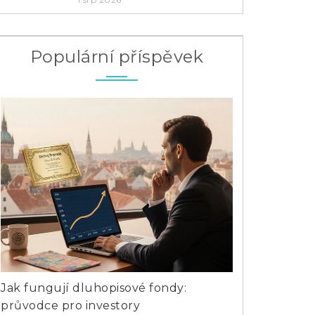
Populární příspěvek
Jak fungují dluhopisové fondy:
Co je nejlepš
průvodce pro investory
začátečníky i