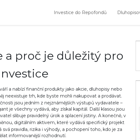
Investice do Repofondů
Dluhopiso
e a proč je důležitý pro
investice
tváří a nabízí finanční produkty jako akcie, dluhopisy nebo
ěj neexistuje trh, kde byste mohli nakupovat a prodávat.
ečnosti
jsou jedním z nejznámějších výstupů vydavatele –
t je všechny vydává, aby získal kapitál. Další klasou jsou
tel slibuje pravidelný úrok a splacení jistiny
. A konečně, v
měnou
,
digitálním aktivem, které vydává specifický projekt
svá pravidla, rizika i výhody, a pochopení toho, kdo je za
at informovanější rozhodnutí.