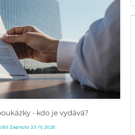
poukázky - kdo je vydává?
Vše, co potřebujete vědět o
íšil Zapnuto 23 říj 2025
elektronických peněženkách: