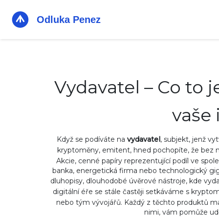
Vydavatel – Co to j
vaše 
Když se podíváte na
vydavatel
,
subjekt, jenž vy
kryptoměny
,
emitent
, hned pochopíte, že bez n
Akcie
,
cenné papíry reprezentující podíl ve spol
banka, energetická firma nebo technologický gigan
dluhopisy
,
dlouhodobé úvěrové nástroje, kde vydava
digitální éře se stále častěji setkáváme s
krypto
nebo tým vývojářů
. Každý z těchto produktů má 
nimi, vám pomůže uděl