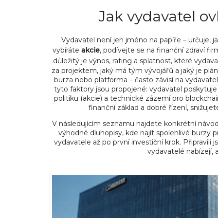
Jak vydavatel ov
Vydavatel není jen jméno na papíře – určuje, ja
vybíráte
akcie
, podívejte se na finanční zdraví fir
důležitý je výnos, rating a splatnost, které vydava
za projektem, jaký má tým vývojářů a jaký je plá
burza nebo platforma – často závisí na vydavateli,
tyto faktory jsou propojené: vydavatel poskytuje
politiku (akcie) a technické zázemí pro blockcha
finanční základ a dobré řízení, snižuje
V následujícím seznamu najdete konkrétní návody,
výhodné dluhopisy, kde najít spolehlivé burzy 
vydavatele až po první investiční krok. Připravili
vydavatelé nabízejí,