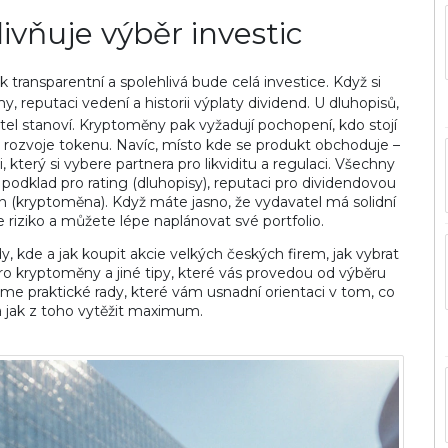
livňuje výběr investic
k transparentní a spolehlivá bude celá investice. Když si
my, reputaci vedení a historii výplaty dividend. U
dluhopisů
,
tel stanoví
. Kryptoměny pak vyžadují pochopení, kdo stojí
n rozvoje tokenu. Navíc, místo kde se produkt obchoduje –
 který si vybere partnera pro likviditu a regulaci. Všechny
 podklad pro rating (dluhopisy), reputaci pro dividendovou
in (kryptoměna). Když máte jasno, že vydavatel má solidní
te riziko a můžete lépe naplánovat své portfolio.
 kde a jak koupit akcie velkých českých firem, jak vybrat
pro kryptoměny a jiné tipy, které vás provedou od výběru
 jsme praktické rady, které vám usnadní orientaci v tom, co
 a jak z toho vytěžit maximum.