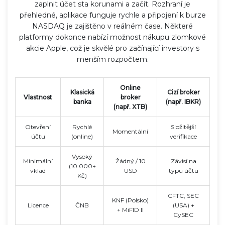
zaplnit účet sta korunami a začít. Rozhraní je
přehledné, aplikace funguje rychle a připojení k burze
NASDAQ je zajištěno v reálném čase. Některé
platformy dokonce nabízí možnost nákupu zlomkové
akcie Apple, což je skvělé pro začínající investory s
menším rozpočtem.
Online
Klasická
Cizí broker
Vlastnost
broker
banka
(např. IBKR)
(např. XTB)
Otevření
Rychlé
Složitější
Momentální
účtu
(online)
verifikace
Vysoký
Minimální
Žádný / 10
Závisí na
(10 000+
vklad
USD
typu účtu
Kč)
CFTC, SEC
KNF (Polsko)
Licence
ČNB
(USA) +
+ MiFID II
CySEC