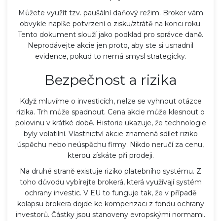
Můžete využít tzv. paušální daňový režim. Broker vám
obvykle napíše potvrzení o zisku/ztrátě na konci roku.
Tento dokument slouží jako podklad pro správce daně.
Neprodávejte akcie jen proto, aby ste si usnadnil
evidence, pokud to nemá smysl strategicky.
Bezpečnost a rizika
Když mluvíme o investicích, nelze se vyhnout otázce
rizika. Trh může spadnout. Cena akcie může klesnout o
polovinu v krátké době. Historie ukazuje, že technologie
byly volatilní. Vlastnictví akcie znamená sdílet riziko
úspěchu nebo neúspěchu firmy. Nikdo neručí za cenu,
kterou získáte při prodeji.
Na druhé straně existuje riziko platebního systému. Z
toho důvodu vybírejte brokerá, která využívají systém
ochrany investic. V EU to funguje tak, že v případě
kolapsu brokera dojde ke kompenzaci z fondu ochrany
investorů. Částky jsou stanoveny evropskými normami.