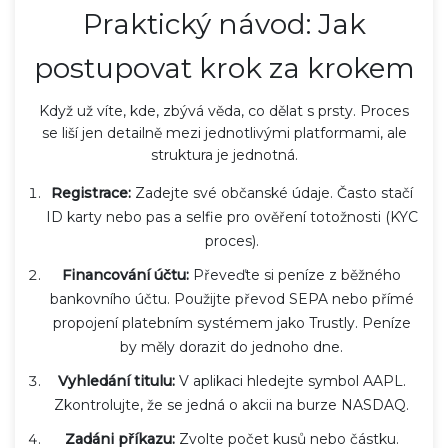
Praktický návod: Jak
postupovat krok za krokem
Když už víte, kde, zbývá věda, co dělat s prsty. Proces
se liší jen detailně mezi jednotlivými platformami, ale
struktura je jednotná.
Registrace:
Zadejte své občanské údaje. Často stačí
ID karty nebo pas a selfie pro ověření totožnosti (KYC
proces).
Financování účtu:
Převeďte si peníze z běžného
bankovního účtu. Použijte převod SEPA nebo přímé
propojení platebním systémem jako Trustly. Peníze
by měly dorazit do jednoho dne.
Vyhledání titulu:
V aplikaci hledejte symbol
AAPL
.
Zkontrolujte, že se jedná o akcii na burze NASDAQ.
Zadáni příkazu:
Zvolte počet kusů nebo částku.