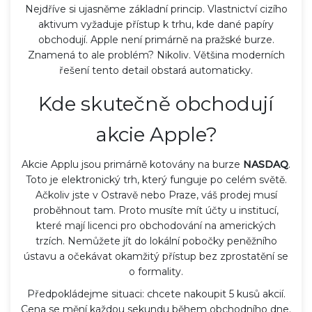
Nejdříve si ujasněme základní princip. Vlastnictví cizího
aktivum vyžaduje přístup k trhu, kde dané papíry
obchodují. Apple není primárně na pražské burze.
Znamená to ale problém? Nikoliv. Většina moderních
řešení tento detail obstará automaticky.
Kde skutečně obchodují
akcie Apple?
Akcie Applu jsou primárně kotovány na burze
NASDAQ
.
Toto je elektronický trh, který funguje po celém světě.
Ačkoliv jste v Ostravě nebo Praze, váš prodej musí
proběhnout tam. Proto musíte mít účty u institucí,
které mají licenci pro obchodování na amerických
trzích. Nemůžete jít do lokální pobočky peněžního
ústavu a očekávat okamžitý přístup bez zprostatění se
o formality.
Předpokládejme situaci: chcete nakoupit 5 kusů akcií.
Cena se mění každou sekundu během obchodního dne.