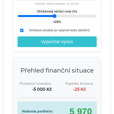
Ovlivňuje velikost poplatku za obchod.
Očekávaný nárůst ceny (%)
+20%
Simulace prodeje po uplynutí doby (danění)
Vypočítat výnos
Přehled finanční situace
Počáteční investice:
Poplatky brokera:
-
5 000
Kč
-
25
Kč
5 970
Hodnota portfolio: