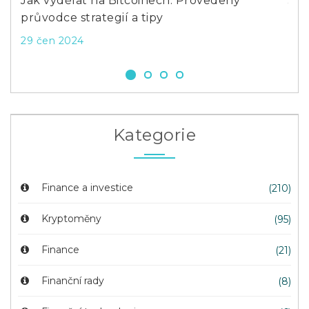
Jak koupit fyzické akcie: Průvodce nákupem
Ja
listin v roce 2026
Pr
7 dub 2026
22 
Kategorie
Finance a investice
(210)
Kryptoměny
(95)
Finance
(21)
Finanční rady
(8)