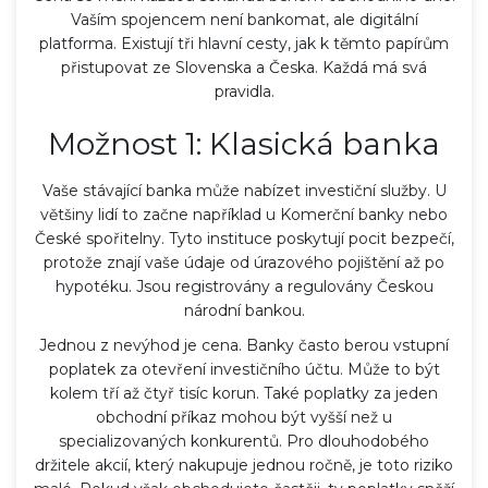
Vaším spojencem není bankomat, ale digitální
platforma. Existují tři hlavní cesty, jak k těmto papírům
přistupovat ze Slovenska a Česka. Každá má svá
pravidla.
Možnost 1: Klasická banka
Vaše stávající banka může nabízet investiční služby. U
většiny lidí to začne například u
Komerční banky
nebo
České spořitelny
. Tyto instituce poskytují pocit bezpečí,
protože znají vaše údaje od úrazového pojištění až po
hypotéku. Jsou registrovány a regulovány
Českou
národní bankou
.
Jednou z nevýhod je cena. Banky často berou vstupní
poplatek za otevření investičního účtu. Může to být
kolem tří až čtyř tisíc korun. Také poplatky za jeden
obchodní příkaz mohou být vyšší než u
specializovaných konkurentů. Pro dlouhodobého
držitele akcií, který nakupuje jednou ročně, je toto riziko