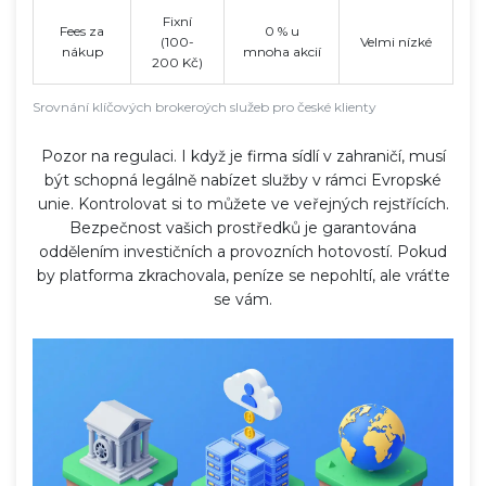
Fixní
Fees za
0 % u
(100-
Velmi nízké
nákup
mnoha akcií
200 Kč)
Srovnání klíčových brokeroých služeb pro české klienty
Pozor na regulaci. I když je firma sídlí v zahraničí, musí
být schopná legálně nabízet služby v rámci Evropské
unie. Kontrolovat si to můžete ve veřejných rejstřících.
Bezpečnost vašich prostředků je garantována
oddělením investičních a provozních hotovostí. Pokud
by platforma zkrachovala, peníze se nepohltí, ale vráťte
se vám.