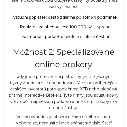
malé. Pokud však obchodujete častěji, ty poplatky sněží
vaši výnosnost.
Vstupní poplatek: často zdarma po splnění podmínek.
Poplatek za obchod: cca 100-200 Kč + spread.
Dostupnost podpoře: telefonní linka v češtině.
Možnost 2: Specializované
online brokery
Tady jde o profesionální platformy, jejichž jediným
byznysmodelem je obchodování. Mezi nejoblíbenější u
českých investorů patří společnost
XTB
nebo globálně
známé
Interactive Brokers
. Tyto firmy jsou soustředěny
v Evropě, mají českou podporu a umožňují nákupy i za
drobné částky.
Velkou výhodou je absence minimálního vkladu.
Nebojte se, nemusíte hned shánět sto tisíc. Stačí