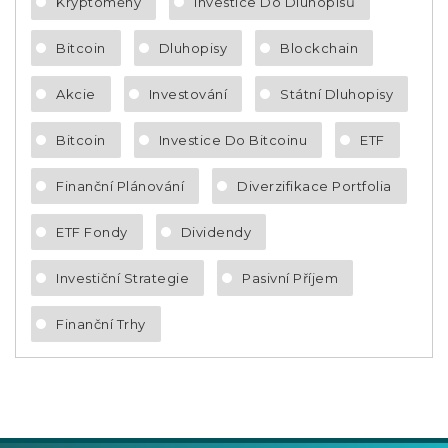
Kryptoměny
Investice Do Dluhopisů
Bitcoin
Dluhopisy
Blockchain
Akcie
Investování
Státní Dluhopisy
Bitcoin
Investice Do Bitcoinu
ETF
Finanční Plánování
Diverzifikace Portfolia
ETF Fondy
Dividendy
Investiční Strategie
Pasivní Příjem
Finanční Trhy