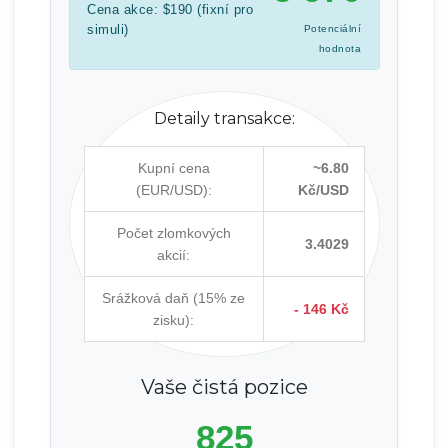
Cena akce: $190 (fixní pro
simuli)
Potenciální
hodnota
Detaily transakce:
Kupní cena
~6.80
(EUR/USD):
Kč/USD
Počet zlomkových
3.4029
akcií:
Srážková daň (15% ze
- 146 Kč
zisku):
Vaše čistá pozice
825