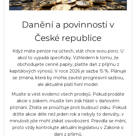
Danění a povinnosti v
České republice
Když máte peníze na účtech, stát chce svou porci. U
akcií to vypadá specificky. Vzhledem k tomu, že
obchodujete cenné papíry, platíte daň z příjmu z
kapitálových výnosů. V roce 2026 je sazba 15 %. Plánuje
se změna, která by mohla zavést progresivní sazbou,
ale aktuálně platí fixní model.
Musíte si vést evidenci všech prodejů. Pokud prodáte
akcie s ziskem, musíte ten zisk hlásit v daňovém
přiznání. Ztráta se proúčtuje proti budoucí zisku. Pokud
držíte akcie déle než jeden rok a nebyly to deriváty, v
minulosti jste mohl získat osvobození. Pravidla se mění,
proto vždy kontrolujte aktuální legislativu v
Zákoně o
dani z příjmů
.