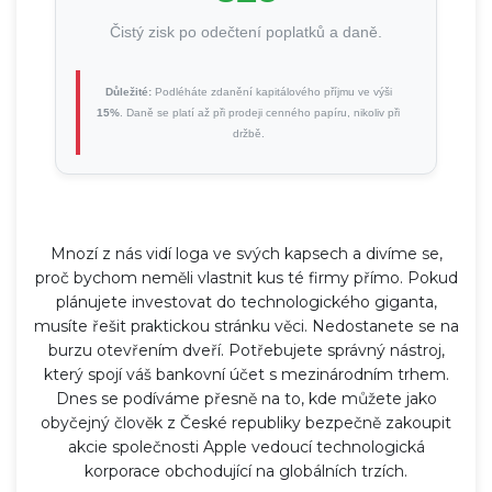
Čistý zisk po odečtení poplatků a daně.
Důležité:
Podléháte zdanění kapitálového příjmu ve výši
15%
. Daně se platí až při prodeji cenného papíru, nikoliv při
držbě.
Mnozí z nás vidí loga ve svých kapsech a divíme se,
proč bychom neměli vlastnit kus té firmy přímo. Pokud
plánujete investovat do technologického giganta,
musíte řešit praktickou stránku věci. Nedostanete se na
burzu otevřením dveří. Potřebujete správný nástroj,
který spojí váš bankovní účet s mezinárodním trhem.
Dnes se podíváme přesně na to, kde můžete jako
obyčejný člověk z České republiky bezpečně zakoupit
akcie společnosti
Apple
vedoucí technologická
korporace obchodující na globálních trzích
.