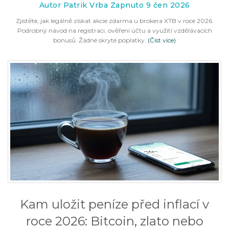
Autor Patrik Vrba Zapnuto 9 čen 2026
Zjistěte, jak legálně získat akcie zdarma u brokera XTB v roce 2026.
Podrobný návod na registraci, ověření účtu a využití vzdělávacích
bonusů. Žádné skryté poplatky.
(Číst více)
Kam uložit peníze před inflací v
roce 2026: Bitcoin, zlato nebo