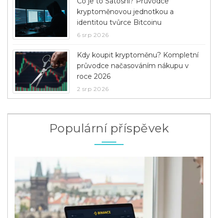
Co je to Satoshi? Průvodce
kryptoměnovou jednotkou a
identitou tvůrce Bitcoinu
6 srp 2026
Kdy koupit kryptoměnu? Kompletní
průvodce načasováním nákupu v
roce 2026
2 srp 2026
Populární příspěvek