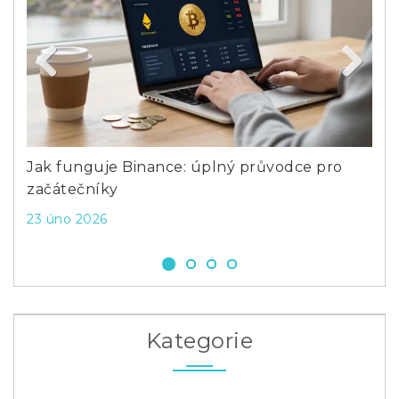
Previous
Next
Jak funguje Binance: úplný průvodce pro
Divi
začátečníky
20 ří
23 úno 2026
Kategorie