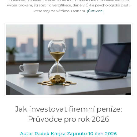
výběr brokera, strategii diverzifikace, daně v ČR a psychologické pasti,
které stojí za většinou selhání.
(Číst více)
Jak investovat firemní peníze:
Průvodce pro rok 2026
Autor Radek Krejza Zapnuto 10 čen 2026