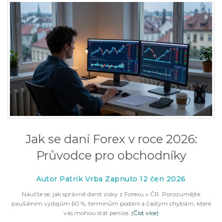
Jak se daní Forex v roce 2026:
Průvodce pro obchodníky
Autor Patrik Vrba Zapnuto 12 čen 2026
Naučte se, jak správně danit zisky z Forexu v ČR. Porozumějte
paušálním výdajům 60 %, termínům podání a častým chybám, které
vás mohou stát peníze.
(Číst více)