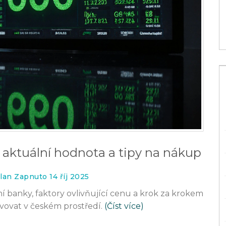
8 čec 2026
 aktuální hodnota a tipy na nákup
lan Zapnuto 14 říj 2025
í banky, faktory ovlivňující cenu a krok za krokem
avovat v českém prostředí.
(Číst více)