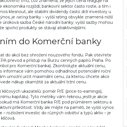
akciového trhu
, což znamená, že jejich cena reaguje na
 ekonomika rozjíždí, bankovní sektor často roste, a tím i
os klesnout, ale stabilní dividendy často drží investory u
výnos, je
rating
banky – vyšší rating obvykle znamená nižší
m je úroková sazba České národní banky; vyšší sazby mohou
e spořicí produkty se stávají atraktivnějšími.
váním do Komerční banky
ovat do akcií bez ohrožení nouzového fondu. Pak otevřete
 SEPA převod a přístup na Burzu cenných papírů Praha. Po
mbol pro Komerční banka). Zkontrolujte aktuální cenu,
 tyto informace vám pomohou odhadnout potenciální roční
vám umožní určit maximální cenu, za kterou chcete akcii
vede nákup okamžitě za aktuální tržní cenu.
í klíčových ukazatelů: poměr P/E (price‑to‑earnings),
ímu kapitálu). Tyto metriky vám řeknou, jestli je akcie
pokud má Komerční banka P/E pod průměrem sektoru a
ktivní příležitost. Vždy ale mějte na paměti, že vyšší výnos
e – rozložení investic do různých odvětví a typů aktiv – je
klíčová.