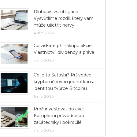
Dluhopis vs. obligace:
Vysvětlíme rozdíl, který vám
může ušetřit nervy
4 srp 2026
Co získáte při nákupu akcie:
Vlastnictví, dividendy a práva
3 srp 2026
Co je to Satoshi? Průvodce
kryptoměnovou jednotkou a
identitou tvůrce Bitcoinu
6 srp 2026
Proč investovat do akcií:
Kompletní průvodce pro
začátečníky i pokročilé
7 srp 2026