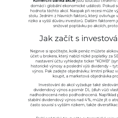
Komerční banka akcie
jsou součástí
českého 
domácí i globální ekonomické události. Pokud se
hodnota těchto akcií. Naopak při recesi může výn
stolu. Jedním z hlavních faktorů, který ovlivňuje 
riziko a vyšší důvěru investorů. Dalším faktore
snižovat poptávku po akciích, protož
Jak začít s investo
Nejprve si spočítejte, kolik peněz můžete alok
účet u brokera, který nabízí nízké poplatky za
nastavení účtu vyhledejte ticker "KOMB“ (sy
historické výnosy a poslední výši dividendy –
výnos. Pak zadejte objednávku: limitní příkaz 
koupit, a marketová objednávka pro
Investování do akcií vyžaduje také sledován
dividendový výnos a poměr DL (dluh vůči vlastn
nadhodnocená nebo podhodnocená. Například 
stabilní dividendový výnos nad 4 %, může jít o atra
často souvisí s vyšším rizikem, takže diversifikac