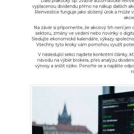
Další praktický tip: zvažte automatické rei
vyplacenou dividendu přímo na nákup dalších akci
Reinvestice funguje jako složený úrok a může výr
akci
Na závěr si připomeňte, že akciový trh není jen o
sektoru, změny ve vedení nebo novinky o digit
Sledujte ekonomické kalendáře, výkazy společnost
Všechny tyto kroky vám pomohou využít pote
V následující sekci najdete konkrétní články, 
návodu na výběr brokera, přes analýzu dividend
výnosy a snížit riziko. Ponořte se a najděte o
r