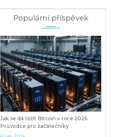
Populární příspěvek
Jak se dá těžit Bitcoin v roce 2026:
Co dělat s pe
Průvodce pro začátečníky
praktické tipy
6 čen 2026
7 říj 2025