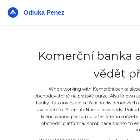
Komerční banka a
vědět př
When working with
Komerční banka akci
obchodovatelné na pražské burze
. Also known a
banky.
Tato investice se řadí do
dividendových a
akcionářům
. AlternateName:
dividendy
.
Pokud c
licencovanou platformu, přes kterou můžet
obchodní platforma
.
Kombinace těchto tří enti
i