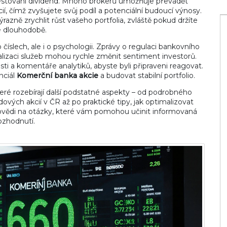
nvestování dividend. Mnoho brokerů umožňuje převádět
í, čímž zvyšujete svůj podíl a potenciální budoucí výnosy.
azně zrychlit růst vašeho portfolia, zvláště pokud držíte
e dlouhodobě.
 číslech, ale i o psychologii. Zprávy o regulaci bankovního
alizaci služeb mohou rychle změnit sentiment investorů.
i a komentáře analytiků, abyste byli připraveni reagovat.
nciál
Komerční banka akcie
a budovat stabilní portfolio.
které rozebírají další podstatné aspekty – od podrobného
ových akcií v ČR až po praktické tipy, jak optimalizovat
dpovědi na otázky, které vám pomohou učinit informovaná
ozhodnutí.
Kdo nakupuje státní dluhopisy?
Přehled investorů, bank a centrálních
institucí