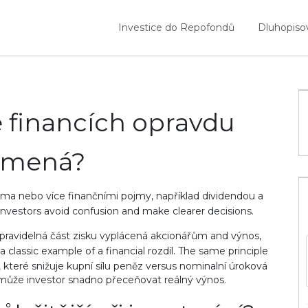
Investice do Repofondů
Dluhopiso
ve financích opravdu
amená?
ěma nebo více finančními pojmy, například dividendou a
s investors avoid confusion and make clearer decisions.
pravidelná část zisku vyplácená akcionářům
and
výnos
,
 a classic example of a financial rozdíl. The same principle
 které snižuje kupní sílu peněz
versus nominalní úroková
může investor snadno přeceňovat reálný výnos.