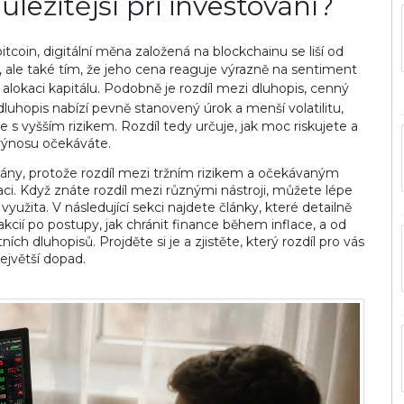
ůležitější při investování?
bitcoin
,
digitální měna založená na blockchainu
se liší od
ý, ale také tím, že jeho cena reaguje výrazně na sentiment
o alokaci kapitálu. Podobně je rozdíl mezi
dluhopis
,
cenný
 dluhopis nabízí pevně stanovený úrok a menší volatilitu,
e s vyšším rizikem. Rozdíl tedy určuje, jak moc riskujete a
 výnosu očekáváte.
 plány, protože rozdíl mezi tržním rizikem a očekávaným
i. Když znáte rozdíl mezi různými nástroji, můžete lépe
yužita. V následující sekci najdete články, které detailně
akcií po postupy, jak chránit finance během inflace, a od
h dluhopisů. Projděte si je a zjistěte, který rozdíl pro vás
jvětší dopad.