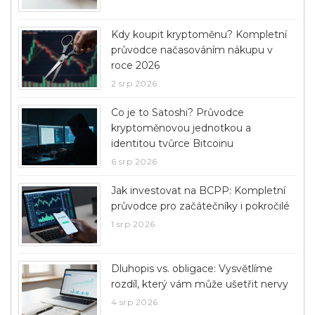
Kdy koupit kryptoměnu? Kompletní
průvodce načasováním nákupu v
roce 2026
2 srp 2026
Co je to Satoshi? Průvodce
kryptoměnovou jednotkou a
identitou tvůrce Bitcoinu
6 srp 2026
Jak investovat na BCPP: Kompletní
průvodce pro začátečníky i pokročilé
1 srp 2026
Dluhopis vs. obligace: Vysvětlíme
rozdíl, který vám může ušetřit nervy
4 srp 2026