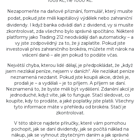
1005 Kč, ne 1000 Kč.
Nezapomeňte na
daňové přiznání
,
formulář, který musíte
podat, pokud jste měli kapitálový výdělek nebo zahraniční
dividendy
. I když banka odvádí daň z dividend, vy si musíte
zkontrolovat, zda všechno bylo správně spočítáno. Některé
platformy jako Trading 212 neodvádějí daň automaticky – a
vy jste zodpovědný za to, že ji zaplatíte. Pokud jste
investovali přes zahraničního brokéra, můžete mít nárok na
vrácení daně – ale jen pokud to podáte včas.
Největší chyba, kterou lidé dělají, je předpokládat, že „když
jsem nezískal peníze, nejsem v daních“. Ale nezískat peníze
neznamená nezdanit. Pokud jste koupili akcie, drželi je,
prodali je – a vydělali – je to příjem. A příjem se daní.
Neznamená to, že byste měli být vyděšení. Zdanění akcií je
jednoduché, když víte, jak to funguje. Stačí sledovat, co
koupíte, kdy to prodáte, a jaké poplatky jste platili. Všechny
tyto informace máte v přehledu od brokéra. Stačí je
zkontrolovat.
V této sbírce najdete příručky, které vám pomohou
pochopit, jak se daní dividendy, jak se počítá náklad na
nákup, jak se vyhnout zbytečným daním a jak správně