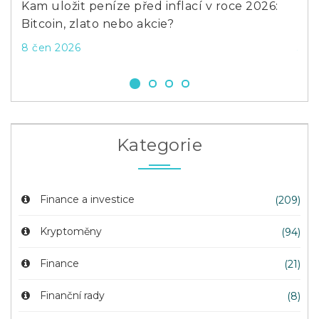
á by
Kam uložit peníze před inflací v roce 2026:
Kdy
Bitcoin, zlato nebo akcie?
Pod
8 čen 2026
30 
Kategorie
Finance a investice
(209)
Kryptoměny
(94)
Finance
(21)
Finanční rady
(8)