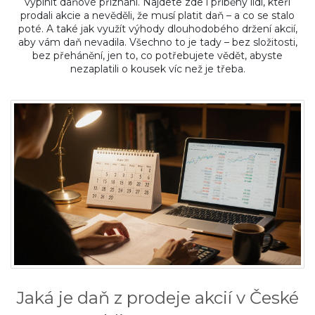
vyplnit daňové přiznání. Najdete zde i příběhy lidí, kteří
prodali akcie a nevěděli, že musí platit daň – a co se stalo
poté. A také jak využít výhody dlouhodobého držení akcií,
aby vám daň nevadila. Všechno to je tady – bez složitosti,
bez přehánění, jen to, co potřebujete vědět, abyste
nezaplatili o kousek víc než je třeba.
Jaká je daň z prodeje akcií v České