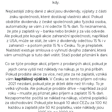
kdy.
Nejčastější zdroj daně z akcií jsou
dividendy
,
výplaty z části
zisku společnosti, které dostávají vlastníci akcií
. Pokud
obdržíte dividendu z české společnosti jako fyzická osoba,
automaticky se vám z ní odečte 15 % daň. To neznamená,
že jste ji zaplatili vy – banka nebo brokér ji za vás odvede.
Ale pokud jste koupili akcie zahraniční společnosti, například
z USA, může se stát, že vám z dividendy odečtou 15 % i v
zahraničí – a potom ještě 15 % v Česku. To je přeplatek.
Naštěstí existuje smlouva o vyhnutí dvojího zdanění, která
vám umožňuje si tuto daň vrátit. Stačí podat přiznání k dani.
Co se týče
prodeje akcií
,
příjem z prodaných akcií, pokud je
jejich cena vyšší než náklady na nákup
, je to jiná příběh.
Pokud prodáte akcie za více, než jste za ně zaplatili, vzniká
vám
kapitálový výdělek
. V Česku se tento příjem od roku
2021 nezdaní, pokud jste je drželi déle než tři roky. To je
velká výhoda. Ale pokud je prodáte dříve – například za půl
roku – musíte jej přiznat jako příjem a zaplatit 15 % daň.
Nezapomeňte: počítá se náklad na nákup, včetně poplatků
za obchodování. Pokud jste koupili 10 akcií ČEZu za 100 Kč
každou a zaplatili jste 50 Kč poplatku, vaše náklady jsou