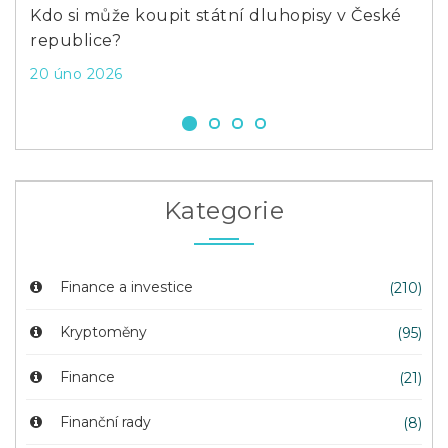
ké
Co je to ETF fond?
Kam
Bit
4 pro 2023
8 č
Kategorie
Finance a investice
(210)
Kryptoměny
(95)
Finance
(21)
Finanční rady
(8)