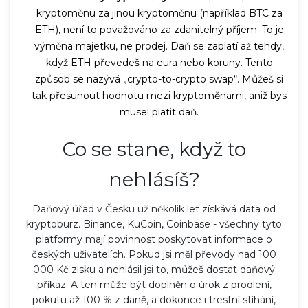
kryptoměnu za jinou kryptoměnu (například BTC za
ETH), není to považováno za zdanitelný příjem. To je
výměna majetku, ne prodej. Daň se zaplatí až tehdy,
když ETH převedeš na eura nebo koruny. Tento
způsob se nazývá „crypto-to-crypto swap“. Můžeš si
tak přesunout hodnotu mezi kryptoměnami, aniž bys
musel platit daň.
Co se stane, když to
nehlásíš?
Daňový úřad v Česku už několik let získává data od
kryptoburz. Binance, KuCoin, Coinbase - všechny tyto
platformy mají povinnost poskytovat informace o
českých uživatelích. Pokud jsi měl převody nad 100
000 Kč zisku a nehlásil jsi to, můžeš dostat daňový
příkaz. A ten může být doplněn o úrok z prodlení,
pokutu až 100 % z daně, a dokonce i trestní stíhání,