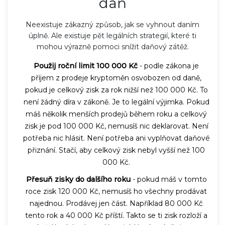
daň
Neexistuje zákazný způsob, jak se vyhnout daním
úplně. Ale existuje pět legálních strategií, které ti
mohou výrazně pomoci snížit daňový zátěž.
Použij roční limit 100 000 Kč
- podle zákona je
příjem z prodeje kryptoměn osvobozen od daně,
pokud je celkový zisk za rok nižší než 100 000 Kč. To
není žádný díra v zákoně. Je to legální výjimka. Pokud
máš několik menších prodejů během roku a celkový
zisk je pod 100 000 Kč, nemusíš nic deklarovat. Není
potřeba nic hlásit. Není potřeba ani vyplňovat daňové
přiznání. Stačí, aby celkový zisk nebyl vyšší než 100
000 Kč.
Přesuň zisky do dalšího roku
- pokud máš v tomto
roce zisk 120 000 Kč, nemusíš ho všechny prodávat
najednou. Prodávej jen část. Například 80 000 Kč
tento rok a 40 000 Kč příští. Takto se ti zisk rozloží a