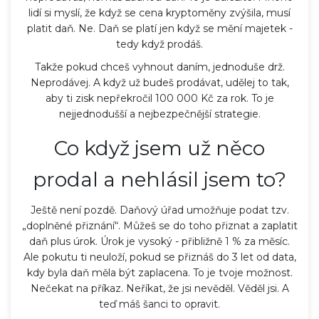
lidí si myslí, že když se cena kryptoměny zvýšila, musí
platit daň. Ne. Daň se platí jen když se mění majetek -
tedy když prodáš.
Takže pokud chceš vyhnout daním, jednoduše drž.
Neprodávej. A když už budeš prodávat, udělej to tak,
aby ti zisk nepřekročil 100 000 Kč za rok. To je
nejjednodušší a nejbezpečnější strategie.
Co když jsem už něco
prodal a nehlásil jsem to?
Ještě není pozdě. Daňový úřad umožňuje podat tzv.
„doplněné přiznání“. Můžeš se do toho přiznat a zaplatit
daň plus úrok. Úrok je vysoký - přibližně 1 % za měsíc.
Ale pokutu ti neuloží, pokud se přiznáš do 3 let od data,
kdy byla daň měla být zaplacena. To je tvoje možnost.
Nečekat na příkaz. Neříkat, že jsi nevěděl. Věděl jsi. A
teď máš šanci to opravit.