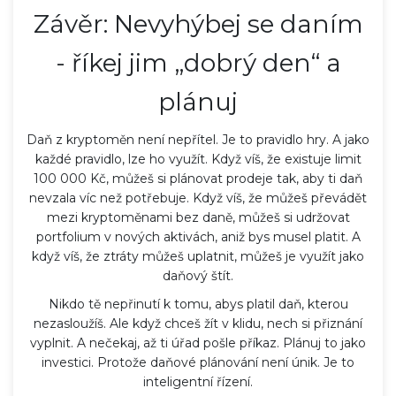
Závěr: Nevyhýbej se daním
- říkej jim „dobrý den“ a
plánuj
Daň z kryptoměn není nepřítel. Je to pravidlo hry. A jako
každé pravidlo, lze ho využít. Když víš, že existuje limit
100 000 Kč, můžeš si plánovat prodeje tak, aby ti daň
nevzala víc než potřebuje. Když víš, že můžeš převádět
mezi kryptoměnami bez daně, můžeš si udržovat
portfolium v nových aktivách, aniž bys musel platit. A
když víš, že ztráty můžeš uplatnit, můžeš je využít jako
daňový štít.
Nikdo tě nepřinutí k tomu, abys platil daň, kterou
nezasloužíš. Ale když chceš žít v klidu, nech si přiznání
vyplnit. A nečekaj, až ti úřad pošle příkaz. Plánuj to jako
investici. Protože daňové plánování není únik. Je to
inteligentní řízení.