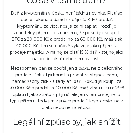
Co se vlastně daní?
Daň z kryptoměn v Česku není žádná novinka. Platí se
podle zákona o daních z příjmů. Když prodáš
kryptoměnu za více, než jsi za ni zaplatil, rozdíl je
zdanitelný příjem. To znamená, že pokud jsi koupil 1
BTC za 20 000 Kč a prodal ho za 60 000 Kč, máš zisk
40 000 Kč. Ten se daňově vykazuje jako příjem z
prodeje majetku. A na něj se platí 15 % daň - stejně jako
na prodej akcií nebo nemovitosti.
Nezapomeň: daň se počítá jen z
zisku
, ne z celkového
prodeje. Pokud jsi koupil a prodal za stejnou cenu,
nemáš žádný zisk - a tedy ani daň. Pokud jsi koupil za
50 000 Kč a prodal za 40 000 Kč, máš ztrátu. Tu můžeš
uplatnit jako ztrátu z příjmů, ale jen v rámci stejného
typu příjmu - tedy jen z jiných prodejů kryptoměn, ne z
platu nebo nemovitosti.
Legální způsoby, jak snížit