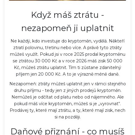
Když máš ztrátu -
nezapomeň ji uplatnit
Ne každý, kdo investuje do kryptoměn, vydělá. Někteří
ztratí polovinu, třetinu nebo více. A právě tyto ztráty
můžeš využít. Pokud jsi v roce 2025 prodal kryptoměnu
se ztrátou 30 000 Kč a v roce 2026 máš zisk 50 000
Kč, můžeš ztrátu uplatnit. Tím ti zůstane zdanitelný
příjem jen 20 000 Kč. A to je výrazně méně daně.
Nezapomeň: ztráty můžeš uplatnit jen v rámci stejného
druhu příjmu - tedy jen z jiných prodejů kryptoměn.
Nemůžeš je odčítat od platu nebo od nájemného. Ale
pokud máš více kryptoměn, můžeš si je „vyrovnat“.
Prodávej ty, které mají ztrátu, a ty, které mají zisk, nech
si na později.
Daňové přiznání - co musíš