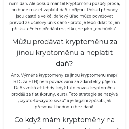
něm daň. Ale pokud manžel kryptoměnu později prodá,
on bude muset zaplatit daň z příjmu. Pokud převody
jsou časté a velké, daňový úřad může považovat
převod za účelový únik daně - proto je lepší dělat to jen
při skutečném předání majetku, ne jako „obchůdku".
Můžu prodávat kryptoměnu za
jinou kryptoměnu a neplatit
daň?
Ano. Výměna kryptoměny za jinou kryptoměnu (např.
BTC za ETH) není považována za zdanitelný příjem.
Daň vzniká až tehdy, když tuto novou kryptoměnu
prodáš za fiat (koruny, eura). Tato strategie se nazývá
„crypto-to-crypto swap“ a je legální způsob, jak
přesouvat hodnotu bez daně.
Co když mám kryptoměny na