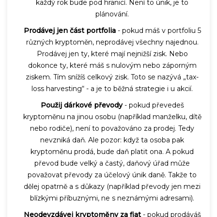
každý rok bude pod hranicí. Není to únik, je to
plánování.
Prodávej jen část portfolia
- pokud máš v portfoliu 5
různých kryptoměn, neprodávej všechny najednou.
Prodávej jen ty, které mají nejnižší zisk. Nebo
dokonce ty, které máš s nulovým nebo záporným
ziskem. Tím snížíš celkový zisk. Toto se nazývá „tax-
loss harvesting“ - a je to běžná strategie i u akcií.
Použij dárkové převody
- pokud převedeš
kryptoměnu na jinou osobu (například manželku, dítě
nebo rodiče), není to považováno za prodej. Tedy
nevzniká daň. Ale pozor: když ta osoba pak
kryptoměnu prodá, bude daň platit ona. A pokud
převod bude velký a častý, daňový úřad může
považovat převody za účelový únik daně. Takže to
dělej opatrně a s důkazy (například převody jen mezi
blízkými příbuznými, ne s neznámými adresami).
Neodevzdávej kryptoměny za fiat
- pokud prodáváš